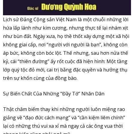
Lịch sử Đảng Cộng sản Việt Nam là một chuỗi những lời
hứa lấp lánh như kim cương, nhưng thực tế lại nhám xịt
như bùn đất. Ngày xưa, họ thề thốt xây dựng một xã hội
không giai cấp, nơi “người với người là bạn”, không còn
áp bức, không còn bóc lột. Thế nhưng, sau hơn nửa thế
kỷ, cái “thiên đường” ấy rốt cuộc đã hiện hình: Một tầng
lớp quý tộc đỏ mới, cai trị bằng đặc quyền và hưởng thụ
trên sự khốn cùng của đồng bào.
Sự Biến Chất Của Những “Đầy Tớ” Nhân Dân
Thật châm biếm thay khi những người luôn miệng rao
giảng về “đạo đức cách mạng” và “cần kiệm liêm chính”
lại có những thú vui xa xỉ mà ngay cả các ông vua thời