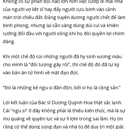
Không có sự phản bội nào lớn hơn việc cướp đi mái nhà
của người vợ liệt sĩ hay đẩy người cựu binh vào cảnh
màn trời chiếu đất. Đảng tuyên dương người chết để làm
bình phong, nhưng lại sẵn sàng dùng dùi cui và khiên
cưỡng đối đầu với người sống khi họ đòi quyền lợi chính
đáng.
Khi một chế độ coi những người đã hy sinh xương máu
cho mình là “đối tượng gây rối”, thì chế độ đó đã tự ký
vào bản án tử hình về mặt đạo đức.
“Đó là những kẻ ngu si đần độn, bởi vì họ là cộng sản.”
Lời kết luận của Bác sĩ Dương Quỳnh Hoa thật sắc lạnh.
Cái “ngu si” ở đây không phải là thiếu kiến thức, mà là sự
mù quáng về quyền lực và sự lì lợm trong sai lầm. Họ tin
rằng có thể dùng súng đạn và nhà tù để duy trì một giấc