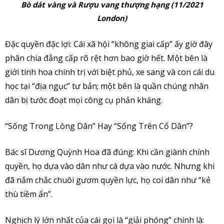
Bò dát vàng và Rượu vang thượng hạng (11/2021
London)
Đặc quyền đặc lợi: Cái xã hội “không giai cấp” ấy giờ đây
phân chia đẳng cấp rõ rệt hơn bao giờ hết. Một bên là
giới tinh hoa chính trị với biệt phủ, xe sang và con cái du
học tại “địa ngục” tư bản; một bên là quần chúng nhân
dân bị tước đoạt mọi công cụ phản kháng.
“Sống Trong Lòng Dân” Hay “Sống Trên Cổ Dân”?
Bác sĩ Dương Quỳnh Hoa đã đúng: Khi cần giành chính
quyền, họ dựa vào dân như cá dựa vào nước. Nhưng khi
đã nắm chắc chuôi gươm quyền lực, họ coi dân như “kẻ
thù tiềm ẩn”.
Nghịch lý lớn nhất của cái gọi là “giải phóng” chính là: