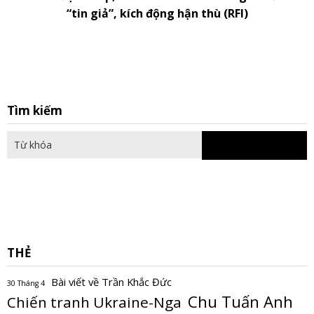
“tin giả”, kích động hận thù (RFI)
S
Tìm kiếm
fo
THẺ
Bài viết về Trần Khắc Đức
30 Tháng 4
Chu Tuấn Anh
Chiến tranh Ukraine-Nga