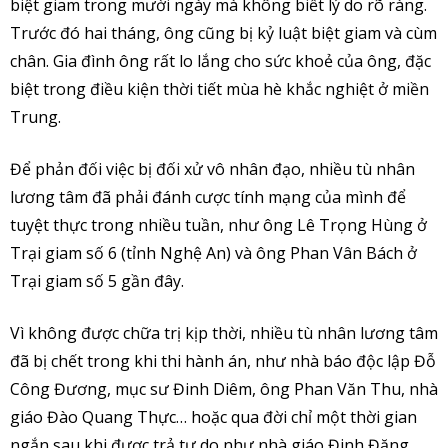
biệt giam trong mười ngày mà không biết lý do rõ ràng.
Trước đó hai tháng, ông cũng bị kỷ luật biệt giam và cùm
chân. Gia đình ông rất lo lắng cho sức khoẻ của ông, đặc
biệt trong điều kiện thời tiết mùa hè khắc nghiệt ở miền
Trung.
Để phản đối việc bị đối xử vô nhân đạo, nhiều tù nhân
lương tâm đã phải đánh cược tính mạng của mình để
tuyệt thực trong nhiều tuần, như ông Lê Trọng Hùng ở
Trại giam số 6 (tỉnh Nghệ An) và ông Phan Vân Bách ở
Trại giam số 5 gần đây.
Vì không được chữa trị kịp thời, nhiều tù nhân lương tâm
đã bị chết trong khi thi hành án, như nhà báo độc lập Đỗ
Công Đương, mục sư Đinh Diêm, ông Phan Văn Thu, nhà
giáo Đào Quang Thực… hoặc qua đời chỉ một thời gian
ngắn sau khi được trả tự do như nhà giáo Đinh Đăng