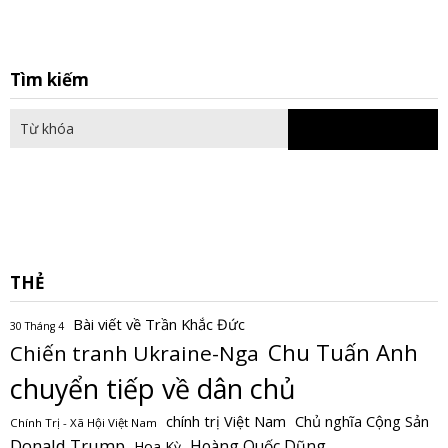
S
Tìm kiếm
fo
THẺ
Bài viết về Trần Khắc Đức
30 Tháng 4
Chu Tuấn Anh
Chiến tranh Ukraine-Nga
chuyển tiếp về dân chủ
Chủ nghĩa Cộng Sản
chính trị Việt Nam
Chính Trị - Xã Hội Việt Nam
Donald Trump
Hoàng Quốc Dũng
Hoa Kỳ