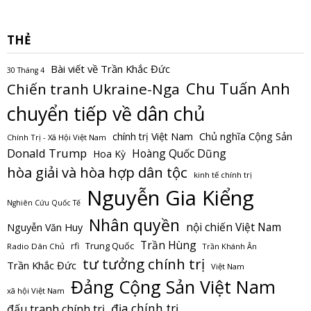
THẺ
Bài viết về Trần Khắc Đức
30 Tháng 4
Chu Tuấn Anh
Chiến tranh Ukraine-Nga
chuyển tiếp về dân chủ
Chủ nghĩa Cộng Sản
chính trị Việt Nam
Chính Trị - Xã Hội Việt Nam
Donald Trump
Hoàng Quốc Dũng
Hoa Kỳ
hòa giải và hòa hợp dân tộc
kinh tế chính trị
Nguyễn Gia Kiểng
Nghiên Cứu Quốc Tế
Nhân quyền
nội chiến Việt Nam
Nguyễn Văn Huy
Trần Hùng
Trung Quốc
rfi
Radio Dân Chủ
Trần Khánh Ân
tư tưởng chính trị
Trần Khắc Đức
Việt Nam
Đảng Cộng Sản Việt Nam
xã hội Việt Nam
địa chính trị
đấu tranh chính trị