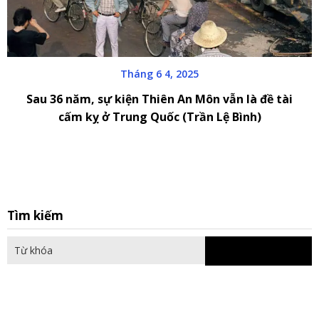
Tháng 6 4, 2025
Sau 36 năm, sự kiện Thiên An Môn vẫn là đề tài
cấm kỵ ở Trung Quốc (Trần Lệ Bình)
S
Tìm kiếm
fo