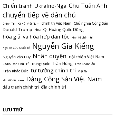
Chu Tuấn Anh
Chiến tranh Ukraine-Nga
chuyển tiếp về dân chủ
Chủ nghĩa Cộng Sản
chính trị Việt Nam
Chính Trị - Xã Hội Việt Nam
Donald Trump
Hoàng Quốc Dũng
Hoa Kỳ
hòa giải và hòa hợp dân tộc
kinh tế chính trị
Nguyễn Gia Kiểng
Nghiên Cứu Quốc Tế
Nhân quyền
nội chiến Việt Nam
Nguyễn Văn Huy
Trần Hùng
Trung Quốc
rfi
Radio Dân Chủ
Trần Khánh Ân
tư tưởng chính trị
Trần Khắc Đức
Việt Nam
Đảng Cộng Sản Việt Nam
xã hội Việt Nam
địa chính trị
đấu tranh chính trị
LƯU TRỮ