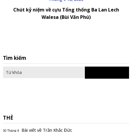
Chút kỷ niệm về cựu Tổng thống Ba Lan Lech
Walesa (Bùi Văn Phú)
S
Tìm kiếm
fo
THẺ
Bài viết về Trần Khắc Đức
30 Tháng 4