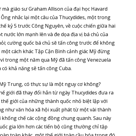
ữ mà giáo sư Graham Allison của đại học Havard
 Ông nhắc lại một câu của Thucydides, một trong
 thế kỷ 5 trước Công Nguyên, về cuộc chiến giữa hai
t nước lớn mạnh lên và đe dọa địa vị bá chủ của
hỏi; cường quốc bá chủ sẽ tấn công trước để không
ói một cách khác Tập Cận Bình cảnh giác Mỹ đừng
 vì trong một năm qua Mỹ đã tấn công Venezuela
n có khả năng sẽ tấn công Cuba.
h Mỹ Trung, có thực sự là một nguy cơ không?
Thế giới đã thay đổi hẳn từ ngày Thucydides đưa ra
 thế giới của những thành quốc nhỏ biệt lập với
g như văn hóa xã hội xuất phát từ một vài thành
ồi khống chế các cộng đồng chung quanh. Sau này
ốc gia lớn hơn các tiến bộ cũng thường chỉ tập
hoàn toàn khác, một thế giới toàn cầu hóa trong đó