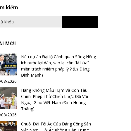
Search
ìm kiếm
for:
ÀI MỚI
Nếu dự án Đại lộ Cảnh quan Sông Hồng
ích nước lợi dân, sao lại cần “lá bùa”
miễn trách nhiệm pháp lý ? (Ls Đặng
Đình Mạnh)
/08/2026
Hàng Không Mẫu Hạm Và Con Tàu
Chìm: Phép Thử Chiến Lược Đối Với
Ngoại Giao Việt Nam (Đinh Hoàng
Thắng)
/08/2026
Chuỗi Dài Tội Ác Của Đảng Cộng Sản
Việt Nam : Tội Ác Không Kiện Trung