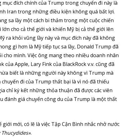
g mục đích chính của Trump trong chuyến đi này là
h Iran trong những điều kiện không quá bất lợi.
ang sa lầy một cách bi thảm trong một cuộc chiến
 lớn cho cả thế giới và khiến Mỹ bị cả thế giới lên
Mỹ ra khỏi vũng lầy này và mục đích này đã không
mong gì hơn là Mỹ tiếp tục sa lầy, Donald Trump đã
ối cho mình. Việc ông mang theo nhiều doanh nhân
 của Apple, Lary Fink của BlackRock v.v. cũng đã
thừa biết là những người này không vì Trump mà
chuyến đi của Trump thất bại là vì nó đã thiếu
ia chỉ ký kết những thỏa thuận đã được các viên
ếu đánh giá chuyến công du của Trump là một thất
hế giới mới, có lẽ là việc Tập Cận Bình nhắc nhở nước
 Thucydides»
.