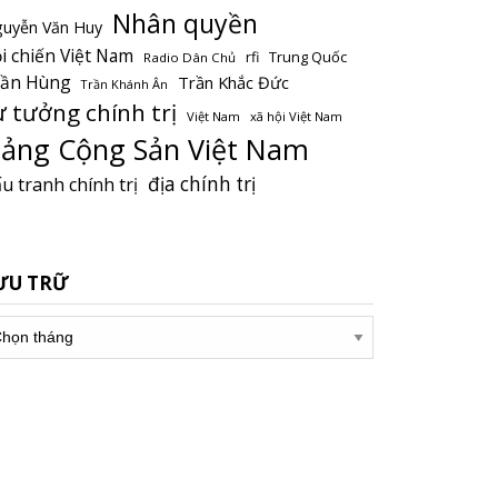
Nhân quyền
uyễn Văn Huy
i chiến Việt Nam
Trung Quốc
rfi
Radio Dân Chủ
rần Hùng
Trần Khắc Đức
Trần Khánh Ân
ư tưởng chính trị
Việt Nam
xã hội Việt Nam
ảng Cộng Sản Việt Nam
địa chính trị
u tranh chính trị
ƯU TRỮ
u
ữ