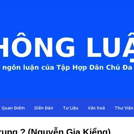
Quan Điểm
Diễn Đàn
Tư Liệu
Văn hoá
Thư Viện
rung ? (Nguyễn Gia Kiểng)