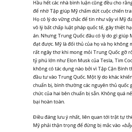
Hầu hết các nhà bình luận cũng đều cho rằn
để nhờ Tập giúp Mỹ chấm dứt cuộc chiến tran
Họ có lý do vững chắc để tin như vậy vì Mỹ đ
vô lý bất chấp luật pháp quốc tế, gây thiệt hại
án. Nhưng Trung Quốc đâu có lý do gì giúp 
đạt được. Mỹ là đối thủ của họ và họ không 
rất ngây thơ khi mong mỏi Trung Quốc gỡ r
tỷ phú lớn như Elon Musk của Tesla, Tim Cook
không có tác dụng nào bởi vì Tập Cận Bình 
đầu tư vào Trung Quốc. Một lý do khác khiến 
chuẩn bị, bình thường các nguyên thủ quốc g
chức của hai bên chuẩn bị sẵn. Không quá n
bại hoàn toàn.
Điều đáng lưu ý nhất, liên quan tới trật tự t
Mỹ phải thận trọng để đừng bị mắc vào
«bẫy