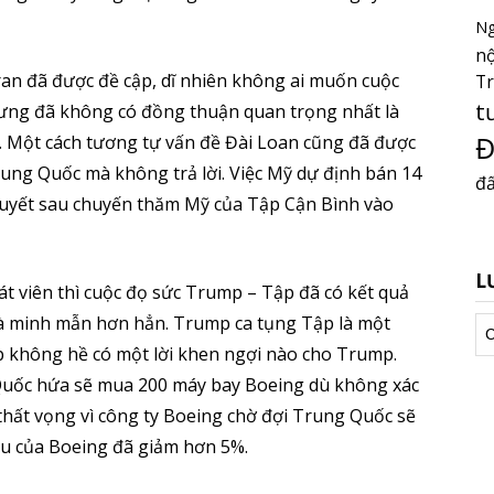
Ng
nộ
ran đã được đề cập, dĩ nhiên không ai muốn cuộc
T
t
nhưng đã không có đồng thuận quan trọng nhất là
Đ
o. Một cách tương tự vấn đề Đài Loan cũng đã được
Trung Quốc mà không trả lời. Việc Mỹ dự định bán 14
đấ
 quyết sau chuyến thăm Mỹ của Tập Cận Bình vào
L
át viên thì cuộc đọ sức Trump – Tập đã có kết quả
và minh mẫn hơn hẳn. Trump ca tụng Tập là một
Lư
tr
p không hề có một lời khen ngợi nào cho Trump.
Quốc hứa sẽ mua 200 máy bay Boeing dù không xác
 thất vọng vì công ty Boeing chờ đợi Trung Quốc sẽ
iếu của Boeing đã giảm hơn 5%.