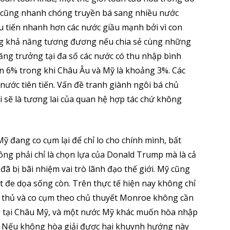
o cũng nhanh chóng truyền bá sang nhiều nước
u tiến nhanh hơn các nước giầu mạnh bởi vì con
ng khả năng tương đương nếu chia sẻ cùng những
 tăng trưởng tại đa số các nước có thu nhập bình
ên 6% trong khi Châu Âu và Mỹ là khoảng 3%. Các
nước tiên tiến. Vấn đề tranh giành ngôi bá chủ
i sẽ là tương lai của quan hệ hợp tác chứ không
Mỹ đang co cụm lại để chỉ lo cho chính mình, bất
ng phải chỉ là chọn lựa của Donald Trump mà là cả
 bị bãi nhiệm vai trò lãnh đạo thế giới. Mỹ cũng
đe dọa sống còn. Trên thực tế hiện nay không chỉ
 thủ và co cụm theo chủ thuyết Monroe không cần
ng tại Châu Mỹ, và một nước Mỹ khác muốn hòa nhập
thể. Nếu không hòa giải được hai khuynh hướng này