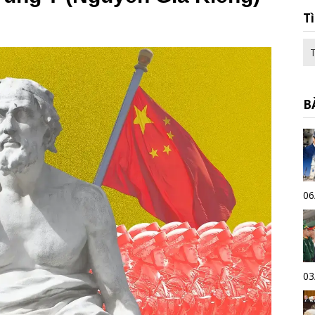
T
B
06
03