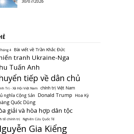
30/07/2026
HẺ
Bài viết về Trần Khắc Đức
Tháng 4
hiến tranh Ukraine-Nga
hu Tuấn Anh
huyển tiếp về dân chủ
chính trị Việt Nam
nh Trị - Xã Hội Việt Nam
Donald Trump
ủ nghĩa Cộng Sản
Hoa Kỳ
oàng Quốc Dũng
òa giải và hòa hợp dân tộc
h tế chính trị
Nghiên Cứu Quốc Tế
guyễn Gia Kiểng