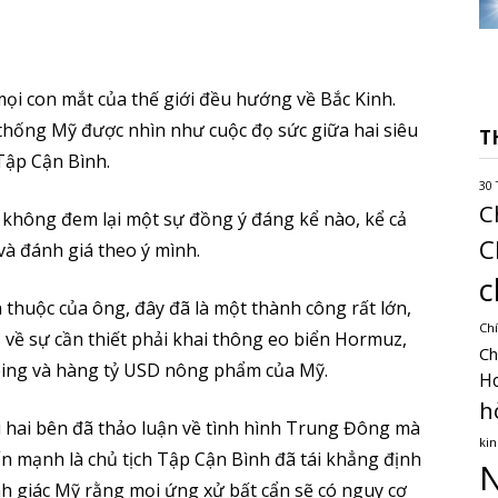
ọi con mắt của thế giới đều hướng về Bắc Kinh.
hống Mỹ được nhìn như cuộc đọ sức giữa hai siêu
T
Tập Cận Bình.
30 
C
 không đem lại một sự đồng ý đáng kể nào, kể cả
C
à đánh giá theo ý mình.
c
thuộc của ông, đây đã là một thành công rất lớn,
Chí
 về sự cần thiết phải khai thông eo biển Hormuz,
Ch
ing và hàng tỷ USD nông phẩm của Mỹ.
H
h
ói hai bên đã thảo luận về tình hình Trung Đông mà
kin
n mạnh là chủ tịch Tập Cận Bình đã tái khẳng định
N
h giác Mỹ rằng mọi ứng xử bất cẩn sẽ có nguy cơ