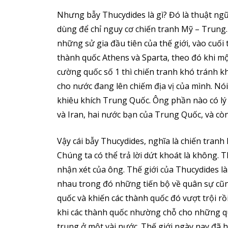
Nhưng bẫy Thucydides là gì? Đó là thuật ng
dùng để chỉ nguy cơ chiến tranh Mỹ – Trung.
những sử gia đầu tiên của thế giới, vào cuối
thành quốc Athens và Sparta, theo đó khi mộ
cường quốc số 1 thì chiến tranh khó tránh k
cho nước đang lên chiếm địa vị của mình. N
khiêu khích Trung Quốc. Ông phần nào có lý
và Iran, hai nước bạn của Trung Quốc, và cò
Vậy cái bẫy Thucydides, nghĩa là chiến tran
Chúng ta có thể trả lời dứt khoát là không. 
nhận xét của ông. Thế giới của Thucydides là
nhau trong đó những tiến bộ về quân sự cũn
quốc và khiến các thành quốc đó vượt trội r
khi các thành quốc nhường chỗ cho những qu
trung ở một vài nước. Thế giới ngày nay đã 