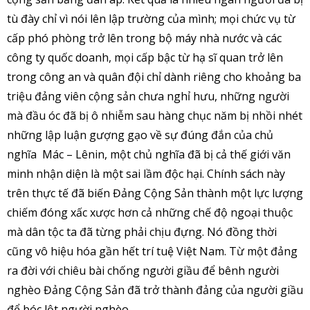
tù đày chỉ vì nói lên lập trường của mình; mọi chức vụ từ
cấp phó phòng trở lên trong bộ máy nhà nước và các
công ty quốc doanh, mọi cấp bậc từ hạ sĩ quan trở lên
trong công an và quân đội chỉ dành riêng cho khoảng ba
triệu đảng viên cộng sản chưa nghỉ hưu, những người
mà đầu óc đã bị ô nhiễm sau hàng chục năm bị nhồi nhét
những lập luận gượng gạo về sự đúng đắn của chủ
nghĩa Mác – Lênin, một chủ nghĩa đã bị cả thế giới văn
minh nhận diện là một sai lầm độc hại. Chính sách này
trên thực tế đã biến Đảng Cộng Sản thành một lực lượng
chiếm đóng xấc xược hơn cả những chế độ ngoại thuộc
mà dân tộc ta đã từng phải chịu đựng. Nó đồng thời
cũng vô hiệu hóa gần hết trí tuệ Việt Nam. Từ một đảng
ra đời với chiêu bài chống người giầu để bênh người
nghèo Đảng Cộng Sản đã trở thành đảng của người giầu
để bóc lột người nghèo.