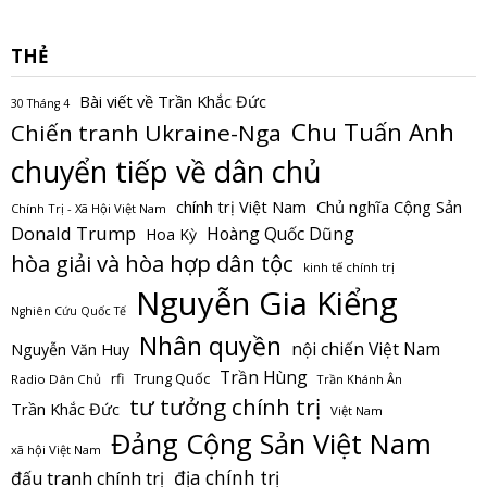
THẺ
Bài viết về Trần Khắc Đức
30 Tháng 4
Chu Tuấn Anh
Chiến tranh Ukraine-Nga
chuyển tiếp về dân chủ
Chủ nghĩa Cộng Sản
chính trị Việt Nam
Chính Trị - Xã Hội Việt Nam
Donald Trump
Hoàng Quốc Dũng
Hoa Kỳ
hòa giải và hòa hợp dân tộc
kinh tế chính trị
Nguyễn Gia Kiểng
Nghiên Cứu Quốc Tế
Nhân quyền
nội chiến Việt Nam
Nguyễn Văn Huy
Trần Hùng
Trung Quốc
rfi
Radio Dân Chủ
Trần Khánh Ân
tư tưởng chính trị
Trần Khắc Đức
Việt Nam
Đảng Cộng Sản Việt Nam
xã hội Việt Nam
địa chính trị
đấu tranh chính trị