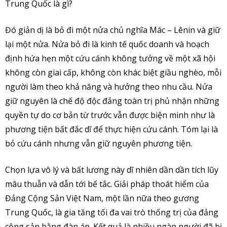
Trung Quốc là gì?
Đó giản dị là bỏ đi một nửa chủ nghĩa Mác – Lênin và giữ
lại một nửa. Nửa bỏ đi là kinh tế quốc doanh và hoạch
định hứa hẹn một cứu cánh không tưởng về một xã hội
không còn giai cấp, không còn khác biệt giầu nghèo, mỗi
người làm theo khả năng và hưởng theo nhu cầu. Nửa
giữ nguyên là chế độ độc đảng toàn trị phủ nhận những
quyền tự do cơ bản từ trước vẫn được biện minh như là
phương tiện bất đắc dĩ để thực hiện cứu cánh. Tóm lại là
bỏ cứu cánh nhưng vẫn giữ nguyên phương tiện.
Chọn lựa vô lý và bất lương này dĩ nhiên dần dần tích lũy
mâu thuẫn và dẫn tới bế tắc. Giải pháp thoát hiểm của
Đảng Cộng Sản Việt Nam, một lần nữa theo gương
Trung Quốc, là gia tăng tối đa vai trò thống trị của đảng
cộng sản bằng đàn áp. Kết quả là nhiều ngàn người đã bị