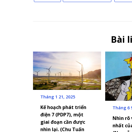
Bài 
Tháng 1 21, 2025
Kế hoạch phát triển
Tháng 6 
điện 7 (PDP7), một
Nhìn rõ 
giai đoạn cần được
nhất củ
nhìn lại. (Chu Tuấn