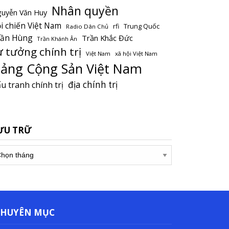
Nhân quyền
uyễn Văn Huy
i chiến Việt Nam
Trung Quốc
rfi
Radio Dân Chủ
rần Hùng
Trần Khắc Đức
Trần Khánh Ân
ư tưởng chính trị
Việt Nam
xã hội Việt Nam
ảng Cộng Sản Việt Nam
địa chính trị
u tranh chính trị
ƯU TRỮ
u
ữ
CHUYÊN MỤC