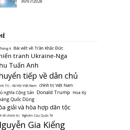
30/07/2026
HẺ
Bài viết về Trần Khắc Đức
Tháng 4
hiến tranh Ukraine-Nga
hu Tuấn Anh
huyển tiếp về dân chủ
chính trị Việt Nam
nh Trị - Xã Hội Việt Nam
Donald Trump
ủ nghĩa Cộng Sản
Hoa Kỳ
oàng Quốc Dũng
òa giải và hòa hợp dân tộc
h tế chính trị
Nghiên Cứu Quốc Tế
guyễn Gia Kiểng