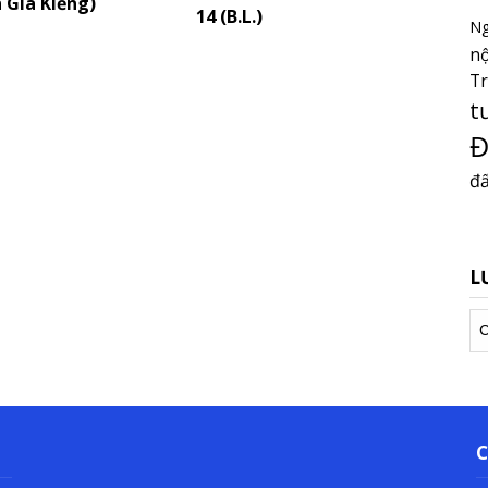
 Gia Kiểng)
14 (B.L.)
Ng
nộ
T
t
Đ
đấ
L
Lư
tr