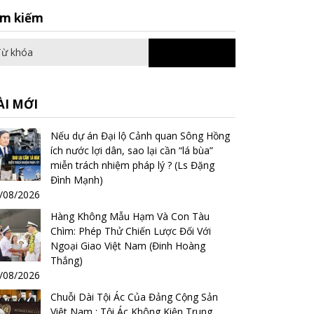
Search
ìm kiếm
for:
ÀI MỚI
Nếu dự án Đại lộ Cảnh quan Sông Hồng
ích nước lợi dân, sao lại cần “lá bùa”
miễn trách nhiệm pháp lý ? (Ls Đặng
Đình Mạnh)
/08/2026
Hàng Không Mẫu Hạm Và Con Tàu
Chìm: Phép Thử Chiến Lược Đối Với
Ngoại Giao Việt Nam (Đinh Hoàng
Thắng)
/08/2026
Chuỗi Dài Tội Ác Của Đảng Cộng Sản
Việt Nam : Tội Ác Không Kiện Trung