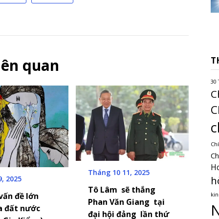
T
liên quan
30 
C
C
c
Chí
Ch
H
Tháng 10 11, 2025
h
9, 2025
Tô Lâm sẽ thắng
kin
vấn đề lớn
Phan Văn Giang tại
N
a đất nước
đại hội đảng lần thứ