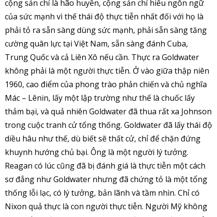
cộng sản chỉ là hão huyền, cộng sản chỉ hiểu ngôn ngữ
của sức mạnh vì thế thái độ thực tiễn nhất đối với họ là
phải tỏ ra sẵn sàng dùng sức mạnh, phải sẵn sàng tăng
cường quân lực tại Việt Nam, sẵn sàng đánh Cuba,
Trung Quốc và cả Liên Xô nếu cần. Thực ra Goldwater
không phải là một người thực tiễn. Ở vào giữa thập niên
1960, cao điểm của phong trào phản chiến và chủ nghĩa
Mác – Lênin, lấy một lập trường như thế là chuốc lấy
thảm bại, và quả nhiên Goldwater đã thua rất xa Johnson
trong cuộc tranh cử tổng thống. Goldwater đã lấy thái độ
diều hâu như thế, dù biết sẽ thất cử, chỉ để chặn đứng
khuynh hướng chủ bại. Ông là một người lý tưởng.
Reagan có lúc cũng đã bị đánh giá là thực tiễn một cách
sơ đẳng như Goldwater nhưng đã chứng tỏ là một tổng
thống lỗi lạc, có lý tưởng, bản lãnh và tầm nhìn. Chỉ có
Nixon quả thực là con người thực tiễn. Người Mỹ không