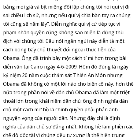
bằng mọi giá và bịt miệng đối lập chúng tôi nói quí vị đi
sai chiều lịch sử, nhưng nếu quí vị chìa bàn tay ra chúng
tôi cũng sẽ nắm lấy“. Diễn nghĩa: quí vị cứ tiếp tục vi
phạm nhân quyền cũng không sao miễn là đừng thù
địch với chúng tôi. Câu nói ngắn ngủi này diễn tả một
cách bóng bẩy chủ thuyết đối ngoại thực tiễn của
Obama. Ông đã trình bày một cách tỉ mỉ hơn trong bài
diễn văn tại Cairo ngày 4-6-2009. Hôm đó đúng là ngày
kỷ niệm 20 năm cuộc thảm sát Thiên An Môn nhưng
Obama đã không có một lời nào cho biến cố này, hơn thế
nữa trong phần nói về dân chủ Obama đã làm một triệt
thoái lớn trong khái niệm dân chủ: ông định nghĩa dân
chủ một cách mơ hồ là chính quyền phải phản ánh
nguyện vọng của người dân. Nhưng đây chỉ là định
nghĩa của dân chủ sơ đẳng nhất, không hề làm phiền các
chế độ độc tài vì chúng đều tự xưng là thể hiện trung