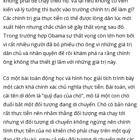
không phải để chạy theo họ. Vả lại nếu không có viễn
kiến và lý tưởng thì bước vào trường chính trị để làm gì?
Các chính trị gia thực tiễn có thể được lòng dân lúc mới
xuất hiện nhưng chắc chắn sẽ gây thất vọng sau đó.
Trong trường hợp Obama sự thất vọng còn lớn hơn bởi
vì rất nhiều người đã bỏ phiếu cho ông vì những giá trị
dân chủ và nhân quyền để rồi khám phá ra rằng chính
ông không tha thiết gì lắm với những giá trị này.
Có một bài toán động học và hình học giải tích trình bày
một cách khá chính xác chủ nghĩa thực tiễn. Bài toán, với
cái tên dí dỏm là “quỹ đạo của chó”, mô tả một con chó
đuổi bắt một đối tượng đang di chuyển. Chó có bản năng
rất thực tiễn nên nhắm thẳng đối tượng mà chạy tới
nhưng vì đối tượng di chuyển không ngừng nên chính
tính thực tiễn của nó khiến chó phải chạy trên một quỹ
đạo rất cầu kỳ, ngay cả nếu đối tượng di chuyển một các