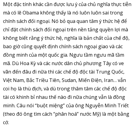
Một đặc tính khác cần được lưu ý của chủ nghĩa thực tiễn
mà có lẽ Obama không thấy là nó luôn luôn sai trong
chính sách đối ngoại. Nó bỏ qua quan tâm ý thức hệ để
chỉ đặt chính sách đối ngoại trên nền tảng quyền lợi mà
không biết rằng ý thức hệ, nghĩa là bản chất của chế độ,
bao giờ cũng quyết định chính sách ngoại giao và các
đồng minh của một quốc gia. Ngưu tầm ngưu mã tầm
mã. Dù Hoa Kỳ và các nước dân chủ phương Tây có ve
vãn đến đâu đi nữa thì các chế độ độc tài Trung Quốc,
Việt Nam, Bắc Triều Tiên, Sudan, Miến Điện, Iran… vẫn
coi họ là thù địch, và dù trong thâm tâm các chế độ độc
tài có khinh bỉ nhau thế nào đi nữa chúng vẫn là đồng
minh. Câu nói “buột miệng” của ông Nguyễn Minh Triết
(theo đó ông tìm cách “phân hoá” nước Mỹ) là một bằng
cớ.