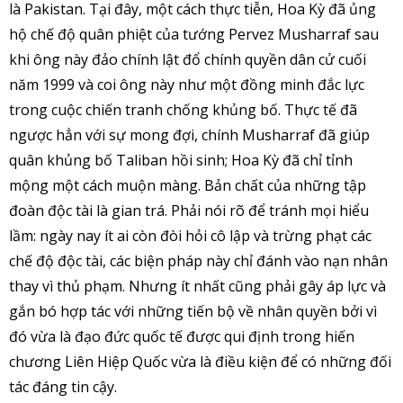
là Pakistan. Tại đây, một cách thực tiễn, Hoa Kỳ đã ủng
hộ chế độ quân phiệt của tướng Pervez Musharraf sau
khi ông này đảo chính lật đổ chính quyền dân cử cuối
năm 1999 và coi ông này như một đồng minh đắc lực
trong cuộc chiến tranh chống khủng bố. Thực tế đã
ngược hẳn với sự mong đợi, chính Musharraf đã giúp
quân khủng bố Taliban hồi sinh; Hoa Kỳ đã chỉ tỉnh
mộng một cách muộn màng. Bản chất của những tập
đoàn độc tài là gian trá. Phải nói rõ để tránh mọi hiểu
lầm: ngày nay ít ai còn đòi hỏi cô lập và trừng phạt các
chế độ độc tài, các biện pháp này chỉ đánh vào nạn nhân
thay vì thủ phạm. Nhưng ít nhất cũng phải gây áp lực và
gắn bó hợp tác với những tiến bộ về nhân quyền bởi vì
đó vừa là đạo đức quốc tế được qui định trong hiến
chương Liên Hiệp Quốc vừa là điều kiện để có những đối
tác đáng tin cậy.