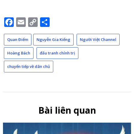
Facebook
Email
Copy
Share
Link
Quan Điểm
Nguyễn Gia Kiểng
Người Việt Channel
Hoàng Bách
đấu tranh chính trị
chuyển tiếp về dân chủ
Bài liên quan