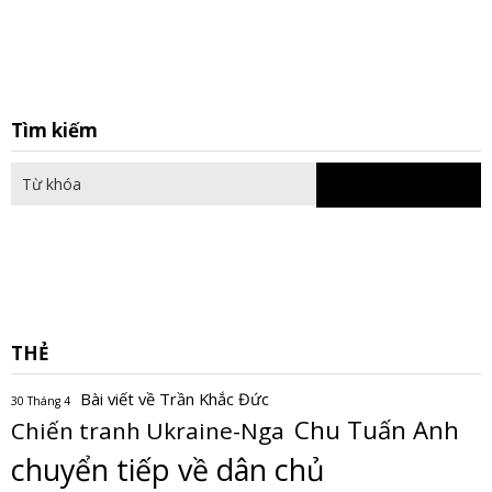
S
Tìm kiếm
fo
THẺ
Bài viết về Trần Khắc Đức
30 Tháng 4
Chu Tuấn Anh
Chiến tranh Ukraine-Nga
chuyển tiếp về dân chủ