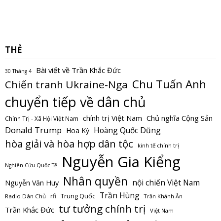
THẺ
Bài viết về Trần Khắc Đức
30 Tháng 4
Chu Tuấn Anh
Chiến tranh Ukraine-Nga
chuyển tiếp về dân chủ
Chủ nghĩa Cộng Sản
chính trị Việt Nam
Chính Trị - Xã Hội Việt Nam
Donald Trump
Hoàng Quốc Dũng
Hoa Kỳ
hòa giải và hòa hợp dân tộc
kinh tế chính trị
Nguyễn Gia Kiểng
Nghiên Cứu Quốc Tế
Nhân quyền
nội chiến Việt Nam
Nguyễn Văn Huy
Trần Hùng
Trung Quốc
rfi
Radio Dân Chủ
Trần Khánh Ân
tư tưởng chính trị
Trần Khắc Đức
Việt Nam