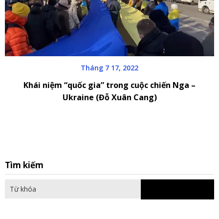
Tháng 7 17, 2022
Khái niệm “quốc gia” trong cuộc chiến Nga –
Ukraine (Đỗ Xuân Cang)
S
Tìm kiếm
fo