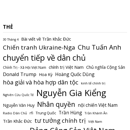
THẺ
Bài viết về Trần Khắc Đức
30 Tháng 4
Chu Tuấn Anh
Chiến tranh Ukraine-Nga
chuyển tiếp về dân chủ
Chủ nghĩa Cộng Sản
chính trị Việt Nam
Chính Trị - Xã Hội Việt Nam
Donald Trump
Hoàng Quốc Dũng
Hoa Kỳ
hòa giải và hòa hợp dân tộc
kinh tế chính trị
Nguyễn Gia Kiểng
Nghiên Cứu Quốc Tế
Nhân quyền
nội chiến Việt Nam
Nguyễn Văn Huy
Trần Hùng
Trung Quốc
rfi
Radio Dân Chủ
Trần Khánh Ân
tư tưởng chính trị
Trần Khắc Đức
Việt Nam