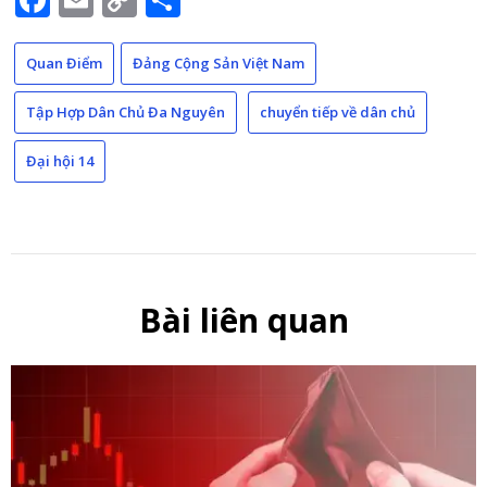
Link
Quan Điểm
Đảng Cộng Sản Việt Nam
Tập Hợp Dân Chủ Đa Nguyên
chuyển tiếp về dân chủ
Đại hội 14
Bài liên quan