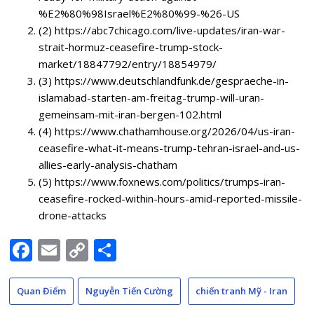
%E2%80%98Israel%E2%80%99-%26-US
(2) https://abc7chicago.com/live-updates/iran-war-
strait-hormuz-ceasefire-trump-stock-
market/18847792/entry/18854979/
(3) https://www.deutschlandfunk.de/gespraeche-in-
islamabad-starten-am-freitag-trump-will-uran-
gemeinsam-mit-iran-bergen-102.html
(4) https://www.chathamhouse.org/2026/04/us-iran-
ceasefire-what-it-means-trump-tehran-israel-and-us-
allies-early-analysis-chatham
(5) https://www.foxnews.com/politics/trumps-iran-
ceasefire-rocked-within-hours-amid-reported-missile-
drone-attacks
Facebook
Email
Copy
Share
Link
Quan Điểm
Nguyễn Tiến Cường
chiến tranh Mỹ - Iran