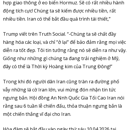
hợp giao thông ở eo biển Hormuz. Sẽ có rất nhiều hành
động tích cực! Chúng ta sẽ kiếm được nhiều tiền, rất
nhiều tiền. Iran có thể bắt đầu quá trình tái thiết,”
Trump viết trên Truth Social. “-Chúng ta sẽ chất đầy
hàng hóa các loại, và chỉ “ở lại” để bảo đảm rằng mọi việc
diễn ra tốt đẹp. Tôi tin tưởng rằng nó sẽ diễn ra như vậy.
Giống như những gì chúng ta đang trải nghiệm ở Mỹ,
đây có thể là Thời kỳ Hoàng kim của Trung Đông!”
Trong khi đó người dân Iran cũng tràn ra đường phố
vẫy những lá cờ Iran lớn, vui mừng đón nhận tin tức
ngưng bắn. Hội đồng An Nnh Quốc Gia Tối Cao Iran nói
rằng sau 6 tuần lễ chiến đấu, thỏa thuận ngưng bắn là
một chiến thắng vĩ đại cho Iran.
Hòa đàm sẽ bắt đầu vào ngày thứ sáu 10.04.2026 tại