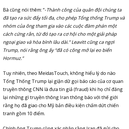
Bà cũng nói thêm: “-
Thành công của quân đội chúng ta
đã tạo ra sức đẩy tối đa, cho phép Tổng thống Trump và
nhóm của ông tham gia vào các cuộc đàm phán một
cách cứng rắn, từ đó tạo ra cơ hội cho một giải pháp
ngoại giao và hòa bình lâu dài.” Leavitt cũng ca ngợi
Trump, nói rằng ông ấy “đã có công mở lại eo biển
Hormuz.”
Tuy nhiên, theo MeidasTouch, không hiểu lý do nào
Tổng Thống Trump lại giận dữ gọi báo cáo của cơ quan
truyền thông CNN là đưa tin giả (fraud) khi họ chỉ đăng
lại những gì truyền thông Iran thông báo với thế giới
rằng họ đã giao cho Mỹ bản điều kiện chấm dứt chiến
tranh gồm 10 điểm.
Chính ông Trump cũng xác nhận rằng Iran đã gửi cho