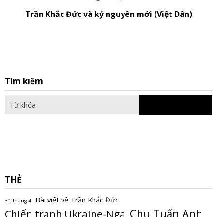
Trần Khắc Đức và kỷ nguyên mới (Việt Dân)
S
Tìm kiếm
fo
THẺ
Bài viết về Trần Khắc Đức
30 Tháng 4
Chu Tuấn Anh
Chiến tranh Ukraine-Nga