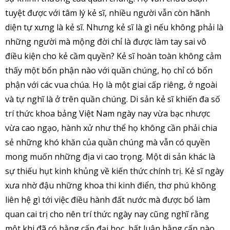
tuyệt được với tâm lý kẻ sĩ, nhiều người vẫn còn hãnh
diện tự xưng là kẻ sĩ. Nhưng kẻ sĩ là gì nếu không phải là
những người mà mộng đời chỉ là được làm tay sai vô
điều kiện cho kẻ cầm quyền? Kẻ sĩ hoàn toàn không cảm
thấy một bổn phận nào với quần chúng, họ chỉ có bổn
phận với các vua chúa. Họ là một giai cấp riêng, ở ngoài
và tự nghĩ là ở trên quần chúng. Di sản kẻ sĩ khiến đa số
trí thức khoa bảng Việt Nam ngày nay vừa bạc nhược
vừa cao ngạo, hành xử như thể họ không cần phải chia
sẻ những khó khăn của quần chúng mà vẫn có quyền
mong muốn những địa vi cao trọng. Một di sản khác là
sự thiếu hụt kinh khủng về kiến thức chính trị. Kẻ sĩ ngày
xưa nhờ đậu những khoa thi kinh điển, thơ phú không
liên hệ gì tới việc điều hành đất nước mà được bổ làm
quan cai trị cho nên trí thức ngày nay cũng nghĩ rằng
một khi đã có bằng cấp đại học, bất luận bằng cấp nào,