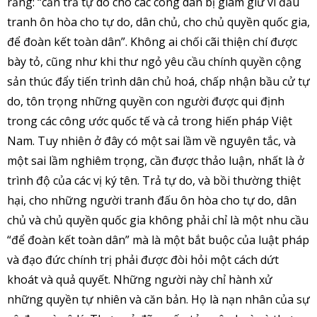
rằng: “cần trả tự do cho các công dân bị giam giữ vì đấu
tranh ôn hòa cho tự do, dân chủ, cho chủ quyền quốc gia,
để đoàn kết toàn dân”. Không ai chối cãi thiện chí được
bày tỏ, cũng như khi thư ngỏ yêu cầu chính quyền cộng
sản thúc đẩy tiến trình dân chủ hoá, chấp nhận bầu cử tự
do, tôn trọng những quyền con người được qui định
trong các công ước quốc tế và cả trong hiến pháp Việt
Nam. Tuy nhiên ở đây có một sai lầm về nguyên tắc, và
một sai lầm nghiêm trọng, cần được thảo luận, nhất là ở
trình độ của các vị ký tên. Trả tự do, và bồi thường thiệt
hại, cho những người tranh đấu ôn hòa cho tự do, dân
chủ và chủ quyền quốc gia không phải chỉ là một nhu cầu
“để đoàn kết toàn dân” mà là một bắt buộc của luật pháp
và đạo đức chính trị phải được đòi hỏi một cách dứt
khoát và quả quyết. Những người này chỉ hành xử
những quyền tự nhiên và căn bản. Họ là nạn nhân của sự