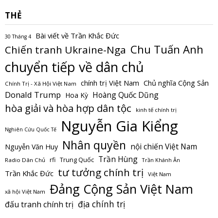
THẺ
Bài viết về Trần Khắc Đức
30 Tháng 4
Chu Tuấn Anh
Chiến tranh Ukraine-Nga
chuyển tiếp về dân chủ
Chủ nghĩa Cộng Sản
chính trị Việt Nam
Chính Trị - Xã Hội Việt Nam
Donald Trump
Hoàng Quốc Dũng
Hoa Kỳ
hòa giải và hòa hợp dân tộc
kinh tế chính trị
Nguyễn Gia Kiểng
Nghiên Cứu Quốc Tế
Nhân quyền
nội chiến Việt Nam
Nguyễn Văn Huy
Trần Hùng
Trung Quốc
rfi
Radio Dân Chủ
Trần Khánh Ân
tư tưởng chính trị
Trần Khắc Đức
Việt Nam
Đảng Cộng Sản Việt Nam
xã hội Việt Nam
địa chính trị
đấu tranh chính trị