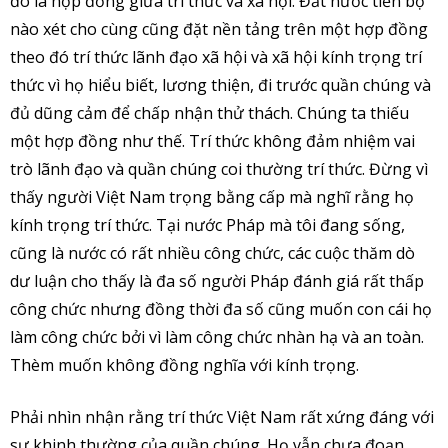
đó là hợp đồng giữa trí thức và xã hội. Đất nước tiến bộ
nào xét cho cùng cũng đặt nền tảng trên một hợp đồng
theo đó trí thức lãnh đạo xã hội và xã hội kính trọng trí
thức vì họ hiểu biết, lương thiện, đi trước quần chúng và
đủ dũng cảm để chấp nhận thử thách. Chúng ta thiếu
một hợp đồng như thế. Trí thức không đảm nhiệm vai
trò lãnh đạo và quần chúng coi thường trí thức. Đừng vì
thấy người Việt Nam trọng bằng cấp mà nghĩ rằng họ
kính trọng trí thức. Tại nước Pháp mà tôi đang sống,
cũng là nước có rất nhiều công chức, các cuộc thăm dò
dư luận cho thấy là đa số người Pháp đánh giá rất thấp
công chức nhưng đồng thời đa số cũng muốn con cái họ
làm công chức bởi vì làm công chức nhàn hạ và an toàn.
Thèm muốn không đồng nghĩa với kính trọng.
Phải nhìn nhận rằng trí thức Việt Nam rất xứng đáng với
sự khinh thường của quần chúng. Họ vẫn chưa đoạn