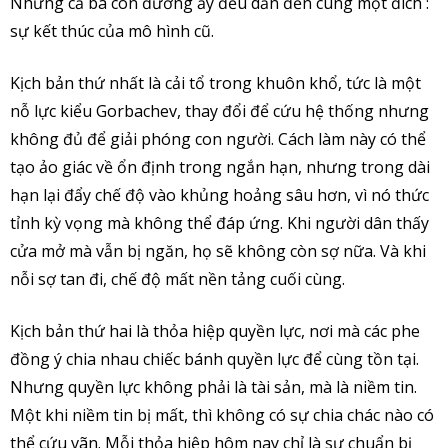
Nhưng cả ba con đường ấy đều dẫn đến cùng một đích :
sự kết thúc của mô hình cũ.
Kịch bản thứ nhất là cải tổ trong khuôn khổ, tức là một
nỗ lực kiểu Gorbachev, thay đổi để cứu hệ thống nhưng
không đủ để giải phóng con người. Cách làm này có thể
tạo ảo giác về ổn định trong ngắn hạn, nhưng trong dài
hạn lại đẩy chế độ vào khủng hoảng sâu hơn, vì nó thức
tỉnh kỳ vọng mà không thể đáp ứng. Khi người dân thấy
cửa mở mà vẫn bị ngăn, họ sẽ không còn sợ nữa. Và khi
nỗi sợ tan đi, chế độ mất nền tảng cuối cùng.
Kịch bản thứ hai là thỏa hiệp quyền lực, nơi mà các phe
đồng ý chia nhau chiếc bánh quyền lực để cùng tồn tại.
Nhưng quyền lực không phải là tài sản, mà là niềm tin.
Một khi niềm tin bị mất, thì không có sự chia chác nào có
thể cứu vãn. Mỗi thỏa hiệp hôm nay chỉ là sự chuẩn bị