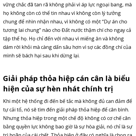
vững chắc đã tan rã không phải vì áp lực ngoại bang, mà
họ không còn có thể tin nhau vì không còn lý tưởng
chung để nhìn nhận nhau, vì không có một “Dự án cho
tương lai chung” nào cho Đất nước thậm chí cho ngay cả
tập thể họ. Họ chỉ đến với nhau vì miếng ăn và không
dám rời khỏi mà càng dấn sâu hơn vì sợ các đồng chí của
mình sẽ bách hại sau khi dừng lại.
Giải pháp thỏa hiệp cán cân là biểu
hiện của sự hèn nhát chính trị
Khi một hệ thống đi đến bế tắc mà không đủ can đảm để
tự cải tổ, nó sẽ tìm đến giải pháp thỏa hiệp để cân bình.
Nhưng thỏa hiệp trong một chế độ không có cơ chế cân
bằng quyền lực không bao giờ là sự hòa giải, nó chỉ là sự
trì hoãn của cái chết. Thỏa hiệp ở đây có nghĩa là chọn ra