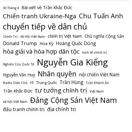
Bài viết về Trần Khắc Đức
30 Tháng 4
Chu Tuấn Anh
Chiến tranh Ukraine-Nga
chuyển tiếp về dân chủ
Chủ nghĩa Cộng Sản
chính trị Việt Nam
Chính Trị - Xã Hội Việt Nam
Donald Trump
Hoàng Quốc Dũng
Hoa Kỳ
hòa giải và hòa hợp dân tộc
kinh tế chính trị
Nguyễn Gia Kiểng
Nghiên Cứu Quốc Tế
Nhân quyền
nội chiến Việt Nam
Nguyễn Văn Huy
Trần Hùng
Trung Quốc
rfi
Radio Dân Chủ
Trần Khánh Ân
tư tưởng chính trị
Trần Khắc Đức
Việt Nam
Đảng Cộng Sản Việt Nam
xã hội Việt Nam
địa chính trị
đấu tranh chính trị