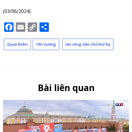
(03/06/2024)
Facebook
Email
Copy
Share
Link
Quan Điểm
Yến Vương
làn sóng dân chủ thứ ba
Bài liên quan