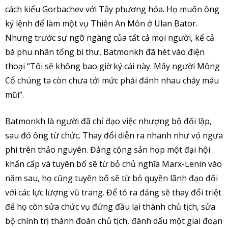
cách kiểu Gorbachev với Tây phương hóa. Họ muốn ông
ký lệnh để làm một vụ Thiên An Môn ở Ulan Bator.
Nhưng trước sự ngỡ ngàng của tất cả mọi người, kể cả
bà phu nhân tổng bí thư, Batmonkh đã hét vào điện
thoại “Tôi sẽ không bao giờ ký cái này. Mấy người Mông
Cổ chúng ta còn chưa tới mức phải đánh nhau chảy máu
mũi”.
Batmonkh là người đã chỉ đạo việc nhượng bộ đối lập,
sau đó ông từ chức. Thay đổi diễn ra nhanh như vó ngựa
phi trên thảo nguyên. Đảng cộng sản họp một đại hội
khẩn cấp và tuyên bố sẽ từ bỏ chủ nghĩa Marx-Lenin vào
năm sau, họ cũng tuyên bố sẽ từ bỏ quyền lãnh đạo đối
với các lực lượng vũ trang. Để tỏ ra đảng sẽ thay đổi triệt
để họ còn sửa chức vụ đứng đầu lại thành chủ tịch, sửa
bộ chính trị thành đoàn chủ tịch, đánh dấu một giai đoạn