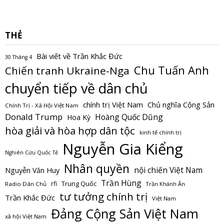
THẺ
Bài viết về Trần Khắc Đức
30 Tháng 4
Chu Tuấn Anh
Chiến tranh Ukraine-Nga
chuyển tiếp về dân chủ
Chủ nghĩa Cộng Sản
chính trị Việt Nam
Chính Trị - Xã Hội Việt Nam
Donald Trump
Hoàng Quốc Dũng
Hoa Kỳ
hòa giải và hòa hợp dân tộc
kinh tế chính trị
Nguyễn Gia Kiểng
Nghiên Cứu Quốc Tế
Nhân quyền
nội chiến Việt Nam
Nguyễn Văn Huy
Trần Hùng
Trung Quốc
rfi
Radio Dân Chủ
Trần Khánh Ân
tư tưởng chính trị
Trần Khắc Đức
Việt Nam
Đảng Cộng Sản Việt Nam
xã hội Việt Nam