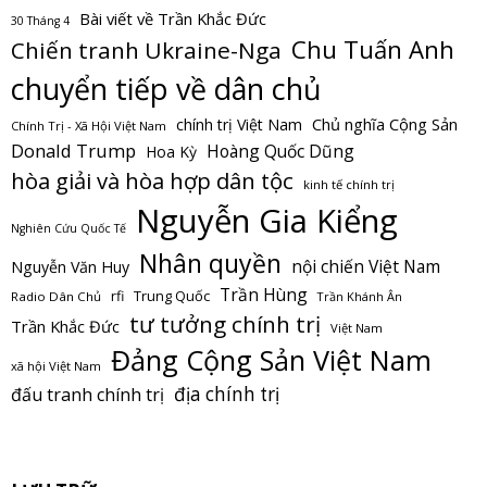
Bài viết về Trần Khắc Đức
30 Tháng 4
Chu Tuấn Anh
Chiến tranh Ukraine-Nga
chuyển tiếp về dân chủ
Chủ nghĩa Cộng Sản
chính trị Việt Nam
Chính Trị - Xã Hội Việt Nam
Donald Trump
Hoàng Quốc Dũng
Hoa Kỳ
hòa giải và hòa hợp dân tộc
kinh tế chính trị
Nguyễn Gia Kiểng
Nghiên Cứu Quốc Tế
Nhân quyền
nội chiến Việt Nam
Nguyễn Văn Huy
Trần Hùng
Trung Quốc
rfi
Radio Dân Chủ
Trần Khánh Ân
tư tưởng chính trị
Trần Khắc Đức
Việt Nam
Đảng Cộng Sản Việt Nam
xã hội Việt Nam
địa chính trị
đấu tranh chính trị