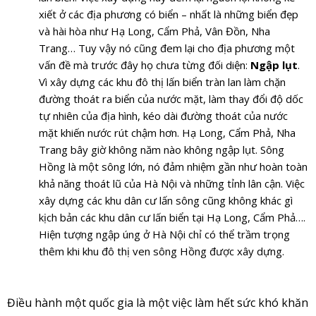
xiết ở các địa phương có biển – nhất là những biển đẹp
và hài hòa như Hạ Long, Cẩm Phả, Vân Đồn, Nha
Trang… Tuy vậy nó cũng đem lại cho địa phương một
vấn đề mà trước đây họ chưa từng đối diện:
Ngập lụt
.
Vì xây dựng các khu đô thị lấn biển tràn lan làm chặn
đường thoát ra biển của nước mặt, làm thay đổi độ dốc
tự nhiên của địa hình, kéo dài đường thoát của nước
mặt khiến nước rút chậm hơn. Hạ Long, Cẩm Phả, Nha
Trang bây giờ không năm nào không ngập lụt. Sông
Hồng là một sông lớn, nó đảm nhiệm gần như hoàn toàn
khả năng thoát lũ của Hà Nội và những tỉnh lân cận. Việc
xây dựng các khu dân cư lấn sông cũng không khác gì
kịch bản các khu dân cư lấn biển tại Hạ Long, Cẩm Phả….
Hiện tượng ngập úng ở Hà Nội chỉ có thể trầm trọng
thêm khi khu đô thị ven sông Hồng được xây dựng.
Điều hành một quốc gia là một việc làm hết sức khó khăn