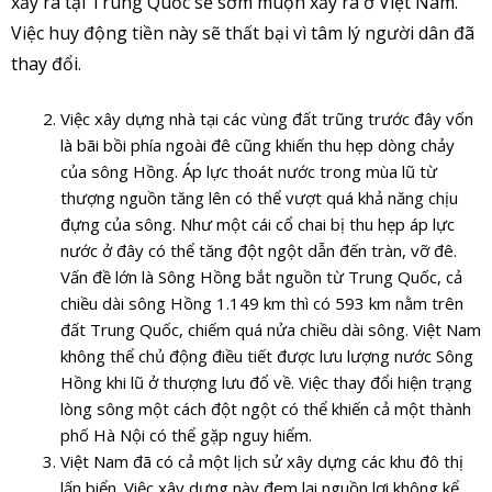
xảy ra tại Trung Quốc sẽ sớm muộn xảy ra ở Việt Nam.
Việc huy động tiền này sẽ thất bại vì tâm lý người dân đã
thay đổi.
Việc xây dựng nhà tại các vùng đất trũng trước đây vốn
là bãi bồi phía ngoài đê cũng khiến thu hẹp dòng chảy
của sông Hồng. Áp lực thoát nước trong mùa lũ từ
thượng nguồn tăng lên có thể vượt quá khả năng chịu
đựng của sông. Như một cái cổ chai bị thu hẹp áp lực
nước ở đây có thể tăng đột ngột dẫn đến tràn, vỡ đê.
Vấn đề lớn là Sông Hồng bắt nguồn từ Trung Quốc, cả
chiều dài sông Hồng 1.149 km thì có 593 km nằm trên
đất Trung Quốc, chiếm quá nửa chiều dài sông. Việt Nam
không thể chủ động điều tiết được lưu lượng nước Sông
Hồng khi lũ ở thượng lưu đổ về. Việc thay đổi hiện trạng
lòng sông một cách đột ngột có thể khiến cả một thành
phố Hà Nội có thể gặp nguy hiểm.
Việt Nam đã có cả một lịch sử xây dựng các khu đô thị
lấn biển. Việc xây dựng này đem lại nguồn lợi không kể