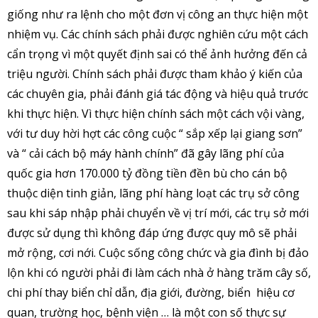
giống như ra lệnh cho một đơn vị công an thực hiện một
nhiệm vụ. Các chính sách phải được nghiên cứu một cách
cẩn trọng vì một quyết định sai có thể ảnh hưởng đến cả
triệu người. Chính sách phải được tham khảo ý kiến của
các chuyên gia, phải đánh giá tác động và hiệu quả trước
khi thực hiện. Vì thực hiện chính sách một cách vội vàng,
với tư duy hời hợt các công cuộc “ sắp xếp lại giang sơn”
và “ cải cách bộ máy hành chính” đã gây lãng phí của
quốc gia hơn 170.000 tỷ đồng tiền đền bù cho cán bộ
thuộc diện tinh giản, lãng phí hàng loạt các trụ sở công
sau khi sáp nhập phải chuyển về vị trí mới, các trụ sở mới
được sử dụng thì không đáp ứng được quy mô sẽ phải
mở rộng, cơi nới. Cuộc sống công chức và gia đình bị đảo
lộn khi có người phải đi làm cách nhà ở hàng trăm cây số,
chi phí thay biển chỉ dẫn, địa giới, đường, biển hiệu cơ
quan, trường học, bệnh viện … là một con số thực sự