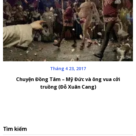
Tháng 4 23, 2017
Chuyện Đồng Tâm – Mỹ Đức và ông vua cởi
truồng (Đỗ Xuân Cang)
S
Tìm kiếm
fo