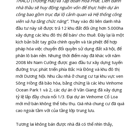
THACO (Trường Hải) và Tập đoàn Hòa Phát. Liên danh
nhà thầu sẽ huy động nguồn vốn để thực hiện dự án
công bao gồm trục đại lộ cảnh quan và Hệ thống công
viên và hạ tầng chức năng”.
Thay vào đó liên danh nhà
đầu tư này sẽ được trả 12 khu đất đối ứng hơn 5.000ha
xây dựng các khu đô thị để bán/ cho thuê. Đây lại là một
kịch bản bắt tay giữa chính quyền và tài phiệt để hợp
pháp hóa việc chuyển đổi quyền sử dụng đất xã hội, để
phân lô bán nền. Nhưng thời điểm này đã khác với năm
2008 khi Nam Cường được giao đầu tư xây dựng tuyến
đường trục phát triển phía Bắc Hà Đông và khu đô thị
mới Dương Nội. Nhu cầu nhà ở chung cư tại khu vực ven
Sông Hồng đã bão hòa, bằng chứng là các khu Vinhome
Ocean Park 1 và 2, các dự án ở Văn Giang đã xây dựng
tỷ lệ lấp đầy chưa nổi 1/3. Đại dự án Vinhome Cổ Loa
mới mở bán không thể tiêu thụ. Giá nhà chung cư đã quá
cao ngoài tầm với của tầng lớp trung lưu.
Tương lai không bán được nhà đã có thể nhìn thấy,