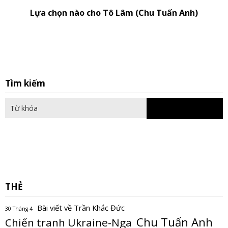
Lựa chọn nào cho Tô Lâm (Chu Tuấn Anh)
S
Tìm kiếm
fo
THẺ
Bài viết về Trần Khắc Đức
30 Tháng 4
Chu Tuấn Anh
Chiến tranh Ukraine-Nga