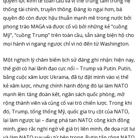
quyền lực kinh tế toàn cầu và vị thế trung tâm trong hệ
thống tài chính, truyền thông. Đáng lo ngại hơn, bá
quyền đó còn được hậu thuẫn mạnh mẽ trong nước bởi
phong trào MAGA và được cổ vũ bởi những kẻ “cuồng
Mỹ”, “cuồng Trump” trên toàn cầu, sẵn sàng biện hộ cho
mọi hành vi ngang ngược chỉ vì nó đến từ Washington.
Một nghịch lý châm biếm lịch sử đáng ghi nhận: hiện nay,
thế giới có hai lãnh đạo cực nổi – Trump và Putin. Putin,
bằng cuộc xâm lược Ukraina, đã tự đặt mình vào vị thế
kẻ xâm lược, nhưng chính hành động đó lại làm NATO
mạnh lên: tăng đoàn kết, ngân sách quốc phòng, mở
rộng thành viên và củng cố vai trò chiến lược. Trong khi
đó, Trump, tổng thống Mỹ, quốc gia trụ cột của NATO,
lại làm ngược lại – đang phá tan NATO: công kích đồng
minh, gieo rắc nghi ngờ về giá trị liên minh, đe dọa rút lui
và làm NATO suy yếu từ bên trong. Putin tấn công NATO