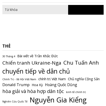
fo
THẺ
Bài viết về Trần Khắc Đức
30 Tháng 4
Chu Tuấn Anh
Chiến tranh Ukraine-Nga
chuyển tiếp về dân chủ
Chủ nghĩa Cộng Sản
chính trị Việt Nam
Chính Trị - Xã Hội Việt Nam
Donald Trump
Hoàng Quốc Dũng
Hoa Kỳ
hòa giải và hòa hợp dân tộc
kinh tế chính trị
Nguyễn Gia Kiểng
Nghiên Cứu Quốc Tế