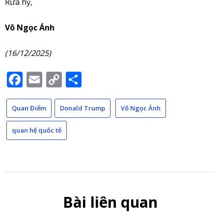
Rứa hỷ,
Võ Ngọc Ánh
(16/12/2025)
Facebook
Email
Copy
Share
Link
Quan Điểm
Donald Trump
Võ Ngọc Ánh
quan hệ quốc tế
Bài liên quan