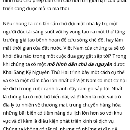
hình nào cho phép dân chủ cao hơn thì giới hạn của phát
triển càng được mở ra mà thôi.
Nếu chúng ta còn lấn cấn chờ đợi một nhà kỹ trị, một
người độc tài sáng suốt với hy vọng tạo ra một thứ tăng
trưởng giả tạo bệnh hoạn để cứu sống chế độ, hay làm
mất thời gian của đất nước, Việt Nam của chúng ta sẽ có
khởi đầu nào trong một cuộc đua gay gắt sắp tới? Trong
khi chúng ta có một
mô hình dân chủ đa nguyên
được
Khai Sáng Kỷ Nguyên Thứ Hai trình bày một cách cụ thể
và sẽ là một đảm bảo lớn nhất để Việt Nam có một cơ hội
về đích trong cuộc cạnh tranh đầy cam go sắp tới. Nhất
là chúng ta có một bờ biển dài, và đi kèm là một vai trò
địa lý tự nhiên về thương mại, trung chuyển hàng hóa;
những bãi biển có tiềm năng du lịch lớn hơn so với khu
vực và đi kèm là điều kiện phát triển kinh tế dịch vụ.
Chúng ta không có tất cả, nhưng có những gì cần để