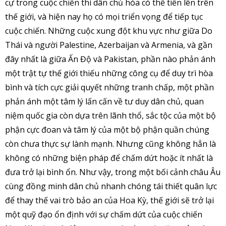
cự trong cuộc chiến thì dân chủ hóa có thể tiến lên trên
thế giới, và hiện nay họ có mọi triển vọng để tiếp tục
cuộc chiến. Những cuộc xung đột khu vực như giữa Do
Thái và người Palestine, Azerbaijan và Armenia, và gần
đây nhất là giữa Ấn Độ và Pakistan, phần nào phản ánh
một trật tự thế giới thiếu những công cụ để duy trì hòa
bình và tích cực giải quyết những tranh chấp, một phần
phản ánh một tâm lý lấn cấn về tư duy dân chủ, quan
niệm quốc gia còn dựa trên lãnh thổ, sắc tộc của một bộ
phận cực đoan và tâm lý của một bộ phận quần chúng
còn chưa thực sự lành mạnh. Nhưng cũng không hẳn là
không có những biện pháp để chấm dứt hoặc ít nhất là
đưa trở lại bình ổn. Như vậy, trong một bối cảnh châu Âu
cùng đồng minh dân chủ nhanh chóng tái thiết quân lực
để thay thế vai trò bảo an của Hoa Kỳ, thế giới sẽ trở lại
một quỹ đạo ổn định với sự chấm dứt của cuộc chiến