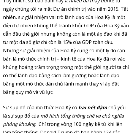
Tuy nhiên, sự bảo đảm này
ít nhiều đã thay đổi
kể từ
ngày chúng tôi ra mắt Dự án chính trị vào năm 2015. Tất
nhiên, sự giải nhiệm vai trò lãnh đạo của Hoa Kỳ là một
điều tự nhiên không thể tránh khỏi: GDP của Hoa Kỳ vẫn
dẫn đầu thế giới nhưng không còn là một áp đảo khi đã
từ một đa số giờ chỉ còn là 15% của GDP toàn cầu.
Nhưng sự giải nhiệm của Hoa Kỳ cũng có một lý do căn
bản là mô thức chính trị – kinh tế của Hoa Kỳ đã rơi vào
khủng hoảng trầm trọng trong một thế giới người ta chỉ
có thể lãnh đạo bằng cách làm gương hoặc lãnh đạo
bằng một mô thức dân chủ lành mạnh thay vì áp đặt
bằng quy mô và vũ lực.
Sự sụp đổ của mô thức Hoa Kỳ có
hai nét đậm
chủ yếu
là sự sụp đổ của
mô hình tổng thống chế và chủ nghĩa
phóng khoáng
. Chỉ trong vòng 100 ngày kể từ khi lên
làm tổng thống, Donald Trump đã ban hành 124 sắc