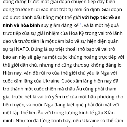
đang đứng trước một giai đoạn chuyển tiếp đầy biến
động trước khi đi vào một trật tự mới ổn định. Giai đoạn
đó được đánh dấu bằng một thế giới
với hợp tác về an
1
ninh và hòa bình
suy giảm đáng kể
, và là một hệ quả
trực tiếp của sự giải nhiệm của Hoa Kỳ trong vai trò lãnh
đạo và trước tiên là một đảm bảo về sự hiện diện quân
sự tại NATO. Đúng là sự triệt thoái thô bạo về vai trò
bảo an này sẽ gây ra một cuộc khủng hoảng trực tiếp với
thế giới dân chủ, nhưng nó cũng thực sự không đáng lo.
Hiện nay, vấn đề rủi ro của thế giới chủ yếu là Nga với
cuộc xâm lăng của Ukraine. Cuộc xâm lăng hiện nay đã
trở thành một cuộc chiến mà châu Âu cũng phải tham
gia, trước hết là vai trò yểm trợ của một hậu phương cho
tiền tuyến; và nước Nga đang kiệt quệ phải đối mặt với
một tập thể liên Âu với trong lượng kinh tế gấp 8 lần
mình. Như tôi đã từng trình bày, nếu Ukraine có thể cầm