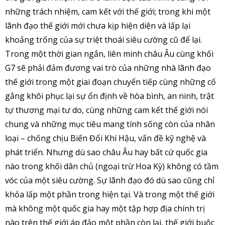
những trách nhiệm, cam kết với thế giới; trong khi một
lãnh đạo thế giới mới chưa kịp hiện diện và lấp lại
khoảng trống của sự triệt thoái siêu cường cũ để lại.
Trong một thời gian ngắn, liên minh châu Âu cùng khối
G7 sẽ phải đảm đương vai trò của những nhà lãnh đạo
thế giới trong một giai đoạn chuyển tiếp cùng những cố
gắng khôi phục lại sự ổn định về hòa bình, an ninh, trật
tự thương mại tư do, cùng những cam kết thế giới nói
chung và những mục tiêu mang tính sống còn của nhân
loại – chống chịu Biến Đổi Khí Hậu, vấn đề kỹ nghệ và
phát triển. Nhưng dù sao châu Âu hay bất cứ quốc gia
nào trong khối dân chủ (ngoại trừ Hoa Kỳ) không có tầm
vóc của một siêu cường. Sự lãnh đạo đó dù sao cũng chỉ
khỏa lấp một phần trong hiện tại. Và trong một thế giới
mà không một quốc gia hay một tập hợp địa chính trị
nào trên thế giới áp đảo một phần còn lại, thế giới buộc