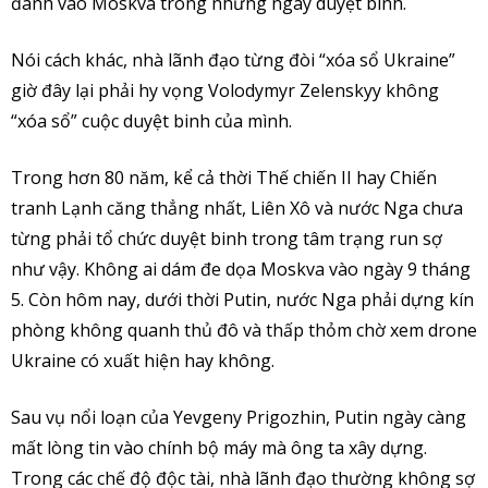
đánh vào Moskva trong những ngày duyệt binh.
Nói cách khác, nhà lãnh đạo từng đòi “xóa sổ Ukraine”
giờ đây lại phải hy vọng Volodymyr Zelenskyy không
“xóa sổ” cuộc duyệt binh của mình.
Trong hơn 80 năm, kể cả thời Thế chiến II hay Chiến
tranh Lạnh căng thẳng nhất, Liên Xô và nước Nga chưa
từng phải tổ chức duyệt binh trong tâm trạng run sợ
như vậy. Không ai dám đe dọa Moskva vào ngày 9 tháng
5. Còn hôm nay, dưới thời Putin, nước Nga phải dựng kín
phòng không quanh thủ đô và thấp thỏm chờ xem drone
Ukraine có xuất hiện hay không.
Sau vụ nổi loạn của Yevgeny Prigozhin, Putin ngày càng
mất lòng tin vào chính bộ máy mà ông ta xây dựng.
Trong các chế độ độc tài, nhà lãnh đạo thường không sợ