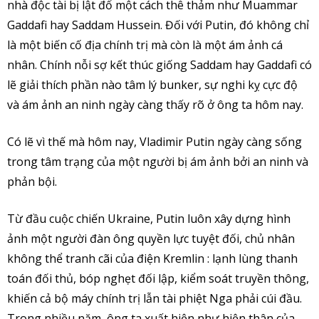
nhà độc tài bị lật đổ một cách thê thảm như Muammar
Gaddafi hay Saddam Hussein. Đối với Putin, đó không chỉ
là một biến cố địa chính trị mà còn là một ám ảnh cá
nhân. Chính nỗi sợ kết thúc giống Saddam hay Gaddafi có
lẽ giải thích phần nào tâm lý bunker, sự nghi kỵ cực độ
và ám ảnh an ninh ngày càng thấy rõ ở ông ta hôm nay.
Có lẽ vì thế mà hôm nay, Vladimir Putin ngày càng sống
trong tâm trạng của một người bị ám ảnh bởi an ninh và
phản bội.
Từ đầu cuộc chiến Ukraine, Putin luôn xây dựng hình
ảnh một người đàn ông quyền lực tuyệt đối, chủ nhân
không thể tranh cãi của điện Kremlin : lạnh lùng thanh
toán đối thủ, bóp nghẹt đối lập, kiểm soát truyền thông,
khiến cả bộ máy chính trị lẫn tài phiệt Nga phải cúi đầu.
Trong nhiều năm, ông ta xuất hiện như hiện thân của