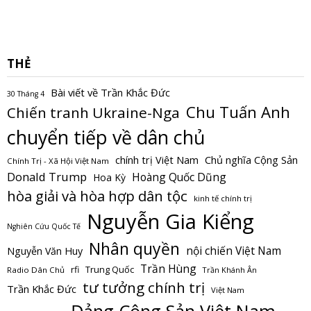
THẺ
Bài viết về Trần Khắc Đức
30 Tháng 4
Chu Tuấn Anh
Chiến tranh Ukraine-Nga
chuyển tiếp về dân chủ
Chủ nghĩa Cộng Sản
chính trị Việt Nam
Chính Trị - Xã Hội Việt Nam
Donald Trump
Hoàng Quốc Dũng
Hoa Kỳ
hòa giải và hòa hợp dân tộc
kinh tế chính trị
Nguyễn Gia Kiểng
Nghiên Cứu Quốc Tế
Nhân quyền
nội chiến Việt Nam
Nguyễn Văn Huy
Trần Hùng
Trung Quốc
rfi
Radio Dân Chủ
Trần Khánh Ân
tư tưởng chính trị
Trần Khắc Đức
Việt Nam