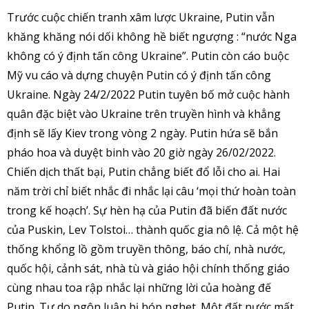
Trước cuộc chiến tranh xâm lược Ukraine, Putin vẫn
khăng khăng nói dối không hề biết ngượng : “nước Nga
không có ý định tấn công Ukraine”. Putin còn cáo buộc
Mỹ vu cáo và dựng chuyện Putin có ý định tấn công
Ukraine. Ngày 24/2/2022 Putin tuyên bố mở cuộc hành
quân đặc biệt vào Ukraine trên truyền hình và khẳng
định sẽ lấy Kiev trong vòng 2 ngày. Putin hứa sẽ bắn
pháo hoa và duyệt binh vào 20 giờ ngày 26/02/2022.
Chiến dịch thất bại, Putin chẳng biết đổ lỗi cho ai. Hai
năm trời chỉ biết nhắc đi nhắc lại câu ‘mọi thứ hoàn toàn
trong kế hoạch’. Sự hèn hạ của Putin đã biến đất nước
của Puskin, Lev Tolstoi… thành quốc gia nô lệ. Cả một hệ
thống khổng lồ gồm truyền thông, báo chí, nhà nước,
quốc hội, cảnh sát, nhà tù và giáo hội chính thống giáo
cùng nhau toa rập nhắc lại những lời của hoàng đế
Putin. Tự do ngôn luận bị bóp nghẹt. Một đất nước mất