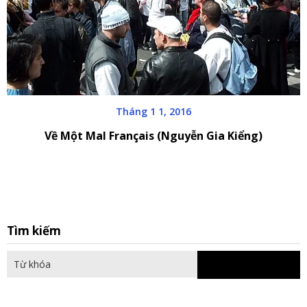
Tháng 1 1, 2016
Về Một Mal Français (Nguyễn Gia Kiểng)
S
Tìm kiếm
fo