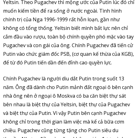
Yeltsin. Theo Pugachev thì mộng ước của Putin lúc đó chỉ
muốn kiếm tiền để ra sống ở nước ngoài. Tình hình
chính trị của Nga 1996-1999 rất hỗn loạn, gần như
không có tổng thống. Yeltsin biết mình bất lực nên chỉ
cắm đầu vào rượu, toàn bộ chính quyền phó mặc vào tay
Pugachev và con gái của ông. Chính Pugachev đã tiến cử
Putin vào chức giám đốc PSB, (cơ quan kế thừa của KGB),
để từ đó Putin tiến dần đến đỉnh cao quyền lực.
Chính Pugachev là người dìu dắt Putin trong suốt 13
năm. Ông đã dành cho Putin mảnh đất ngoại ô bên cạnh
nhà ông nên ở ngoại ô Moskva có ba căn biệt thự sát
bên nhau là biệt thự của Yeltsin, biệt thự của Pugachev
và biệt thự của Putin. Vì vậy Putin bên cạnh Pugachev
không chỉ trong thời gian làm việc mà kể cả bữa cơm
chiều. Pugachev cũng từng tặng cho Putin siêu du