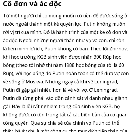
Cô đơn và ác độc
Từ một người chỉ có mong muốn có tiền để được sống ở
nước ngoài thành một kẻ quyền lực, Putin không muốn
rời vị trí của mình. Đó là hành trình của một kẻ cô đơn và
ác độc. Ngoài những người thân như vợ và con, chỉ còn
là liên minh lợi ích, Putin không có bạn. Theo lời Zhirnov,
khi học trường KGB sinh viên được nhận 300 Rúp học
bổng (theo tôi nhớ thì năm 1988 học bổng của tôi là 60
Rúp), với học bổng đó Putin hoàn toàn có thể đưa vợ con
về sống ở Moskva. Nhưng ngay cả khi về Leningrad,
Putin đi gặp gái nhiều hơn là về với vợ. Ở Leningrad,
Putin đã từng phải vào đồn cảnh sát vì đánh nhau giành
gái. Đây là lỗi rất nghiêm trọng của sinh viên KGB, họ
không được có tên trong tất cả các biên bản của cơ quan
công quyền. Qua sự chia sẻ của chính vợ Putin có thể
thấy, bà ấy chỉ là một công cụ cho mục đích tiến thân của