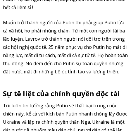
hết cả liêm sỉ !
Muốn trở thành người của Putin thì phải giúp Putin lừa
cả xã hội, họ phải nhúng chàm. Từ một con người tài ba
lão luyện, Lavrov trở thành người nói dối trơ trẽn trong
các hội nghị quốc tế. 25 năm phục vụ cho Putin họ mất đi
năng lực, mất đi tư cách, mất đi cả sự tử tế. Họ hoàn toàn
thụ động. Nó đem đến cho Putin sự toàn quyền nhưng
đất nước mất đi những bộ óc tỉnh táo và lương thiện.
Sự tê liệt của chính quyền độc tài
Tôi luôn tin tưởng rằng Putin sẽ thất bại trong cuộc
chiến này, kể cả với kịch bản Putin nhanh chóng lấy được
Ukraine và lập ra chính quyền thân Nga. Ukraine là một
đất nước đã nhuốm màu dân chủ, người dân có thể lật