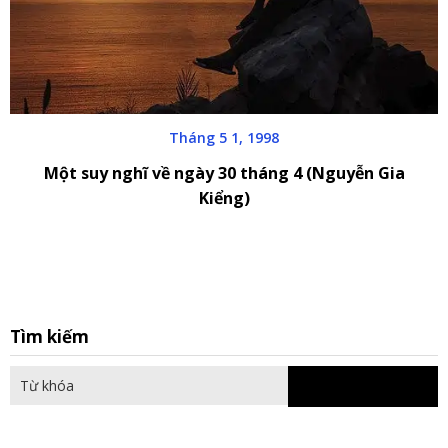
Tháng 5 1, 1998
Một suy nghĩ về ngày 30 tháng 4 (Nguyễn Gia
Kiểng)
S
Tìm kiếm
fo