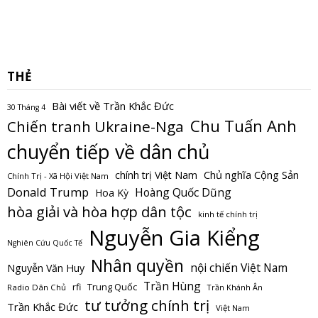
THẺ
Bài viết về Trần Khắc Đức
30 Tháng 4
Chu Tuấn Anh
Chiến tranh Ukraine-Nga
chuyển tiếp về dân chủ
Chủ nghĩa Cộng Sản
chính trị Việt Nam
Chính Trị - Xã Hội Việt Nam
Donald Trump
Hoàng Quốc Dũng
Hoa Kỳ
hòa giải và hòa hợp dân tộc
kinh tế chính trị
Nguyễn Gia Kiểng
Nghiên Cứu Quốc Tế
Nhân quyền
nội chiến Việt Nam
Nguyễn Văn Huy
Trần Hùng
Trung Quốc
rfi
Radio Dân Chủ
Trần Khánh Ân
tư tưởng chính trị
Trần Khắc Đức
Việt Nam