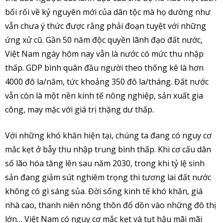
bối rối về kỷ nguyên mới của dân tộc mà họ dường như
vẫn chưa ý thức được rằng phải đoạn tuyệt với những
ứng xử cũ. Gần 50 năm độc quyền lãnh đạo đất nước,
Việt Nam ngày hôm nay vẫn là nước có mức thu nhập
thấp. GDP bình quân đầu người theo thống kê là hơn
4000 đô la/năm, tức khoảng 350 đô la/tháng. Đất nước
vẫn còn là một nền kinh tế nông nghiệp, sản xuất gia
công, may mặc với giá trị thặng dư thấp.
Với những khó khăn hiện tại, chúng ta đang có nguy cơ
mắc kẹt ở bẫy thu nhập trung bình thấp. Khi cơ cấu dân
số lão hóa tăng lên sau năm 2030, trong khi tỷ lệ sinh
sản đang giảm sút nghiêm trọng thì tương lai đất nước
không có gì sáng sủa. Đời sống kinh tế khó khăn, giá
nhà cao, thanh niên nông thôn đổ dồn vào những đô thị
lớn… Việt Nam có nguy cơ mắc kẹt và tụt hậu mãi mãi