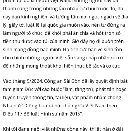
phạm tội đó là người Việt Nam. Những người này đã
thành công trong những lần nhập cư chui trước đó, đã
dày dạn kinh nghiệm và tường tận mọi ngóc ngách về địa
lý, giấy tờ, luật lệ tại quốc gia muốn vào, nên tự đứng ra
làm người tổ chức, để khỏi phải ăn chia và hốt trọn số
tiền thu được vào túi của mình. Giờ đây họ đi buôn trên
sinh mạng đồng bào mình. Họ tích cực bán vé sinh tồn
cho chính những người Việt sẵn sàng chấp nhận rủi ro
để những mong thoát khỏi hiện thực bế tắc và cơ cực.
Vào tháng 9/2024, Công an Sài Gòn đã lấy quyết định bắt
tạm giam Đức với cáo buộc “làm, tàng trữ, phát tán hoặc
tuyên truyền thông tin, tài liệu, vật phẩm nhằm chống
Nhà nước Cộng hòa xã hội chủ nghĩa Việt Nam theo
Điều 117 Bộ luật Hình sự năm 2015”.
Khi tôi đang ngồi viết những dòng này, thì ắt hẳn ở đất