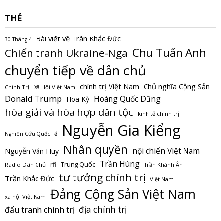
THẺ
Bài viết về Trần Khắc Đức
30 Tháng 4
Chu Tuấn Anh
Chiến tranh Ukraine-Nga
chuyển tiếp về dân chủ
Chủ nghĩa Cộng Sản
chính trị Việt Nam
Chính Trị - Xã Hội Việt Nam
Donald Trump
Hoàng Quốc Dũng
Hoa Kỳ
hòa giải và hòa hợp dân tộc
kinh tế chính trị
Nguyễn Gia Kiểng
Nghiên Cứu Quốc Tế
Nhân quyền
nội chiến Việt Nam
Nguyễn Văn Huy
Trần Hùng
Trung Quốc
rfi
Radio Dân Chủ
Trần Khánh Ân
tư tưởng chính trị
Trần Khắc Đức
Việt Nam
Đảng Cộng Sản Việt Nam
xã hội Việt Nam
địa chính trị
đấu tranh chính trị