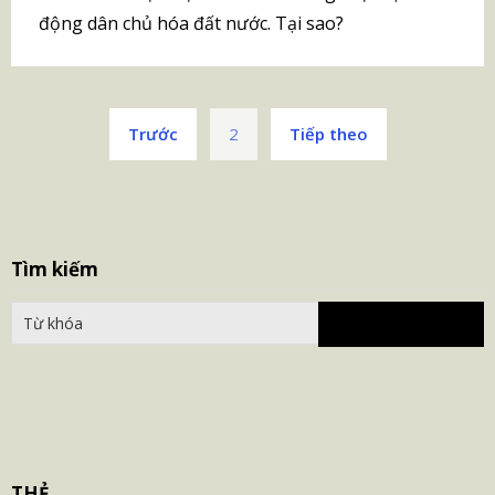
động dân chủ hóa đất nước. Tại sao?
Phân
Trước
2
Tiếp theo
trang
bài
viết
S
Tìm kiếm
fo
THẺ