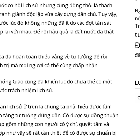
c cơ hội lịch sử nhưng cũng đồng thời là thách
Ng
tranh giành độc lập vừa xây dựng dân chủ. Tuy vậy,
nộ
ước lúc đó không những đã ít do các đợt tàn sát
T
lại với nhau. Để rồi hậu quả là đất nước đã thật
t
Đ
đấ
ta đã hoàn toàn thiếu vắng về tư tưởng để rồi
h trị mà mọi người có thể cùng chấp nhận.
Khổng Giáo cũng đã khiến lúc đó chưa thể có một
L
vác trách nhiệm lịch sử.
Lư
tr
ạn lịch sử ở trên là chúng ta phải hiểu được tầm
ền tảng tư tưởng đúng đắn. Có được sự đồng thuận
hợp gồm những con người có ý chí, quyết tâm và
p như vậy sẽ rất cần thiết để có được sự chuẩn bị