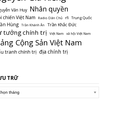
Nhân quyền
uyễn Văn Huy
i chiến Việt Nam
Trung Quốc
rfi
Radio Dân Chủ
rần Hùng
Trần Khắc Đức
Trần Khánh Ân
ư tưởng chính trị
Việt Nam
xã hội Việt Nam
ảng Cộng Sản Việt Nam
địa chính trị
u tranh chính trị
ƯU TRỮ
u
ữ