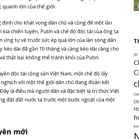
 quanh lớn của thế giới.
 định cho khát vọng dân chủ và cũng để một lần
n kia chiến tuyến, Putin và chế độ độc tài của ông ta
 ứng tự vệ trước sức ép quá lớn của làn sóng dân
T
y kéo dài đã gần 10 tháng và càng kéo dài càng cho
30 
và thất bại không thể tránh khỏi của Putin.
C
C
yền độc tài cộng sản Việt Nam, một chế độ lấy
c
i nghịch với một thế giới dân chủ đang đoàn kết
 Đây là điều mà người dân và đặc biệt là trí thức Việt
Chí
ng đặt đất nước ta trước một bước ngoặt của một
Ch
H
h
kin
yên mới
N