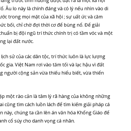
o lắng trước tình huống được đặt ra là một xã hội
. Âu lo này là chính đáng và có lý nếu nhìn vào di
ớc trong mọi mặt của xã hội ; sự uất ức và căm
c bối, chỉ chờ đợi thời cơ để bùng nổ. Để giải
chuẩn bị đội ngũ trí thức chính trị có tầm vóc và một
ng lại đất nước.
lịch sử của các dân tộc, trí thức luôn là lực lượng
 gia. Việt Nam rơi vào tăm tối và lạc hậu vì đất
 người cộng sản vừa thiếu hiểu biết, vừa thiển
ặp một rào cản là tâm lý rã hàng của không những
ai cũng tìm cách luồn lách để tìm kiếm giải pháp cá
n này, chúng ta cần lên án văn hóa Khổng Giáo để
tranh cổ súy cho danh vọng cá nhân.