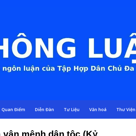
Quan Điểm
Diễn Đàn
Tư Liệu
Văn hoá
Thư Viện
à vận mệnh dân tộc (Kỷ