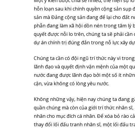
Một ý kiến được chia sẻ nhiều, thể hiện sự l
hỗn loạn sau khi chính quyền cộng sản sụp đổ
sản mà Đảng cộng sản đang để lại cho đất nư
phẫn đang làm xã hội dồn nén trong tâm lý bứ
quyết được nỗi lo trên, chúng ta sẽ phải cần 
dự án chính trị đúng đắn trong nỗ lực xây dự
Chúng ta cần có đội ngũ trí thức này vì trong 
lãnh đạo và quyết định vận mệnh của một quốc
nước đang được lãnh đạo bởi một số ít những
cận, vừa không có lòng yêu nước.
Không những vậy, hiện nay chúng ta đang g
quần chúng mà còn của giới trí thức nhân sĩ, 
nhân cho mục đích cá nhân. Để xóa bỏ rào cả
thay đổi lối đấu tranh nhân sĩ, một lối đấu 