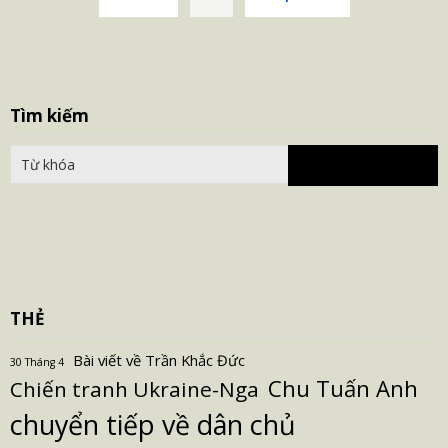
trang
bài
viết
S
Tìm kiếm
fo
THẺ
Bài viết về Trần Khắc Đức
30 Tháng 4
Chu Tuấn Anh
Chiến tranh Ukraine-Nga
chuyển tiếp về dân chủ