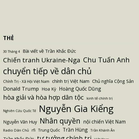
THẺ
Bài viết về Trần Khắc Đức
30 Tháng 4
Chu Tuấn Anh
Chiến tranh Ukraine-Nga
chuyển tiếp về dân chủ
Chủ nghĩa Cộng Sản
chính trị Việt Nam
Chính Trị - Xã Hội Việt Nam
Donald Trump
Hoàng Quốc Dũng
Hoa Kỳ
hòa giải và hòa hợp dân tộc
kinh tế chính trị
Nguyễn Gia Kiểng
Nghiên Cứu Quốc Tế
Nhân quyền
nội chiến Việt Nam
Nguyễn Văn Huy
Trần Hùng
Trung Quốc
rfi
Radio Dân Chủ
Trần Khánh Ân
tư tưởng chính trị
Trần Khắc Đức