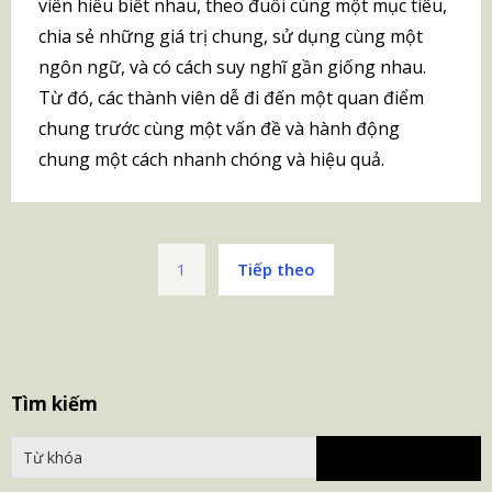
viên hiểu biết nhau, theo đuổi cùng một mục tiêu,
chia sẻ những giá trị chung, sử dụng cùng một
ngôn ngữ, và có cách suy nghĩ gần giống nhau.
Từ đó, các thành viên dễ đi đến một quan điểm
chung trước cùng một vấn đề và hành động
chung một cách nhanh chóng và hiệu quả.
Phân
1
Tiếp theo
trang
bài
viết
S
Tìm kiếm
fo