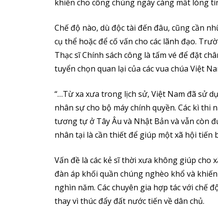
khiến cho công chúng ngày càng mất lòng ti
Chế độ nào, dù độc tài đến đâu, cũng cần nh
cụ thể hoặc để cố vấn cho các lãnh đạo. Trườ
Thạc sĩ Chính sách công là tấm vé để đặt châ
tuyển chọn quan lại của các vua chúa Việt N
“…Từ xa xưa trong lịch sử, Việt Nam đã sử dụ
nhân sự cho bộ máy chính quyền. Các kì thi 
tương tự ở Tây Âu và Nhật Bản và vẫn còn đ
nhân tại là cần thiết để giúp một xã hội tiến
Vấn đề là các kẻ sĩ thời xưa không giúp cho x
đàn áp khối quần chúng nghèo khổ và khiến 
nghìn năm. Các chuyên gia hợp tác với chế độ
thay vì thúc đẩy đất nước tiến về dân chủ.