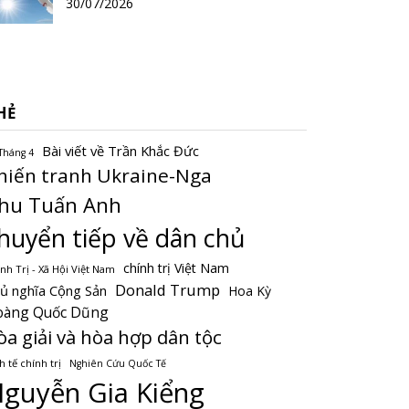
30/07/2026
HẺ
Bài viết về Trần Khắc Đức
Tháng 4
hiến tranh Ukraine-Nga
hu Tuấn Anh
huyển tiếp về dân chủ
chính trị Việt Nam
nh Trị - Xã Hội Việt Nam
Donald Trump
ủ nghĩa Cộng Sản
Hoa Kỳ
oàng Quốc Dũng
òa giải và hòa hợp dân tộc
h tế chính trị
Nghiên Cứu Quốc Tế
guyễn Gia Kiểng