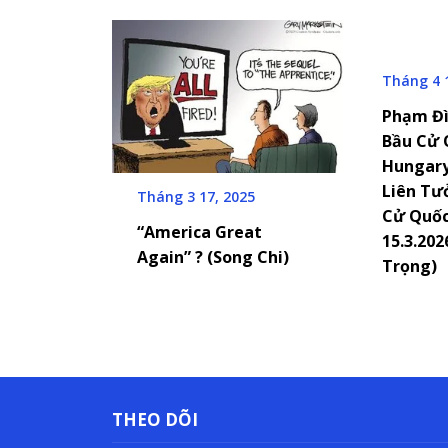
Tháng 4 
Phạm Đì
Bầu Cử 
Hungary 
Liên Tư
Tháng 3 17, 2025
Cử Quốc
“America Great
15.3.20
Again” ? (Song Chi)
Trọng)
THEO DÕI