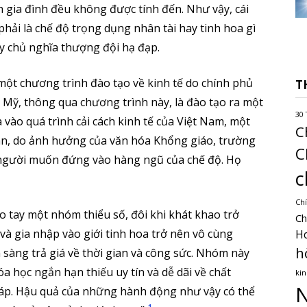
 gia đình đều không được tính đến. Như vậy, cái
ải là chế độ trọng dụng nhân tài hay tinh hoa gì
ay chủ nghĩa thượng đội hạ đạp.
một chương trình đào tạo về kinh tế do chính phủ
T
a Mỹ, thông qua chương trình này, là đào tạo ra một
30 
 vào quá trình cải cách kinh tế của Việt Nam, một
C
ian, do ảnh hưởng của văn hóa Khổng giáo, trường
C
 người muốn đứng vào hàng ngũ của chế độ. Họ
c
Chí
o tay một nhóm thiểu số, đôi khi khát khao trở
Ch
à gia nhập vào giới tinh hoa trở nên vô cùng
H
h
sàng trả giá về thời gian và công sức. Nhóm này
 học ngắn hạn thiếu uy tín và dễ dãi về chất
kin
N
háp. Hậu quả của những hành động như vậy có thể