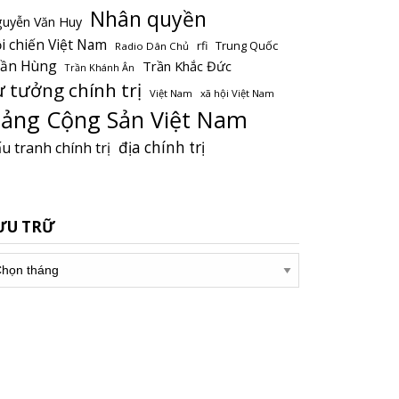
Nhân quyền
uyễn Văn Huy
i chiến Việt Nam
Trung Quốc
rfi
Radio Dân Chủ
rần Hùng
Trần Khắc Đức
Trần Khánh Ân
ư tưởng chính trị
Việt Nam
xã hội Việt Nam
ảng Cộng Sản Việt Nam
địa chính trị
u tranh chính trị
ƯU TRỮ
u
ữ