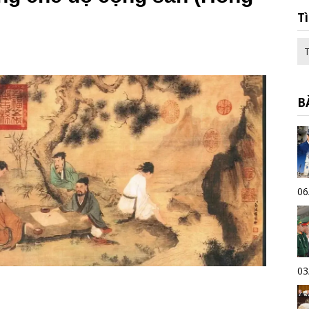
T
B
06
03