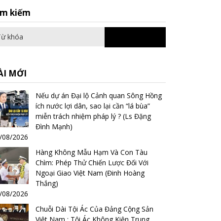
Search
ìm kiếm
for:
ÀI MỚI
Nếu dự án Đại lộ Cảnh quan Sông Hồng
ích nước lợi dân, sao lại cần “lá bùa”
miễn trách nhiệm pháp lý ? (Ls Đặng
Đình Mạnh)
/08/2026
Hàng Không Mẫu Hạm Và Con Tàu
Chìm: Phép Thử Chiến Lược Đối Với
Ngoại Giao Việt Nam (Đinh Hoàng
Thắng)
/08/2026
Chuỗi Dài Tội Ác Của Đảng Cộng Sản
Việt Nam : Tội Ác Không Kiện Trung