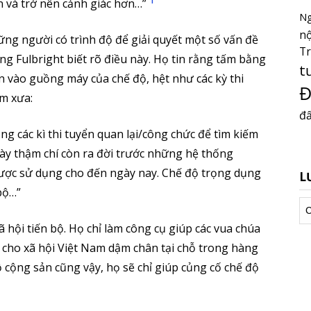
1
n và trở nên cảnh giác hơn…”
Ng
nộ
ững người có trình độ để giải quyết một số vấn đề
T
ng Fulbright biết rõ điều này. Họ tin rằng tấm bằng
t
n vào guồng máy của chế độ, hệt như các kỳ thi
Đ
am xưa:
đấ
ng các kì thi tuyển quan lại/công chức để tìm kiếm
này thậm chí còn ra đời trước những hệ thống
ược sử dụng cho đến ngày nay. Chế độ trọng dụng
L
 bộ…”
Lư
tr
ã hội tiến bộ. Họ chỉ làm công cụ giúp các vua chúa
cho xã hội Việt Nam dậm chân tại chỗ trong hàng
 cộng sản cũng vậy, họ sẽ chỉ giúp củng cố chế độ