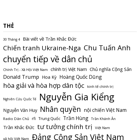
THẺ
Bài viết về Trần Khắc Đức
30 Tháng 4
Chu Tuấn Anh
Chiến tranh Ukraine-Nga
chuyển tiếp về dân chủ
Chủ nghĩa Cộng Sản
chính trị Việt Nam
Chính Trị - Xã Hội Việt Nam
Donald Trump
Hoàng Quốc Dũng
Hoa Kỳ
hòa giải và hòa hợp dân tộc
kinh tế chính trị
Nguyễn Gia Kiểng
Nghiên Cứu Quốc Tế
Nhân quyền
nội chiến Việt Nam
Nguyễn Văn Huy
Trần Hùng
Trung Quốc
rfi
Radio Dân Chủ
Trần Khánh Ân
tư tưởng chính trị
Trần Khắc Đức
Việt Nam
Đảng Cộng Sản Việt Nam
xã hội Việt Nam