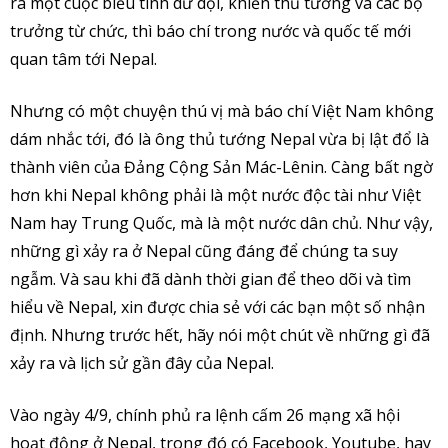
ra một cuộc biểu tình dữ dội, khiến thủ tướng và các bộ
trưởng từ chức, thì báo chí trong nước và quốc tế mới
quan tâm tới Nepal.
Nhưng có một chuyện thú vị mà báo chí Việt Nam không
dám nhắc tới, đó là ông thủ tướng Nepal vừa bị lật đổ là
thành viên của Đảng Cộng Sản Mác-Lênin. Càng bất ngờ
hơn khi Nepal không phải là một nước độc tài như Việt
Nam hay Trung Quốc, mà là một nước dân chủ. Như vậy,
những gì xảy ra ở Nepal cũng đáng để chúng ta suy
ngẫm. Và sau khi đã dành thời gian để theo dõi và tìm
hiểu về Nepal, xin được chia sẻ với các bạn một số nhận
định. Nhưng trước hết, hãy nói một chút về những gì đã
xảy ra và lịch sử gần đây của Nepal.
Vào ngày 4/9, chính phủ ra lệnh cấm 26 mạng xã hội
hoạt động ở Nepal, trong đó có Facebook, Youtube, hay