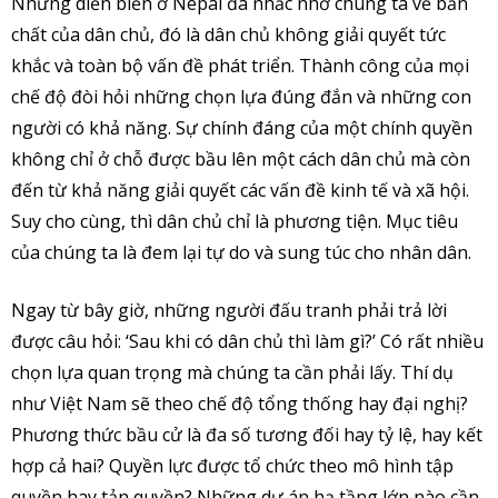
Những diễn biến ở Nepal đã nhắc nhở chúng ta về bản
chất của dân chủ, đó là dân chủ không giải quyết tức
khắc và toàn bộ vấn đề phát triển. Thành công của mọi
chế độ đòi hỏi những chọn lựa đúng đắn và những con
người có khả năng. Sự chính đáng của một chính quyền
không chỉ ở chỗ được bầu lên một cách dân chủ mà còn
đến từ khả năng giải quyết các vấn đề kinh tế và xã hội.
Suy cho cùng, thì dân chủ chỉ là phương tiện. Mục tiêu
của chúng ta là đem lại tự do và sung túc cho nhân dân.
Ngay từ bây giờ, những người đấu tranh phải trả lời
được câu hỏi: ‘Sau khi có dân chủ thì làm gì?’ Có rất nhiều
chọn lựa quan trọng mà chúng ta cần phải lấy. Thí dụ
như Việt Nam sẽ theo chế độ tổng thống hay đại nghị?
Phương thức bầu cử là đa số tương đối hay tỷ lệ, hay kết
hợp cả hai? Quyền lực được tổ chức theo mô hình tập
quyền hay tản quyền? Những dự án hạ tầng lớn nào cần