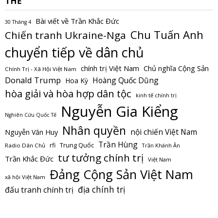
THẺ
Bài viết về Trần Khắc Đức
30 Tháng 4
Chu Tuấn Anh
Chiến tranh Ukraine-Nga
chuyển tiếp về dân chủ
Chủ nghĩa Cộng Sản
chính trị Việt Nam
Chính Trị - Xã Hội Việt Nam
Donald Trump
Hoàng Quốc Dũng
Hoa Kỳ
hòa giải và hòa hợp dân tộc
kinh tế chính trị
Nguyễn Gia Kiểng
Nghiên Cứu Quốc Tế
Nhân quyền
nội chiến Việt Nam
Nguyễn Văn Huy
Trần Hùng
Trung Quốc
rfi
Radio Dân Chủ
Trần Khánh Ân
tư tưởng chính trị
Trần Khắc Đức
Việt Nam
Đảng Cộng Sản Việt Nam
xã hội Việt Nam
địa chính trị
đấu tranh chính trị