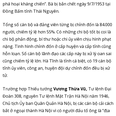
phá hoại kháng chiến”. Bà bị bắn chết ngày 9/7/1953 tại
Đồng Bấm tỉnh Thái Nguyên.
Tổng số cán bộ và đảng viên từng bị chỉnh đốn là 84.000
người, chiếm tỷ lệ hơn 55%. Có những chi bộ tốt bị coi là
chi bộ phản động, bí thư hoặc chi ủy viên chịu hình phạt
nặng. Tình hình chỉnh đốn ở cấp huyện và cấp tỉnh cũng
hỗn loạn. Số cán bộ lãnh đạo các cấp này bị xử lý oan sai
cũng chiếm tỷ lệ lớn. Hà Tĩnh là tỉnh cá biệt, có 19 cán bộ
tỉnh ủy viên, công an, huyện đội dự chỉnh đốn đều bị xử
tử.
Trường hợp Thiếu tướng
Vương Thừa Vũ,
Tư lệnh Đại
Đoàn 308, nguyên Tư lệnh Mặt Trận Hà Nội năm 1946,
Chủ tịch Ủy ban Quân Quản Hà Nội, bị các cán bộ cải cách
bắt ở ngoại thành Hà Nội vì có người đấu tố ông là “địa