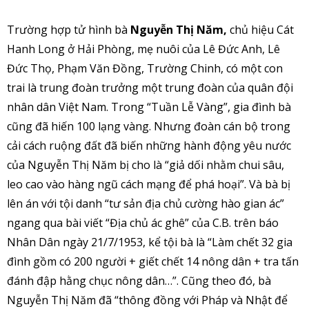
Trường hợp tử hình bà
Nguyễn Thị Năm,
chủ hiệu Cát
Hanh Long ở Hải Phòng, mẹ nuôi của Lê Đức Anh, Lê
Đức Thọ, Phạm Văn Đồng, Trường Chinh, có một con
trai là trung đoàn trưởng một trung đoàn của quân đội
nhân dân Việt Nam. Trong “Tuần Lễ Vàng”, gia đình bà
cũng đã hiến 100 lạng vàng. Nhưng đoàn cán bộ trong
cải cách ruộng đất đã biến những hành động yêu nước
của Nguyễn Thị Năm bị cho là “giả dối nhằm chui sâu,
leo cao vào hàng ngũ cách mạng để phá hoại”. Và bà bị
lên án với tội danh “tư sản địa chủ cường hào gian ác”
ngang qua bài viết “Địa chủ ác ghê” của C.B. trên báo
Nhân Dân ngày 21/7/1953, kể tội bà là “Làm chết 32 gia
đình gồm có 200 người + giết chết 14 nông dân + tra tấn
đánh đập hằng chục nông dân…”. Cũng theo đó, bà
Nguyễn Thị Năm đã “thông đồng với Pháp và Nhật để