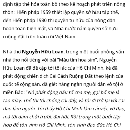
định tập thể hóa toàn bộ theo kế hoạch phát triển nông
thôn : Hiến pháp 1959 thiết lập quyền sở hữu tập thể,
đến Hiến pháp 1980 thì quyền tư hữu của nông dân
hoàn toàn biến mất, và Nhà nước nắm quyền sở hữu
ruộng đất trên toàn cõi Việt Nam.
Nhà thơ
Nguyễn Hữu Loan
, trong một buổi phỏng vấn
nhà thơ nổi tiếng với bài “Màu tím hoa sim”, Nguyễn
Hữu Loan đã đề cập tới tội ác của Hồ Chí Minh, kẻ đã
phát động chiến dịch Cải Cách Ruộng Đất theo lệnh của
quốc tế cộng sản, đã giết hằng ngàn người dân vô tội ở
miền Bắc : “
Nó phát động đấu tố cha mẹ, gọi bố mẹ là
tao mầy. Thế thì tôi chống cái đấy, và tôi đi trở lại với cái
đạo làm người. Tôi thấy Hồ Chi Minh làm cái việc vô đạo,
mà tôi dám chửi trước đại hội. Rồi trong một buổi tập
họp để tôn vinh Hồ Chí Minh, tôn vinh đạo đức Hồ Chí