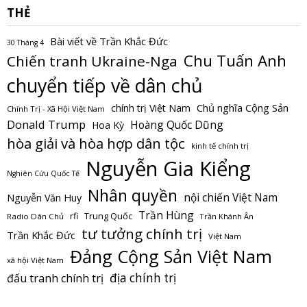
THẺ
Bài viết về Trần Khắc Đức
30 Tháng 4
Chu Tuấn Anh
Chiến tranh Ukraine-Nga
chuyển tiếp về dân chủ
Chủ nghĩa Cộng Sản
chính trị Việt Nam
Chính Trị - Xã Hội Việt Nam
Donald Trump
Hoàng Quốc Dũng
Hoa Kỳ
hòa giải và hòa hợp dân tộc
kinh tế chính trị
Nguyễn Gia Kiểng
Nghiên Cứu Quốc Tế
Nhân quyền
nội chiến Việt Nam
Nguyễn Văn Huy
Trần Hùng
Trung Quốc
rfi
Radio Dân Chủ
Trần Khánh Ân
tư tưởng chính trị
Trần Khắc Đức
Việt Nam
Đảng Cộng Sản Việt Nam
xã hội Việt Nam
địa chính trị
đấu tranh chính trị