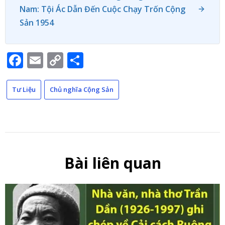
Nam: Tội Ác Dẫn Đến Cuộc Chạy Trốn Cộng
Sản 1954
Facebook
Email
Copy
Share
Link
Tư Liệu
Chủ nghĩa Cộng Sản
Bài liên quan