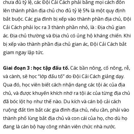
chưa đủ tỷ lệ, các Đội Cải Cách phải bằng mọi cách đôn
lên thành phần địa chủ cho đủ tỷ lệ 5% là một quy định
bắt buộc. Các gia đình bị xếp vào thành phần địa chủ, Đội
Cải Cách phải lọc ra 3 thành phần nhỏ, là : Địa chủ gian
ác. Địa chủ thường và Địa chủ có ủng hộ kháng chiến. Khi
bị xếp vào thành phần địa chủ gian ác, Đội Cải Cách bắt
giam ngay lập tức.
Giai đoạn 3 : học tập đấu tố.
Các bần nông, cố nông, rễ,
và cành, sẽ học “lớp đấu tố” do Đội Cải Cách giảng dạy.
Qua đó, học viên biết cách nhận dạng các tội ác của địa
chủ, và được khuyến khích nhớ ra tội ác của từng địa chủ
đã bóc lột họ như thế nào. Du kích và cán bộ cải cách
ruộng đất tìm bắt các gia đình địa chủ, nếu cần, phải vào
thành phố lùng bắt địa chủ và con cái của họ, cho dù họ
đang là cán bộ hay công nhân viên chức nhà nước.