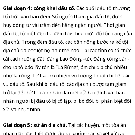
Giai đoạn 4 : công khai đấu tố.
Các buổi đấu tố thường
tổ chức vào ban đêm. Số người tham gia đấu tố, được
huy động từ vài trăm đến hằng ngàn người. Thời gian
đấu tố, từ một đến ba đêm tùy theo mức độ tội trạng của
địa chủ. Trong đêm đấu tố, các bần nông bước ra kể tội
địa chủ đã bóc lột họ như thế nào. Tại các tỉnh có tổ chức
cải cách ruộng đất, đảng Lao Động -tức Đảng cộng sản-
cho ra tờ báo lấy tên là “Lá Rừng”, ám chỉ địa chủ nhiều
như lá rừng. Tờ báo có nhiệm vụ tường thuật chi tiết các
vụ đấu tố. Sau khi bị đấu tố, các địa chủ được tạm giam
trở lại để chờ tòa án nhân dân xét xử. Gia đình và thân
nhân người bị đấu tố bị cô lập, bị bỏ đói, bị phân biệt đối
xử, và nhục hình.
Giai đoạn 5 : xử án địa chủ.
Tại các huyện, một tòa án
nhân dân đặc biệt được lập ra, xuống các xã xét xử các