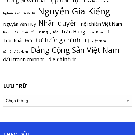
hòa giải và hòa hợp dân tộc
kinh tế chính trị
Nguyễn Gia Kiểng
Nghiên Cứu Quốc Tế
Nhân quyền
nội chiến Việt Nam
Nguyễn Văn Huy
Trần Hùng
Trung Quốc
rfi
Radio Dân Chủ
Trần Khánh Ân
tư tưởng chính trị
Trần Khắc Đức
Việt Nam
Đảng Cộng Sản Việt Nam
xã hội Việt Nam
địa chính trị
đấu tranh chính trị
LƯU TRỮ
Lưu
trữ
THEO DÕI