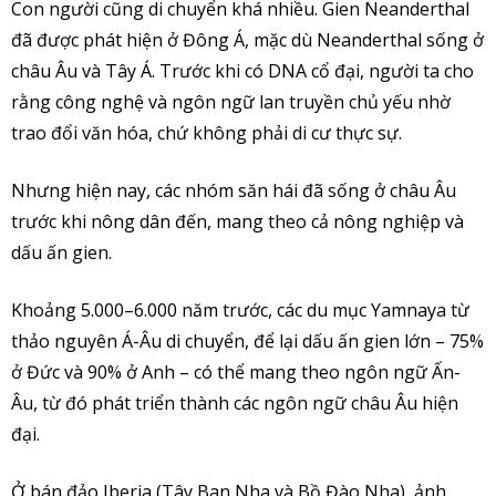
Con người cũng di chuyển khá nhiều. Gien Neanderthal
đã được phát hiện ở Đông Á, mặc dù Neanderthal sống ở
châu Âu và Tây Á. Trước khi có DNA cổ đại, người ta cho
rằng công nghệ và ngôn ngữ lan truyền chủ yếu nhờ
trao đổi văn hóa, chứ không phải di cư thực sự.
Nhưng hiện nay, các nhóm săn hái đã sống ở châu Âu
trước khi nông dân đến, mang theo cả nông nghiệp và
dấu ấn gien.
Khoảng 5.000–6.000 năm trước, các du mục Yamnaya từ
thảo nguyên Á-Âu di chuyển, để lại dấu ấn gien lớn – 75%
ở Đức và 90% ở Anh – có thể mang theo ngôn ngữ Ấn-
Âu, từ đó phát triển thành các ngôn ngữ châu Âu hiện
đại.
Ở bán đảo Iberia (Tây Ban Nha và Bồ Đào Nha), ảnh