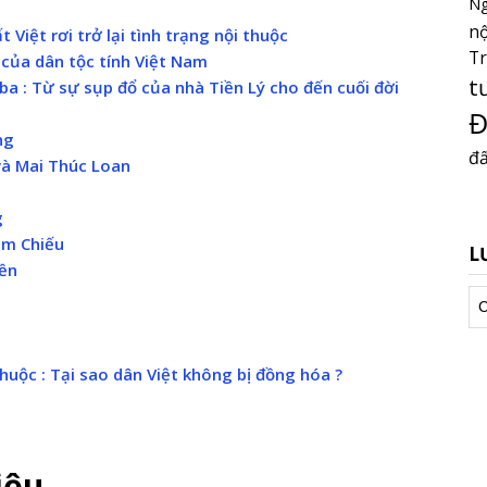
Ng
nộ
 Việt rơi trở lại tình trạng nội thuộc
T
 của dân tộc tính Việt Nam
t
ba : Từ sự sụp đổ của nhà Tiền Lý cho đến cuối đời
Đ
ng
đấ
 và Mai Thúc Loan
g
am Chiếu
L
yền
Lư
tr
huộc : Tại sao dân Việt không bị đồng hóa ?
iệu