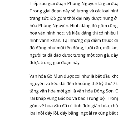
Tiếp sau giai đoạn Phùng Nguyên là giai đo
Trong giai đoạn này số lượng và các loại hình
trang sức. Đồ gốm thời đại này được nung ở
hóa Phùng Nguyên. Hình dáng đồ gốm cũng c
hoa văn hình học ; về kiểu dáng thì có nhiều l
hình vành khăn. Tại những địa điềm thuộc d
đồ đồng như mũi tên đồng, lưỡi câu, mũi lao,
người ta đã đào được tượng một con gà, đây 
được trong giai đoạn này.
Văn hóa Gò Mun được coi như là bắt đầu kho
nguyên và kéo dài đến khoảng thế kỷ thứ 7 
tầng văn hóa mới gọi là văn hóa Đông Sơn. C
rãi khắp vùng Bắc bộ và bắc Trung bộ. Tron
gốm về hoa văn đã có tính đơn giản hóa, chủ
loại nồi đáy lồi, đáy bằng, ngoài ra cũng bắt