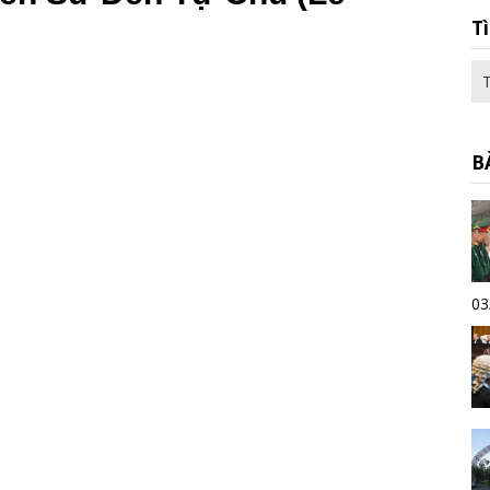
T
B
03