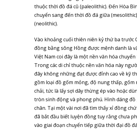
thuộc thời đồ đá cũ (paleolithic). Đến Hòa Bì
chuyển sang đến thời đồ đá giữa (mesolithic)
(neolithic).
Vào khoảng cuối thiên niên kỷ thứ ba trước 
đồng bằng sông Hồng được mệnh danh là vă
Việt Nam coi đây là một nền văn hóa chuyển t
Trong các di chỉ thuộc nền văn hóa này ngườ
đây không những đạt được đỉnh cao về kỹ t
gồm loại đồ gốm mỏng, độ nung thấp, gốm m
chải, tức là lấy sợi dây thừng ép vào hoặc 
tròn sinh động và phong phú. Hình dáng đồ gố
chân. Tại một vài nơi đã tìm thấy xỉ đồng ch
đã bắt đầu biết luyện đồng tuy rằng chưa p
vào giai đoạn chuyển tiếp giữa thời đại đồ đ