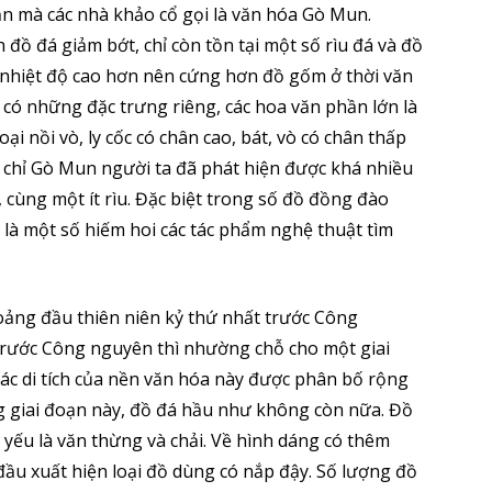
ạn mà các nhà khảo cổ gọi là văn hóa Gò Mun.
 đồ đá giảm bớt, chỉ còn tồn tại một số rìu đá và đồ
 nhiệt độ cao hơn nên cứng hơn đồ gốm ở thời văn
ó những đặc trưng riêng, các hoa văn phần lớn là
oại nồi vò, ly cốc có chân cao, bát, vò có chân thấp
i chỉ Gò Mun người ta đã phát hiện được khá nhiều
 cùng một ít rìu. Đặc biệt trong số đồ đồng đào
là một số hiếm hoi các tác phẩm nghệ thuật tìm
ảng đầu thiên niên kỷ thứ nhất trước Công
trước Công nguyên thì nhường chỗ cho một giai
ác di tích của nền văn hóa này được phân bố rộng
g giai đoạn này, đồ đá hầu như không còn nữa. Đồ
 yếu là văn thừng và chải. Về hình dáng có thêm
 đầu xuất hiện loại đồ dùng có nắp đậy. Số lượng đồ