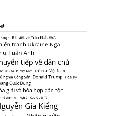
HẺ
Bài viết về Trần Khắc Đức
Tháng 4
hiến tranh Ukraine-Nga
hu Tuấn Anh
huyển tiếp về dân chủ
chính trị Việt Nam
nh Trị - Xã Hội Việt Nam
Donald Trump
ủ nghĩa Cộng Sản
Hoa Kỳ
oàng Quốc Dũng
òa giải và hòa hợp dân tộc
h tế chính trị
Nghiên Cứu Quốc Tế
guyễn Gia Kiểng
Nhân quyền