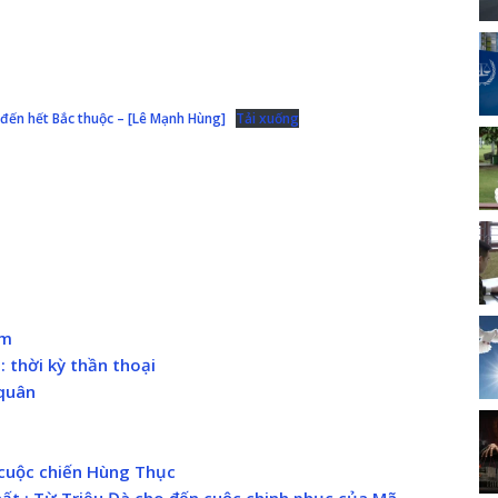
 đến hết Bắc thuộc – [Lê Mạnh Hùng]
Tải xuống
am
 thời kỳ thần thoại
quân
cuộc chiến Hùng Thục
hất : Từ Triệu Đà cho đến cuộc chinh phục của Mã