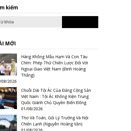
Search
ìm kiếm
for:
ÀI MỚI
Hàng Không Mẫu Hạm Và Con Tàu
Chìm: Phép Thử Chiến Lược Đối Với
Ngoại Giao Việt Nam (Đinh Hoàng
Thắng)
/08/2026
Chuỗi Dài Tội Ác Của Đảng Cộng Sản
Việt Nam : Tội Ác Không Kiện Trung
Quốc Giành Chủ Quyền Biển Đông
01/08/2026
Thơ Và Toán, Gỏi Lý Trưởng Và Nội
Chiến Lạnh (Nguyễn Hoàng Văn)
01/08/2026