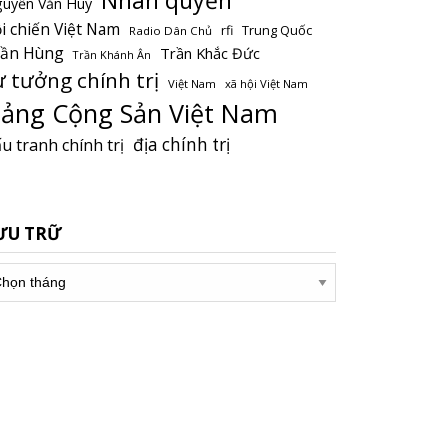
uyễn Văn Huy
i chiến Việt Nam
Trung Quốc
rfi
Radio Dân Chủ
rần Hùng
Trần Khắc Đức
Trần Khánh Ân
ư tưởng chính trị
Việt Nam
xã hội Việt Nam
ảng Cộng Sản Việt Nam
địa chính trị
u tranh chính trị
ƯU TRỮ
u
ữ