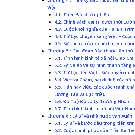
Viện
4.1. Triệu Ðà khởi nghiệp
4.2. Chính sách cai trị dưới thời Lưỡ
4.3. Cuộc khởi nghĩa của Hai Bà Trư
4.4. Từ Lạc chuyển sang Việt – Cuộc
4.5. Sự tan rã của xã hội Lạc và mầm
Chương 5 : Giai đoạn Bắc thuộc lần thứ 
5.1. Tình hình kinh tế xã hội Giao Ch
5.2. Sỹ Nhiếp và sự hình thành tầng 
5.3. Từ Lạc đến Việt : Sự chuyển mìn
5.4. Việt và Chàm, hai di duệ của xã 
5.5. Hán hay Việt, các cuộc tranh ch
Lưỡng Tấn và Lục triều
5.6. Đỗ Tuệ Độ và Lý Trường Nhân
5.7. Tình hình kinh tế xã hội Việt N
Chương 6 : Lý Bí và nhà nước Vạn Xuân
6.1. Lý Bí và bước đầu trong tiến trì
6.2. Cuộc chinh phục của Trần Bá Ti