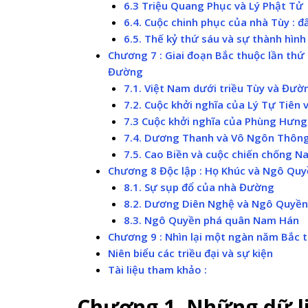
6.3 Triệu Quang Phục và Lý Phật Tử
6.4. Cuộc chinh phục của nhà Tùy : đất
6.5. Thế kỷ thứ sáu và sự thành hình
Chương 7 : Giai đoạn Bắc thuộc lần thứ 
Đường
7.1. Việt Nam dưới triều Tùy và Đườ
7.2. Cuộc khởi nghĩa của Lý Tự Tiên
7.3 Cuộc khởi nghĩa của Phùng Hưng
7.4. Dương Thanh và Vô Ngôn Thôn
7.5. Cao Biền và cuộc chiến chống N
Chương 8 Độc lập : Họ Khúc và Ngô Qu
8.1. Sự sụp đổ của nhà Đường
8.2. Dương Diên Nghệ và Ngô Quyền
8.3. Ngô Quyền phá quân Nam Hán
Chương 9 : Nhìn lại một ngàn năm Bắc t
Niên biểu các triều đại và sự kiện
Tài liệu tham khảo :
Chương 1. Những dữ l