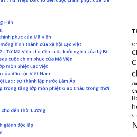
ng Hán
ng
T
 chinh phục của Mã Viện
 mống hình thành của xã hội Lạc Việt
30 
C
2 : Từ Mã Viện cho đến cuộc khởi nghĩa của Lý Bí
ỉ sau cuộc chinh phục của Mã Viện
C
lớp môn phiệt Lạc Việt
c
h của dân tộc Việt Nam
hội Lạc : sự thành lập nước Lâm Ấp
Chí
ấp trong tầng lớp môn phiệt Giao Châu trong thời
Ch
H
h
am cho đến thời Lương
kin
N
nh giành độc lập
ên