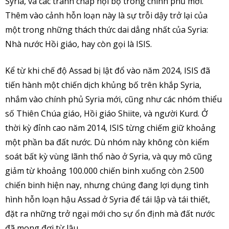
Syria, và các tranh chấp nội bộ trong chính phủ mới.
Thêm vào cảnh hỗn loạn này là sự trỗi dậy trở lại của
một trong những thách thức dai dẳng nhất của Syria:
Nhà nước Hồi giáo, hay còn gọi là ISIS.
Kể từ khi chế độ Assad bị lật đổ vào năm 2024, ISIS đã
tiến hành một chiến dịch khủng bố trên khắp Syria,
nhắm vào chính phủ Syria mới, cũng như các nhóm thiểu
số Thiên Chúa giáo, Hồi giáo Shiite, và người Kurd. Ở
thời kỳ đỉnh cao năm 2014, ISIS từng chiếm giữ khoảng
một phần ba đất nước. Dù nhóm này không còn kiểm
soát bất kỳ vùng lãnh thổ nào ở Syria, và quy mô cũng
giảm từ khoảng 100.000 chiến binh xuống còn 2.500
chiến binh hiện nay, nhưng chúng đang lợi dụng tình
hình hỗn loạn hậu Assad ở Syria để tái lập và tái thiết,
đặt ra những trở ngại mới cho sự ổn định mà đất nước
đã mong đợi từ lâu.