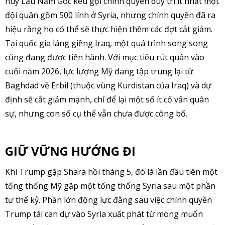
huy Lầu Năm Góc kêu gọi chính quyền duy trì ít nhất một
đội quân gồm 500 lính ở Syria, nhưng chính quyền đã ra
hiệu rằng họ có thể sẽ thực hiện thêm các đợt cắt giảm.
Tại quốc gia láng giềng Iraq, một quá trình song song
cũng đang được tiến hành. Với mục tiêu rút quân vào
cuối năm 2026, lực lượng Mỹ đang tập trung lại từ
Baghdad về Erbil (thuộc vùng Kurdistan của Iraq) và dự
định sẽ cắt giảm mạnh, chỉ để lại một số ít cố vấn quân
sự, nhưng con số cụ thể vẫn chưa được công bố.
GIỮ VỮNG HƯỚNG ĐI
Khi Trump gặp Shara hồi tháng 5, đó là lần đầu tiên một
tổng thống Mỹ gặp một tổng thống Syria sau một phần
tư thế kỷ. Phần lớn động lực đằng sau việc chính quyền
Trump tái can dự vào Syria xuất phát từ mong muốn