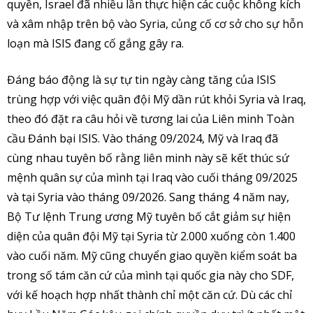
quyền, Israel đã nhiều lần thực hiện các cuộc không kích
và xâm nhập trên bộ vào Syria, củng cố cơ sở cho sự hỗn
loạn mà ISIS đang cố gắng gây ra.
Đáng báo động là sự tự tin ngày càng tăng của ISIS
trùng hợp với việc quân đội Mỹ dần rút khỏi Syria và Iraq,
theo đó đặt ra câu hỏi về tương lai của Liên minh Toàn
cầu Đánh bại ISIS. Vào tháng 09/2024, Mỹ và Iraq đã
cùng nhau tuyên bố rằng liên minh này sẽ kết thúc sứ
mệnh quân sự của mình tại Iraq vào cuối tháng 09/2025
và tại Syria vào tháng 09/2026. Sang tháng 4 năm nay,
Bộ Tư lệnh Trung ương Mỹ tuyên bố cắt giảm sự hiện
diện của quân đội Mỹ tại Syria từ 2.000 xuống còn 1.400
vào cuối năm. Mỹ cũng chuyển giao quyền kiểm soát ba
trong số tám căn cứ của mình tại quốc gia này cho SDF,
với kế hoạch hợp nhất thành chỉ một căn cứ. Dù các chỉ