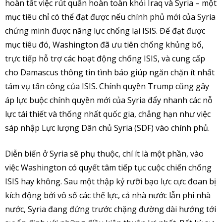
hoàn tất việc rút quân hoàn toàn khỏi Iraq và Syria – một
mục tiêu chỉ có thể đạt được nếu chính phủ mới của Syria
chứng minh được năng lực chống lại ISIS. Để đạt được
mục tiêu đó, Washington đã ưu tiên chống khủng bố,
trực tiếp hỗ trợ các hoạt động chống ISIS, và cung cấp
cho Damascus thông tin tình báo giúp ngăn chặn ít nhất
tám vụ tấn công của ISIS. Chính quyền Trump cũng gây
áp lực buộc chính quyền mới của Syria đẩy nhanh các nỗ
lực tái thiết và thống nhất quốc gia, chẳng hạn như việc
sáp nhập Lực lượng Dân chủ Syria (SDF) vào chính phủ.
Diễn biến ở Syria sẽ phụ thuộc, chí ít là một phần, vào
việc Washington có quyết tâm tiếp tục cuộc chiến chống
ISIS hay không. Sau một thập kỷ rưỡi bạo lực cực đoan bị
kích động bởi vô số các thế lực, cả nhà nước lẫn phi nhà
nước, Syria đang đứng trước chặng đường dài hướng tới