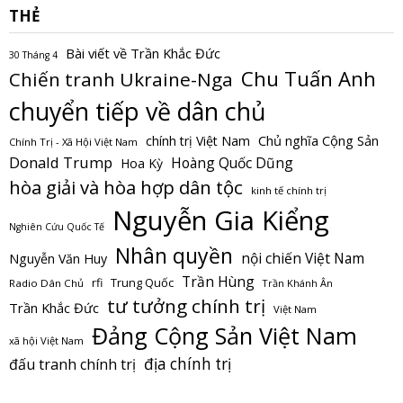
THẺ
Bài viết về Trần Khắc Đức
30 Tháng 4
Chu Tuấn Anh
Chiến tranh Ukraine-Nga
chuyển tiếp về dân chủ
Chủ nghĩa Cộng Sản
chính trị Việt Nam
Chính Trị - Xã Hội Việt Nam
Donald Trump
Hoàng Quốc Dũng
Hoa Kỳ
hòa giải và hòa hợp dân tộc
kinh tế chính trị
Nguyễn Gia Kiểng
Nghiên Cứu Quốc Tế
Nhân quyền
nội chiến Việt Nam
Nguyễn Văn Huy
Trần Hùng
Trung Quốc
rfi
Radio Dân Chủ
Trần Khánh Ân
tư tưởng chính trị
Trần Khắc Đức
Việt Nam
Đảng Cộng Sản Việt Nam
xã hội Việt Nam
địa chính trị
đấu tranh chính trị