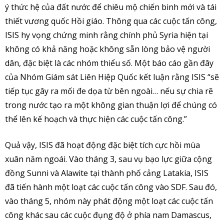
ý thức hệ của đất nước để chiêu mộ chiến binh mới và tái
thiết vương quốc Hồi giáo. Thông qua các cuộc tấn công,
ISIS hy vọng chứng minh rằng chính phủ Syria hiện tại
không có khả năng hoặc không sẵn lòng bảo vệ người
dân, đặc biệt là các nhóm thiểu số. Một báo cáo gần đây
của Nhóm Giám sát Liên Hiệp Quốc kết luận rằng ISIS “sẽ
tiếp tục gây ra mối đe dọa từ bên ngoài… nếu sự chia rẽ
trong nước tạo ra một không gian thuận lợi để chúng có
thể lên kế hoạch và thực hiện các cuộc tấn công.”
Quả vậy, ISIS đã hoạt động đặc biệt tích cực hồi mùa
xuân năm ngoái. Vào tháng 3, sau vụ bạo lực giữa cộng
đồng Sunni và Alawite tại thành phố cảng Latakia, ISIS
đã tiến hành một loạt các cuộc tấn công vào SDF. Sau đó,
vào tháng 5, nhóm này phát động một loạt các cuộc tấn
công khác sau các cuộc đụng độ ở phía nam Damascus,