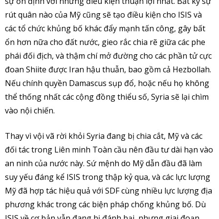
sự ổn định với những điều kiện thuận lợi nhất. Bất kỳ sự
rút quân nào của Mỹ cũng sẽ tạo điều kiện cho ISIS và
các tổ chức khủng bố khác đẩy mạnh tấn công, gây bất
ổn hơn nữa cho đất nước, gieo rắc chia rẽ giữa các phe
phái đối địch, và thậm chí mở đường cho các phần tử cực
đoan Shiite được Iran hậu thuẫn, bao gồm cả Hezbollah.
Nếu chính quyền Damascus sụp đổ, hoặc nếu họ không
thể thống nhất các cộng đồng thiểu số, Syria sẽ lại chìm
vào nội chiến.
Thay vì vội vã rời khỏi Syria đang bị chia cắt, Mỹ và các
đối tác trong Liên minh Toàn cầu nên đầu tư dài hạn vào
an ninh của nước này. Sứ mệnh do Mỹ dẫn đầu đã làm
suy yếu đáng kể ISIS trong thập kỷ qua, và các lực lượng
Mỹ đã hợp tác hiệu quả với SDF cùng nhiều lực lượng địa
phương khác trong các biện pháp chống khủng bố. Dù
ISIS về cơ bản vẫn đang bị đánh bại, nhưng giai đoạn