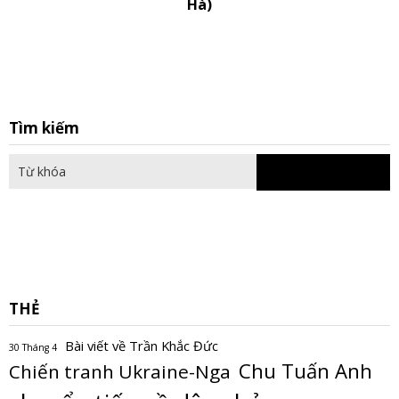
Hà)
S
Tìm kiếm
fo
THẺ
Bài viết về Trần Khắc Đức
30 Tháng 4
Chu Tuấn Anh
Chiến tranh Ukraine-Nga