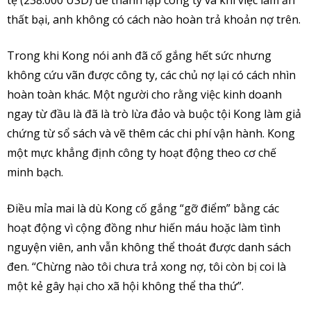
tệ (238.000 USD) để thành lập công ty và khi việc làm ăn
thất bại, anh không có cách nào hoàn trả khoản nợ trên.
Trong khi Kong nói anh đã cố gắng hết sức nhưng
không cứu vãn được công ty, các chủ nợ lại có cách nhìn
hoàn toàn khác. Một người cho rằng việc kinh doanh
ngay từ đầu là đã là trò lừa đảo và buộc tội Kong làm giả
chứng từ sổ sách và vẽ thêm các chi phí vận hành. Kong
một mực khẳng định công ty hoạt động theo cơ chế
minh bạch.
Điều mỉa mai là dù Kong cố gắng “gỡ điểm” bằng các
hoạt động vì cộng đồng như hiến máu hoặc làm tình
nguyện viên, anh vẫn không thể thoát được danh sách
đen. “Chừng nào tôi chưa trả xong nợ, tôi còn bị coi là
một kẻ gây hại cho xã hội không thể tha thứ”.