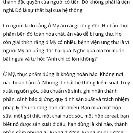
thành đặc quyền của người có tiền. Đó không phải là tiện
nghi. Đó là sự thất bại của hệ thống.
Có người lại lo rằng ở Mỹ ăn cái gì cũng độc. Họ bảo thực
phẩm bên đó toàn hóa chất, ăn vào dễ bị ung thư. Họ
còn giải thích rằng ở Mỹ có nhiều bệnh viện ung thư là vì
người Mỹ ăn uống độc hại quá. Nghe qua mà tôi muốn
bật ngửa và tự hỏi: “Anh chị có lộn không?”
Ở Mỹ, thực phẩm đúng là không hoàn hảo. Không nơi
nào hoàn hảo cả. Nhưng ít nhất hệ thống kiểm soát, truy
xuất nguồn gốc, tiêu chuẩn vệ sinh, ghi nhãn thành
phần, cảnh báo dị ứng, quy định sản xuất và trách nhiệm
pháp lý đều rõ ràng hơn rất nhiều. Bạn mua một hộp
sữa, một gói thịt, một chai nước sốt, một hộp cereal, bạn
biết nó được sản xuất ở đâu, hạn dùng là khi nào, thành
phần gồm những gì, lượng đường, lượng muối, lượng