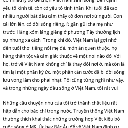
yếu tố kinh tế, còn có yếu tố tinh thần. Khi tuổi đã cao,
nhiều người bắt đầu cảm thấy cô đơn nơi xứ người. Con
cái lớn lên, có đời sống riêng, ít gần gũi cha mẹ như
trước. Hàng xóm láng giềng ở phương Tây thường lịch
sự nhưng xa cách. Trong khi đó, Việt Nam lại gợi nhớ
đến tuổi thơ, tiếng nói mẹ đẻ, món ăn quen thuộc, họ
hàng thân tộc và cảm giác thuộc về một nơi nào đó. Với
họ, trở về Việt Nam không chỉ là thay đổi nơi ở, mà còn là
tìm lại một phần ký ức, một phần căn cước đã bị đời sống
lưu vong làm cho phai nhạt. Tôi cũng từng nghĩ như vậy,
và trong những ngày đầu sống ở Việt Nam, tôi rất vui.
Những câu chuyện như của tôi trở thành chất liệu rất
hấp dẫn cho báo chí trong nước. Truyền thông Việt Nam
thường thích khai thác những trường hợp Việt kiều bỏ
cuộc sống ở Mỹ, Úc hay Bắc Âu để về Việt Nam định cư.