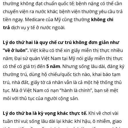
thường không đạt chuẩn quốc tế; bệnh nặng có thể cần
chuyển viện ra nước khác; bệnh viện thường yêu cầu trả
tiền ngay. Medicare của Mỹ cũng thường
không chi
trả
dịch vụ y tế ở nước ngoài.
Lý
do thứ hai là q
uy chế cư trú không đơn giản như
“về ở luôn”.
Việt kiều có thể xin giấy miễn thị thực nhiều
năm; Đại sứ quán Việt Nam tại Mỹ nói giấy miễn thị thực
có thể có giá trị đến
5 năm
. Nhưng sống lâu dài, đăng ký
thường trú, dùng hộ chiếu/quốc tịch nào, khai báo tạm
trú, nhà đất, giấy tờ cá nhân vẫn là cả một hệ thống thủ
tục. Mà ở Việt Nam có nạn “hành là chính”, bạn sẽ mệt
mỏi với thủ tục của người cộng sản.
Lý
do thứ ba là k
ỳ vọng khác thực tế.
Khi về chơi vài
tuần thì vui; sống lâu dài lại khác: khí hậu, ô nhiễm, giao