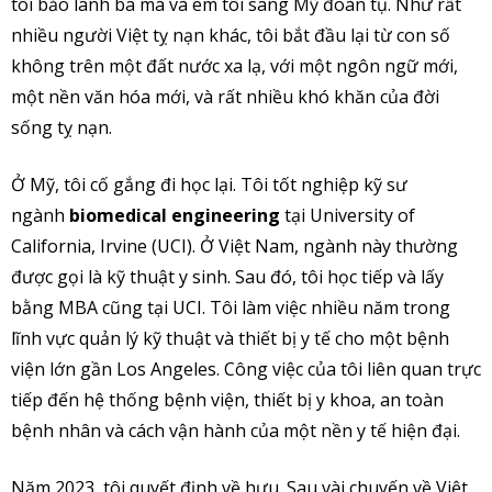
tôi bảo lãnh ba má và em tôi sang Mỹ đoàn tụ. Như rất
nhiều người Việt tỵ nạn khác, tôi bắt đầu lại từ con số
không trên một đất nước xa lạ, với một ngôn ngữ mới,
một nền văn hóa mới, và rất nhiều khó khăn của đời
sống tỵ nạn.
Ở Mỹ, tôi cố gắng đi học lại. Tôi tốt nghiệp kỹ sư
ngành
biomedical engineering
tại University of
California, Irvine (UCI). Ở Việt Nam, ngành này thường
được gọi là kỹ thuật y sinh. Sau đó, tôi học tiếp và lấy
bằng MBA cũng tại UCI. Tôi làm việc nhiều năm trong
lĩnh vực quản lý kỹ thuật và thiết bị y tế cho một bệnh
viện lớn gần Los Angeles. Công việc của tôi liên quan trực
tiếp đến hệ thống bệnh viện, thiết bị y khoa, an toàn
bệnh nhân và cách vận hành của một nền y tế hiện đại.
Năm 2023, tôi quyết định về hưu. Sau vài chuyến về Việt