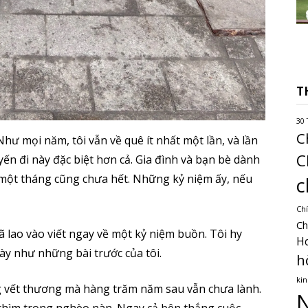
T
30 
C
hư mọi năm, tôi vẫn về quê ít nhất một lần, và lần
C
n đi này đặc biệt hơn cả. Gia đình và bạn bè dành
ả một tháng cũng chưa hết. Những kỷ niệm ấy, nếu
c
Chí
Ch
ã lao vào viết ngay về một kỷ niệm buồn. Tôi hy
H
này như những bài trước của tôi.
h
kin
g vết thương mà hàng trăm năm sau vẫn chưa lành.
N