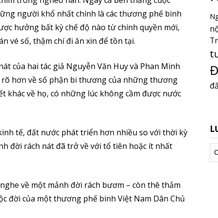
 chìm trong nghèo nàn. Ngay cả bên thắng cuộc
hững người khổ nhất chính là các thương phế binh
Ng
ợc hưởng bất kỳ chế độ nào từ chính quyền mới,
nộ
T
 vé số, thậm chí đi ăn xin để tồn tại.
t
át của hai tác giả Nguyễn Văn Huy và Phan Minh
Đ
ểu rõ hơn về số phận bi thương của những thương
đấ
iết khác về họ, có những lúc không cầm được nước
L
inh tế, đất nước phát triển hơn nhiều so với thời kỳ
h đời rách nát đã trở về với tổ tiên hoặc ít nhất
Lư
tr
n nghe về một mảnh đời rách bươm – còn thê thảm
à cuộc đời của một thương phế binh Việt Nam Dân Chủ