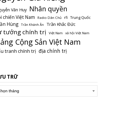
Nhân quyền
uyễn Văn Huy
i chiến Việt Nam
Trung Quốc
rfi
Radio Dân Chủ
rần Hùng
Trần Khắc Đức
Trần Khánh Ân
ư tưởng chính trị
Việt Nam
xã hội Việt Nam
ảng Cộng Sản Việt Nam
địa chính trị
u tranh chính trị
ƯU TRỮ
u
ữ