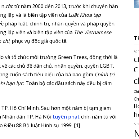
à nước từ năm 2000 đến 2013, trước khi chuyển hẳn
g lập và là biên tập viên của
Luật Khoa tạp
về pháp luật, chính trị, nhân quyền và pháp quyền.
g lập viên và biên tập viên của
The Vietnamese
T
 chí
, phục vụ độc giả quốc tế.
30 
o và tổ chức môi trường Green Trees, đồng thời là
C
ệt về các chủ đề dân chủ, nhân quyền, quyền LGBT,
C
hững cuốn sách tiêu biểu của bà bao gồm
Chính trị
c
hi bạo lực
. Toàn bộ các đầu sách này đều bị cấm
Chí
Ch
H
 TP. Hồ Chí Minh. Sau hơn một năm bị tạm giam
h
án Nhân dân TP. Hà Nội
tuyên phạt
chín năm tù với
kin
 Điều 88 Bộ luật Hình sự 1999. [1]
N