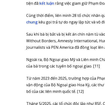
tiện đã
kết luận
rằng việc giam giữ Phạm Đoan
Cùng thời điểm, liên minh 28 tổ chức nhân q
chung
kêu gọi trả tự do ngay lập tức và vô đi
Sau khi bà bị bắt và bị kết án chín năm tù v
Without Borders, Amnesty International, Hu
Journalists và PEN America đã đồng loạt lên á
Ngoài ra, Bộ Ngoại giao Mỹ và Liên minh Ch
của bà trong các tuyên bố ngoại giao. [11]
Từ năm 2023 đến 2025, trường hợp của Phạm
vận động của Bộ Ngoại giao Hoa Kỳ, các thư 
bố của các liên minh quốc tế. [12]
Tháng 5/2025, các tổ chức độc lập như RSF, 