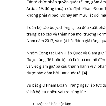
Các tổ chức nhân quyền quốc tế lớn, gồm Am
Article 19, đồng thuận xác định Phạm Đoan 
không phải vì bạo lực hay âm mưu lật đổ, mà 
Toàn bộ cáo buộc chống lại bà đều xuất phá
trạng: báo cáo về thảm họa môi trường Formo
Nam năm 2017, và một bài đánh giá tổng qua
Nhóm Công tác Liên Hiệp Quốc về Giam giữ T
được dùng để buộc tội bà là “quá mơ hồ đến 
và việc giam giữ bà cấu thành hành vi vi phạ
được bảo đảm bởi luật quốc tế. [4]
Vụ bắt giữ Phạm Đoan Trang ngay lập tức đư
vì bà hội tụ nhiều vai trò cùng lúc:
Một nhà báo độc lập;