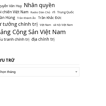
Nhân quyền
uyễn Văn Huy
i chiến Việt Nam
Trung Quốc
rfi
Radio Dân Chủ
rần Hùng
Trần Khắc Đức
Trần Khánh Ân
ư tưởng chính trị
Việt Nam
xã hội Việt Nam
ảng Cộng Sản Việt Nam
địa chính trị
u tranh chính trị
ƯU TRỮ
u
ữ