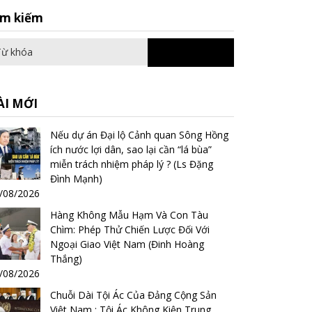
Search
ìm kiếm
for:
ÀI MỚI
Nếu dự án Đại lộ Cảnh quan Sông Hồng
ích nước lợi dân, sao lại cần “lá bùa”
miễn trách nhiệm pháp lý ? (Ls Đặng
Đình Mạnh)
/08/2026
Hàng Không Mẫu Hạm Và Con Tàu
Chìm: Phép Thử Chiến Lược Đối Với
Ngoại Giao Việt Nam (Đinh Hoàng
Thắng)
/08/2026
Chuỗi Dài Tội Ác Của Đảng Cộng Sản
Việt Nam : Tội Ác Không Kiện Trung