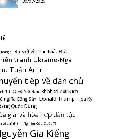
30/07/2026
HẺ
Bài viết về Trần Khắc Đức
Tháng 4
hiến tranh Ukraine-Nga
hu Tuấn Anh
huyển tiếp về dân chủ
chính trị Việt Nam
nh Trị - Xã Hội Việt Nam
Donald Trump
ủ nghĩa Cộng Sản
Hoa Kỳ
oàng Quốc Dũng
òa giải và hòa hợp dân tộc
h tế chính trị
Nghiên Cứu Quốc Tế
guyễn Gia Kiểng