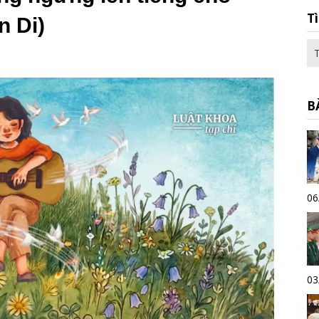
T
n Di)
B
06
03