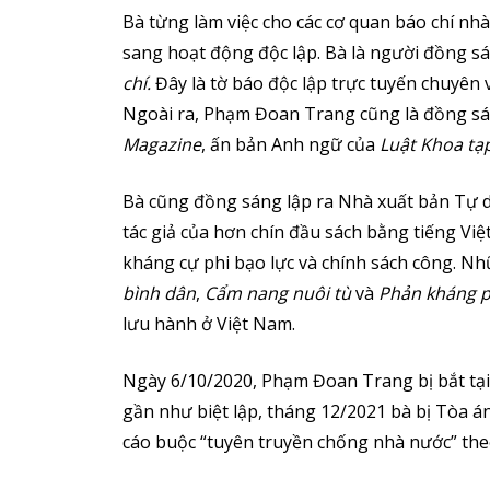
Bà từng làm việc cho các cơ quan báo chí nh
sang hoạt động độc lập. Bà là người đồng sán
chí.
Đây là tờ báo độc lập trực tuyến chuyên 
Ngoài ra, Phạm Đoan Trang cũng là đồng sán
Magazine
, ấn bản Anh ngữ của
Luật Khoa tạp
Bà cũng đồng sáng lập ra Nhà xuất bản Tự d
tác giả của hơn chín đầu sách bằng tiếng Vi
kháng cự phi bạo lực và chính sách công. N
bình dân
,
Cẩm nang nuôi tù
và
Phản kháng p
lưu hành ở Việt Nam.
Ngày 6/10/2020, Phạm Đoan Trang bị bắt tại
gần như biệt lập, tháng 12/2021 bà bị Tòa 
cáo buộc “tuyên truyền chống nhà nước” theo