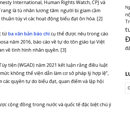
nesty International, Human Rights Watch, CPJ và
Ng
Trang là tù nhân lương tâm: người bị giam cầm
nộ
thuần túy vì các hoạt động biểu đạt ôn hòa. [2]
T
t
t từ
ba văn bản báo chí
cụ thể được nêu trong cáo
Đ
sa năm 2016, báo cáo về tự do tôn giáo tại Việt
đấ
n về tình hình nhân quyền. [3]
ùy tiện (WGAD) năm 2021 kết luận rằng điều luật
mức không thể viện dẫn làm cơ sở pháp lý hợp lệ”,
L
m các quyền tự do biểu đạt, quan điểm và lập hội
Lư
tr
ợc cộng đồng trong nước và quốc tế đặc biệt chú ý