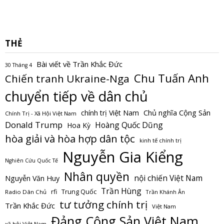
THẺ
Bài viết về Trần Khắc Đức
30 Tháng 4
Chu Tuấn Anh
Chiến tranh Ukraine-Nga
chuyển tiếp về dân chủ
Chủ nghĩa Cộng Sản
chính trị Việt Nam
Chính Trị - Xã Hội Việt Nam
Donald Trump
Hoàng Quốc Dũng
Hoa Kỳ
hòa giải và hòa hợp dân tộc
kinh tế chính trị
Nguyễn Gia Kiểng
Nghiên Cứu Quốc Tế
Nhân quyền
nội chiến Việt Nam
Nguyễn Văn Huy
Trần Hùng
Trung Quốc
rfi
Radio Dân Chủ
Trần Khánh Ân
tư tưởng chính trị
Trần Khắc Đức
Việt Nam
Đảng Cộng Sản Việt Nam
xã hội Việt Nam