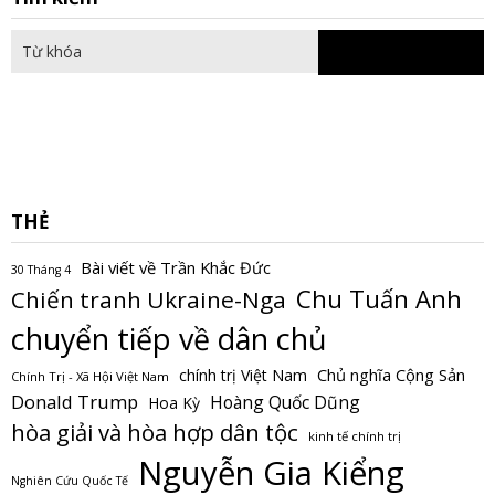
fo
THẺ
Bài viết về Trần Khắc Đức
30 Tháng 4
Chu Tuấn Anh
Chiến tranh Ukraine-Nga
chuyển tiếp về dân chủ
Chủ nghĩa Cộng Sản
chính trị Việt Nam
Chính Trị - Xã Hội Việt Nam
Donald Trump
Hoàng Quốc Dũng
Hoa Kỳ
hòa giải và hòa hợp dân tộc
kinh tế chính trị
Nguyễn Gia Kiểng
Nghiên Cứu Quốc Tế