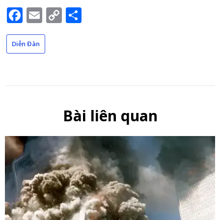
Facebook
Email
Copy
Share
Link
Diễn Đàn
Bài liên quan