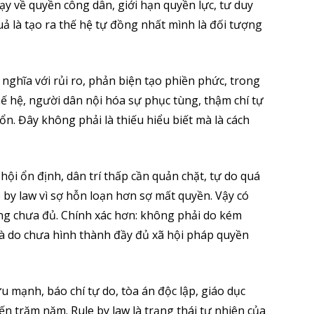
 dạy về quyền công dân, giới hạn quyền lực, tư duy
uả là tạo ra thế hệ tự đồng nhất mình là đối tượng
 nghĩa với rủi ro, phản biện tạo phiền phức, trong
hế hệ, người dân nội hóa sự phục tùng, thậm chí tự
ổn. Đây không phải là thiếu hiểu biết mà là cách
hội ổn định, dân trí thấp cần quản chặt, tự do quá
 by law vì sợ hỗn loạn hơn sợ mất quyền. Vậy có
ng chưa đủ. Chính xác hơn: không phải do kém
à do chưa hình thành đầy đủ xã hội pháp quyền
u mạnh, báo chí tự do, tòa án độc lập, giáo dục
n trăm năm. Rule by law là trạng thái tự nhiên của