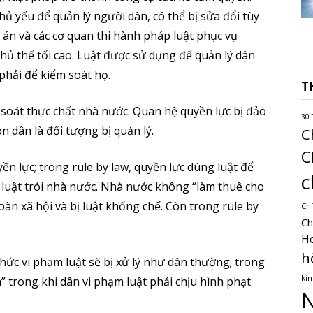
hủ yếu để quản lý người dân, có thể bị sửa đổi tùy
 án và các cơ quan thi hành pháp luật phục vụ
 chủ thể tối cao. Luật được sử dụng để quản lý dân
phải để kiểm soát họ.
T
oát thực chất nhà nước. Quan hệ quyền lực bị đảo
30 
òn dân là đối tượng bị quản lý.
C
C
uyền lực; trong rule by law, quyền lực dùng luật để
c
n, luật trói nhà nước. Nhà nước không “làm thuê cho
àn xã hội và bị luật khống chế. Còn trong rule by
Chí
Ch
H
h
chức vi phạm luật sẽ bị xử lý như dân thường; trong
kin
h” trong khi dân vi phạm luật phải chịu hình phạt
N