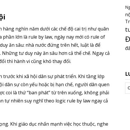
Ng
nộ
ội
T
t
 hàng nghìn năm dưới các chế độ cai trị như quân
 phần lớn là rule by law, ngày nay mới có rule of
Đ
ư duy ăn sâu: nhà nước đứng trên hết, luật là để
đấ
. Những tư duy này ăn sâu hơn cả thể chế. Ngay cả
đổi thì hành vi cũng khó thay đổi.
L
trước khi xã hội dân sự phát triển. Khi tầng lớp
 hội dân sự còn yếu hoặc bị hạn chế, người dân quen
Lư
tr
ợc coi là thứ “ban phát” từ trên xuống, không phải
 tự nhiên suy nghĩ theo logic rule by law ngay cả
ọng. Khi giáo dục nhấn mạnh việc học thuộc, nghe