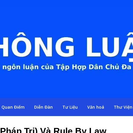
Quan Điểm
Diễn Đàn
Tư Liệu
Văn hoá
Thư Viện
(Pháp Trị) Và Rule By Law