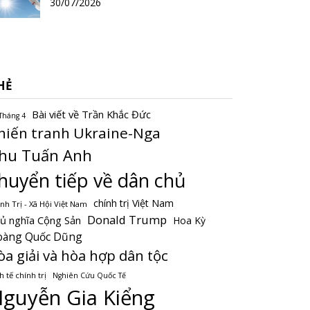
30/07/2026
HẺ
Bài viết về Trần Khắc Đức
Tháng 4
hiến tranh Ukraine-Nga
hu Tuấn Anh
huyển tiếp về dân chủ
chính trị Việt Nam
nh Trị - Xã Hội Việt Nam
Donald Trump
ủ nghĩa Cộng Sản
Hoa Kỳ
oàng Quốc Dũng
òa giải và hòa hợp dân tộc
h tế chính trị
Nghiên Cứu Quốc Tế
guyễn Gia Kiểng