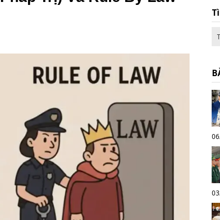
T
B
06
03