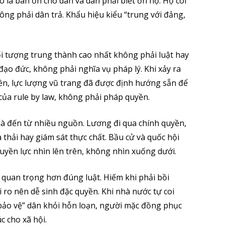
ó là ban ơn cho dân và dân phải biết ơn họ. Họ coi
ông phải dân trả. Khẩu hiệu kiểu “trung với đảng,
ối tượng trung thành cao nhất không phải luật hay
đạo đức, không phải nghĩa vụ pháp lý. Khi xảy ra
yền, lực lượng vũ trang đã được định hướng sẵn để
 của rule by law, không phải pháp quyền.
à đến từ nhiều nguồn. Lương đi qua chính quyền,
thải hay giám sát thực chất. Bầu cử và quốc hội
uyền lực nhìn lên trên, không nhìn xuống dưới.
” quan trọng hơn đúng luật. Hiếm khi phải bồi
 ro nên dễ sinh đặc quyền. Khi nhà nước tự coi
“bảo vệ” dân khỏi hỗn loạn, người mặc đồng phục
c cho xã hội.