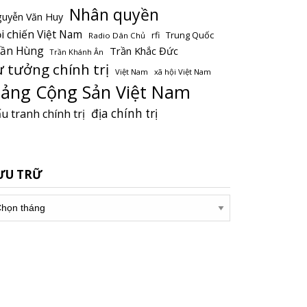
Nhân quyền
uyễn Văn Huy
i chiến Việt Nam
Trung Quốc
rfi
Radio Dân Chủ
rần Hùng
Trần Khắc Đức
Trần Khánh Ân
ư tưởng chính trị
Việt Nam
xã hội Việt Nam
ảng Cộng Sản Việt Nam
địa chính trị
u tranh chính trị
ƯU TRỮ
u
ữ