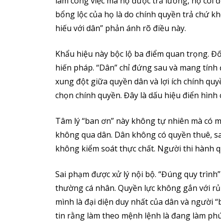
làm công việc mà họ được trả lương, họ coi đ
bổng lộc của họ là do chính quyền trả chứ kh
hiếu với dân” phản ánh rõ điều này.
Khẩu hiệu này bộc lộ ba điểm quan trọng. Đ
hiến pháp. “Dân” chỉ đứng sau và mang tính 
xung đột giữa quyền dân và lợi ích chính qu
chọn chính quyền. Đây là dấu hiệu điển hình
Tâm lý “ban ơn” này không tự nhiên mà có m
không qua dân. Dân không có quyền thuê, sa 
không kiểm soát thực chất. Người thi hành q
Sai phạm được xử lý nội bộ. “Đúng quy trình
thường cá nhân. Quyền lực không gắn với rủi
mình là đại diện duy nhất của dân và người 
tin rằng làm theo mệnh lệnh là đang làm phú