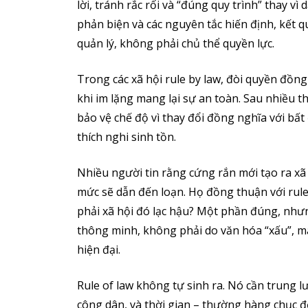
lời, tránh rắc rối và “đúng quy trình” thay vì
phản biện và các nguyên tắc hiến định, kết q
quản lý, không phải chủ thể quyền lực.
Trong các xã hội rule by law, đòi quyền đồng
khi im lặng mang lại sự an toàn. Sau nhiều t
bảo vệ chế độ vì thay đổi đồng nghĩa với bất 
thích nghi sinh tồn.
Nhiều người tin rằng cứng rắn mới tạo ra xã 
mức sẽ dẫn đến loạn. Họ đồng thuận với rule
phải xã hội đó lạc hậu? Một phần đúng, như
thông minh, không phải do văn hóa “xấu”, m
hiện đại.
Rule of law không tự sinh ra. Nó cần trung lư
công dân, và thời gian – thường hàng chục đế