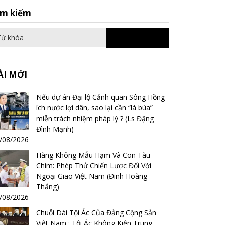
Search
ìm kiếm
for:
ÀI MỚI
Nếu dự án Đại lộ Cảnh quan Sông Hồng
ích nước lợi dân, sao lại cần “lá bùa”
miễn trách nhiệm pháp lý ? (Ls Đặng
Đình Mạnh)
/08/2026
Hàng Không Mẫu Hạm Và Con Tàu
Chìm: Phép Thử Chiến Lược Đối Với
Ngoại Giao Việt Nam (Đinh Hoàng
Thắng)
/08/2026
Chuỗi Dài Tội Ác Của Đảng Cộng Sản
Việt Nam : Tội Ác Không Kiện Trung