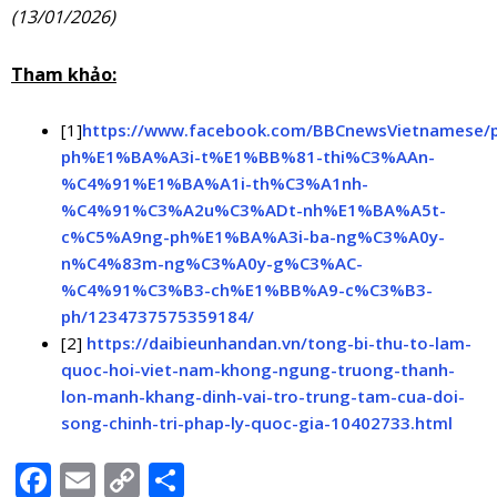
(13/01/2026)
Tham khảo:
[1]
https://www.facebook.com/BBCnewsVietnamese/
ph%E1%BA%A3i-t%E1%BB%81-thi%C3%AAn-
%C4%91%E1%BA%A1i-th%C3%A1nh-
%C4%91%C3%A2u%C3%ADt-nh%E1%BA%A5t-
c%C5%A9ng-ph%E1%BA%A3i-ba-ng%C3%A0y-
n%C4%83m-ng%C3%A0y-g%C3%AC-
%C4%91%C3%B3-ch%E1%BB%A9-c%C3%B3-
ph/1234737575359184/
[2]
https://daibieunhandan.vn/tong-bi-thu-to-lam-
quoc-hoi-viet-nam-khong-ngung-truong-thanh-
lon-manh-khang-dinh-vai-tro-trung-tam-cua-doi-
song-chinh-tri-phap-ly-quoc-gia-10402733.html
Facebook
Email
Copy
Share