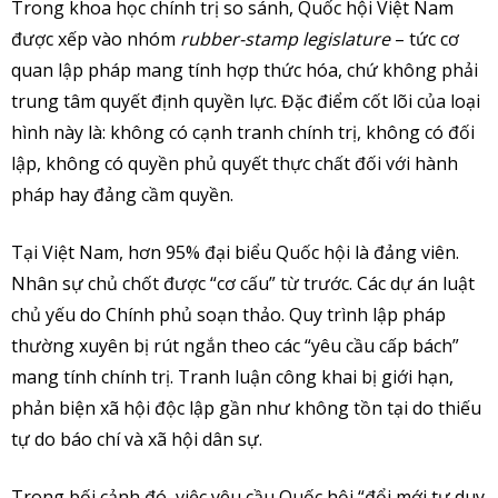
Trong khoa học chính trị so sánh, Quốc hội Việt Nam
được xếp vào nhóm
rubber-stamp legislature
– tức cơ
quan lập pháp mang tính hợp thức hóa, chứ không phải
trung tâm quyết định quyền lực. Đặc điểm cốt lõi của loại
hình này là: không có cạnh tranh chính trị, không có đối
lập, không có quyền phủ quyết thực chất đối với hành
pháp hay đảng cầm quyền.
Tại Việt Nam, hơn 95% đại biểu Quốc hội là đảng viên.
Nhân sự chủ chốt được “cơ cấu” từ trước. Các dự án luật
chủ yếu do Chính phủ soạn thảo. Quy trình lập pháp
thường xuyên bị rút ngắn theo các “yêu cầu cấp bách”
mang tính chính trị. Tranh luận công khai bị giới hạn,
phản biện xã hội độc lập gần như không tồn tại do thiếu
tự do báo chí và xã hội dân sự.
Trong bối cảnh đó, việc yêu cầu Quốc hội “đổi mới tư duy