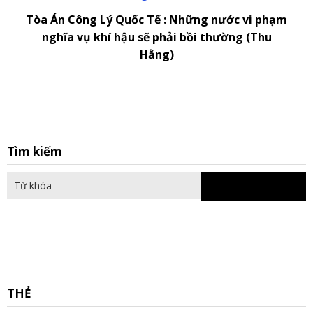
Tòa Án Công Lý Quốc Tế : Những nước vi phạm
nghĩa vụ khí hậu sẽ phải bồi thường (Thu
Hằng)
S
Tìm kiếm
fo
THẺ