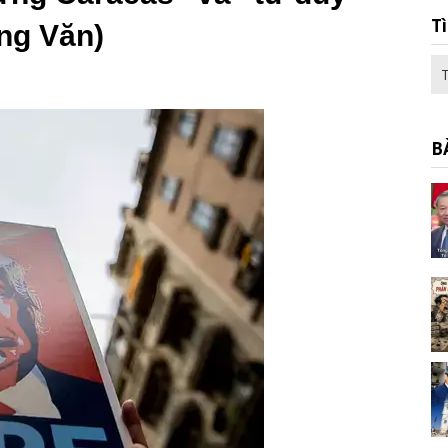
T
ng Văn)
B