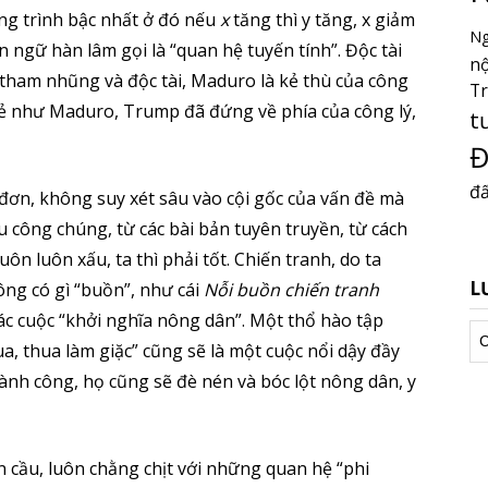
ng trình bậc nhất ở đó nếu
x
tăng thì y tăng, x giảm
Ng
ngữ hàn lâm gọi là “quan hệ tuyến tính”. Độc tài
nộ
tham nhũng và độc tài, Maduro là kẻ thù của công
T
kẻ như Maduro, Trump đã đứng về phía của công lý,
t
Đ
đấ
 đơn, không suy xét sâu vào cội gốc của vấn đề mà
 công chúng, từ các bài bản tuyên truyền, từ cách
luôn luôn xấu, ta thì phải tốt. Chiến tranh, do ta
L
ông có gì “buồn”, như cái
Nỗi buồn chiến tranh
ác cuộc “khởi nghĩa nông dân”. Một thổ hào tập
Lư
a, thua làm giặc” cũng sẽ là một cuộc nổi dậy đầy
tr
thành công, họ cũng sẽ đè nén và bóc lột nông dân, y
àn cầu, luôn chằng chịt với những quan hệ “phi