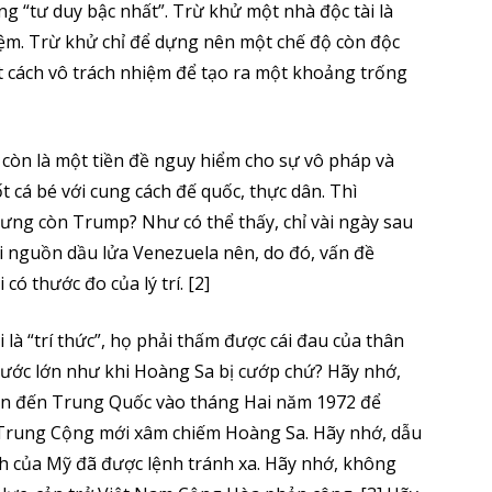
g “tư duy bậc nhất”. Trừ khử một nhà độc tài là
hiệm. Trừ khử chỉ để dựng nên một chế độ còn độc
t cách vô trách nhiệm để tạo ra một khoảng trống
còn là một tiền đề nguy hiểm cho sự vô pháp và
t cá bé với cung cách đế quốc, thực dân. Thì
ưng còn Trump? Như có thể thấy, chỉ vài ngày sau
ới nguồn dầu lửa Venezuela nên, do đó, vấn đề
có thước đo của lý trí. [2]
i là “trí thức”, họ phải thấm được cái đau của thân
ước lớn như khi Hoàng Sa bị cướp chứ? Hãy nhớ,
on đến Trung Quốc vào tháng Hai năm 1972 để
Trung Cộng mới xâm chiếm Hoàng Sa. Hãy nhớ, dẫu
h của Mỹ đã được lệnh tránh xa. Hãy nhớ, không