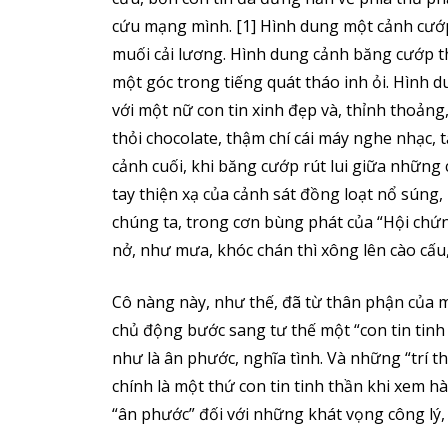
cứu mạng mình. [1] Hình dung một cảnh cướ
muối cải lương. Hình dung cảnh băng cướp t
một góc trong tiếng quát tháo inh ỏi. Hình d
với một nữ con tin xinh đẹp và, thỉnh thoản
thỏi chocolate, thậm chí cái máy nghe nhạc,
cảnh cuối, khi băng cướp rút lui giữa những
tay thiện xạ của cảnh sát đồng loạt nổ súng, 
chúng ta, trong cơn bùng phát của “Hội chứ
nở, như mưa, khóc chán thì xông lên cào cấ
Cô nàng này, như thế, đã từ thân phận của 
chủ động bước sang tư thế một “con tin tinh 
như là ân phước, nghĩa tình. Và những “trí t
chính là một thứ con tin tinh thần khi xem h
“ân phước” đối với những khát vọng công lý,