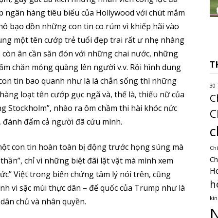
p ngân hàng tiêu biểu của Hollywood với chút mắm
hô bạo dồn những con tin co rúm vì khiếp hãi vào
ung một tên cướp trẻ tuổi đẹp trai rất ư nhẹ nhàng
g, còn ân cần săn đón với những chai nước, những
T
 tấm chăn mỏng quàng lên người v.v. Rồi hình dung
 con tin bao quanh như là lá chắn sống thì những
30 
hàng loạt tên cướp gục ngã và, thế là, thiếu nữ của
C
ng Stockholm”, nhào ra ôm chầm thi hài khóc nức
C
u, đánh đấm cả người đã cứu mình.
c
một con tin hoàn toàn bị động trước họng súng mà
Chí
Ch
thần”, chỉ vì những biệt đãi lặt vặt mà mình xem
H
hức” Việt trong biến chứng tâm lý nói trên, cũng
h
ành vi sặc mùi thực dân – đế quốc của Trump như là
kin
 dân chủ và nhân quyền.
N