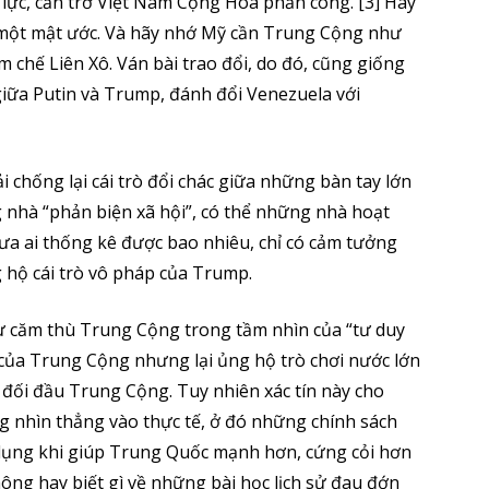
 lực, cản trở Việt Nam Cộng Hòa phản công. [3] Hãy
 một mật ước. Và hãy nhớ Mỹ cần Trung Cộng như
 chế Liên Xô. Ván bài trao đổi, do đó, cũng giống
giữa Putin và Trump, đánh đổi Venezuela với
hải chống lại cái trò đổi chác giữa những bàn tay lớn
 nhà “phản biện xã hội”, có thể những nhà hoạt
hưa ai thống kê được bao nhiêu, chỉ có cảm tưởng
g hộ cái trò vô pháp của Trump.
sự căm thù Trung Cộng trong tầm nhìn của “tư duy
 của Trung Cộng nhưng lại ủng hộ trò chơi nước lớn
đối đầu Trung Cộng. Tuy nhiên xác tín này cho
ng nhìn thẳng vào thực tế, ở đó những chính sách
dụng khi giúp Trung Quốc mạnh hơn, cứng cỏi hơn
hông hay biết gì về những bài học lịch sử đau đớn