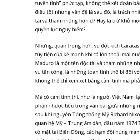
tuyến tính” phức tạp, không thể xét đoán bằn
điều tốt nhưng vấn đề là sau đó, là trách n
tài và tham nhũng hơn ư? Hay là trừ khử mộ
quyền lực nguy hiểm?
Nhưng, quan trọng hơn, vụ đột kích Caracas 
tùy tiện của kẻ mạnh khi cá lớn thoải mái nuố
Maduro là một tên độc tài và tham nhũng nh
vụ tấn công, là những toan tính thô bỉ đối v
không thể chỉ xem xét bằng cảm tính mà phải 
Mà có cảm tính thì, như là người Việt Nam, lạ
phận nhược tiểu trong ván bài giữa những n
sau khi nguyên Tổng thống Mỹ Richard Nix
quan hệ Mỹ – Trung ấm dần, đầu năm 1974 
có mặt tại Biển Đông, các hạm đội hùng mạn