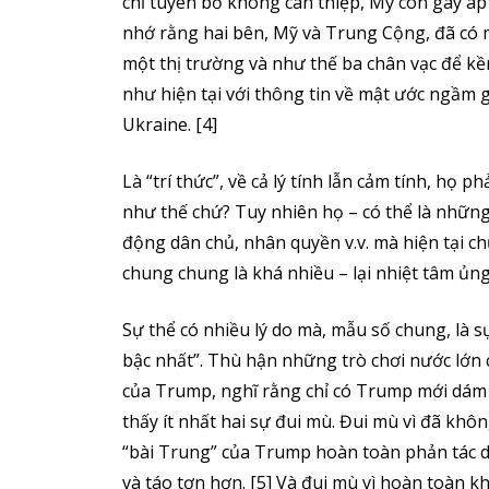
chỉ tuyên bố không can thiệp, Mỹ còn gây áp
nhớ rằng hai bên, Mỹ và Trung Cộng, đã có
một thị trường và như thế ba chân vạc để kềm
như hiện tại với thông tin về mật ước ngầm 
Ukraine. [4]
Là “trí thức”, về cả lý tính lẫn cảm tính, họ p
như thế chứ? Tuy nhiên họ – có thể là những
động dân chủ, nhân quyền v.v. mà hiện tại c
chung chung là khá nhiều – lại nhiệt tâm ủn
Sự thể có nhiều lý do mà, mẫu số chung, là 
bậc nhất”. Thù hận những trò chơi nước lớn
của Trump, nghĩ rằng chỉ có Trump mới dám 
thấy ít nhất hai sự đui mù. Đui mù vì đã khô
“bài Trung” của Trump hoàn toàn phản tác 
và táo tợn hơn. [5] Và đui mù vì hoàn toàn k