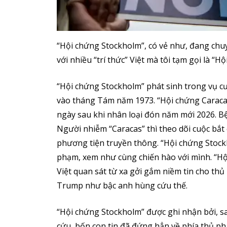
“Hội chứng Stockholm”, có vẻ như, đang chuy
với nhiều “trí thức” Việt mà tôi tạm gọi là “H
“Hội chứng Stockholm” phát sinh trong vụ 
vào tháng Tám năm 1973. “Hội chứng Caracas”
ngày sau khi nhân loại đón năm mới 2026. B
Người nhiễm “Caracas” thì theo dõi cuộc bắt
phương tiện truyền thông. “Hội chứng Stock
phạm, xem như cùng chiến hào với mình. “Hội
Việt quan sát từ xa gởi gắm niềm tin cho t
Trump như bậc anh hùng cứu thế.
“Hội chứng Stockholm” được ghi nhận bởi, sau
cứu, bốn con tin đã đứng hẳn về phía thủ ph