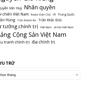
Nhân quyền
uyễn Văn Huy
i chiến Việt Nam
Trung Quốc
rfi
Radio Dân Chủ
rần Hùng
Trần Khắc Đức
Trần Khánh Ân
ư tưởng chính trị
Việt Nam
xã hội Việt Nam
ảng Cộng Sản Việt Nam
địa chính trị
u tranh chính trị
ƯU TRỮ
u
ữ