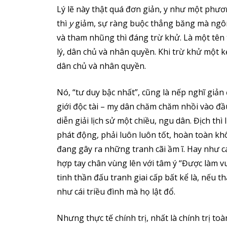
Lý lẽ này thật quá đơn giản, y như một phươ
thì
y
giảm, sự ràng buộc thẳng băng mà ngôn 
và tham nhũng thì đáng trừ khử. Là một tên 
lý, dân chủ và nhân quyền. Khi trừ khử một 
dân chủ và nhân quyền.
Nó, “tư duy bậc nhất”, cũng là nếp nghĩ giản
giới độc tài – mỵ dân chăm chăm nhồi vào đầu
diễn giải lịch sử một chiều, ngu dân. Địch thì 
phát động, phải luôn luôn tốt, hoàn toàn kh
đang gây ra những tranh cãi ầm ĩ. Hay như c
hợp tay chân vùng lên với tâm ý “Được làm vu
tinh thần đấu tranh giai cấp bất kể là, nếu 
như cái triều đình mà họ lật đổ.
Nhưng thực tế chính trị, nhất là chính trị to