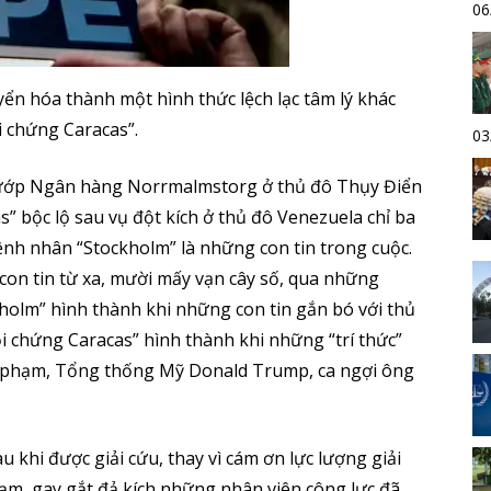
06
ển hóa thành một hình thức lệch lạc tâm lý khác
ội chứng Caracas”.
03
cướp Ngân hàng Norrmalmstorg ở thủ đô Thụy Điển
 bộc lộ sau vụ đột kích ở thủ đô Venezuela chỉ ba
ệnh nhân “Stockholm” là những con tin trong cuộc.
 con tin từ xa, mười mấy vạn cây số, qua những
holm” hình thành khi những con tin gắn bó với thủ
 chứng Caracas” hình thành khi những “trí thức”
hủ phạm, Tổng thống Mỹ Donald Trump, ca ngợi ông
 khi được giải cứu, thay vì cám ơn lực lượng giải
ạm, gay gắt đả kích những nhân viên công lực đã