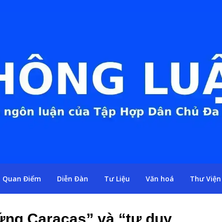
Quan Điểm
Diễn Đàn
Tư Liệu
Văn hoá
Thư Viện
hứng Caracas” và “tư duy