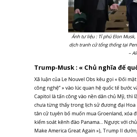
Ảnh tư liệu : Tỉ phú Elon Musk
dịch tranh cử tổng thống tại Pe
– A
Trump-Musk : « Chủ nghĩa đế quố
Xã luận của Le Nouvel Obs kêu gọi « Đối mặt
công nghệ” » vào lúc quan hệ quốc tế bước 
Capitol là tấn công vào nền dân chủ Mỹ, thì l
chưa từng thấy trong lịch sử đương đại Hoa 
tân cử tuyên bố muốn mua Groenland, xóa đi 
kiểm soát kênh đào Panama… Ngược với chủ 
Make America Great Again »), Trump II dường