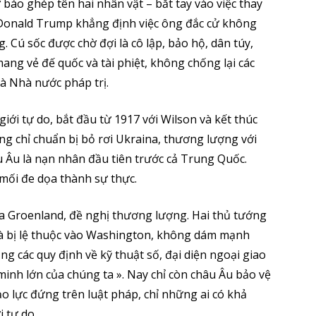
 báo ghép tên hai nhân vật – bắt tay vào việc thay
 Donald Trump khẳng định việc ông đắc cử không
. Cú sốc được chờ đợi là cô lập, bảo hộ, dân túy,
ng vẻ đế quốc và tài phiệt, không chống lại các
à Nhà nước pháp trị.
iới tự do, bắt đầu từ 1917 với Wilson và kết thúc
g chỉ chuẩn bị bỏ rơi Ukraina, thương lượng với
u Âu là nạn nhân đầu tiên trước cả Trung Quốc.
 mối đe dọa thành sự thực.
ủa Groenland, đề nghị thương lượng. Hai thủ tướng
t và bị lệ thuộc vào Washington, không dám mạnh
g các quy định về kỹ thuật số, đại diện ngoại giao
 minh lớn của chúng ta ». Nay chỉ còn châu Âu bảo vệ
o lực đứng trên luật pháp, chỉ những ai có khả
 tự do.