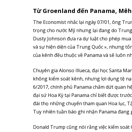
Từ Groenland đến Panama, Mêhic
The Economist nhắc lại ngày 07/01, ông Tr
trọng cho nước Mỹ nhưng lại đang do Trung 
Dusty Johnson đưa ra dự luật cho phép mua l
và sự hiện diện của Trung Quốc », nhưng tổ
của kênh đều thuộc về Panama và sẽ luôn nh
Chuyên gia Alonso Illueca, đại học Santa Mar
không kiểm soát kênh, nhưng lợi dụng tệ n
6/2017, chính phủ Panama chấm dứt quan hệ n
đại sứ Hoa Kỳ tại Panama chỉ biết được trư
đài thọ những chuyến tham quan Hoa lục, T
Tuy nhiên tuần báo ghi nhận Panama đang g
Donald Trump cũng nói rằng việc kiểm soát Gr