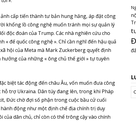
tôi ».
Ng
nộ
h ảnh cấp tiến thành tư bản hung hăng, áp đặt công
T
ười khổng lồ công nghệ muốn tránh mọi sự quản lý
t
 lối độc đoán của Trump. Các nhà nghiên cứu cho
Đ
nh « đế quốc công nghệ ». Chỉ cần nghĩ đến hậu quả
ng xã hội của Meta mà Mark Zuckerberg quyết định
đấ
 hưởng của những « ông chủ thế giới » tự tuyên
L
 đặc biệt tác động đến châu Âu, vốn muốn đưa công
Lư
c hỗ trợ Ukraina. Dân túy đang lên, trong khi Pháp
tr
xit, Đức chờ đợi số phận trong cuộc bầu cử cuối
i hành động như một định chế địa chính trị duy
ôi của dân chủ, chỉ còn có thể trông cậy vào chính