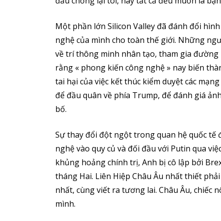
đấu chống lại tôi, nay tất cả đều muốn là bạn 
Một phần lớn Silicon Valley đã đánh đổi hìn
nghệ của mình cho toàn thế giới. Những ng
về trí thông minh nhân tạo, tham gia đường
rằng « phong kiến công nghệ » nay biến thà
tai hại của việc kết thúc kiểm duyệt các mạ
để đầu quân về phía Trump, để đánh giá ảnh
bố.
Sự thay đổi đột ngột trong quan hệ quốc tế
nghệ vào quy củ và đối đầu với Putin qua việ
khủng hoảng chính trị, Anh bị cô lập bởi Bre
tháng Hai. Liên Hiệp Châu Âu nhất thiết phả
nhất, cùng viết ra tương lai. Châu Âu, chiếc n
mình.