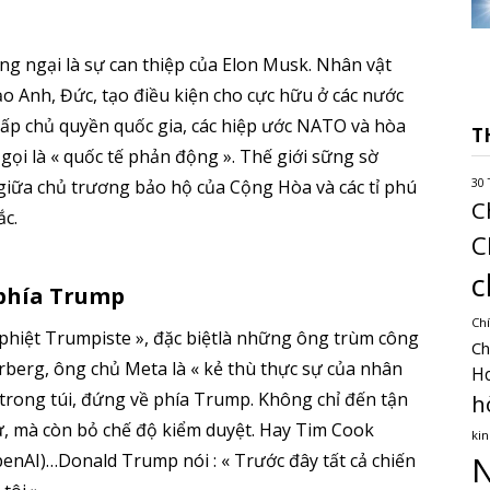
 ngại là sự can thiệp của Elon Musk. Nhân vật
đạo Anh, Đức, tạo điều kiện cho cực hữu ở các nước
hấp chủ quyền quốc gia, các hiệp ước NATO và hòa
T
ọi là « quốc tế phản động ». Thế giới sững sờ
giữa chủ trương bảo hộ của Cộng Hòa và các tỉ phú
30 
C
c.
C
c
 phía Trump
Chí
 phiệt Trumpiste », đặc biệtlà những ông trùm công
Ch
erg, ông chủ Meta là « kẻ thù thực sự của nhân
H
hủ trong túi, đứng về phía Trump. Không chỉ đến tận
h
ử, mà còn bỏ chế độ kiểm duyệt. Hay Tim Cook
kin
penAI)…Donald Trump nói : « Trước đây tất cả chiến
N