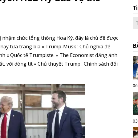
T
 nhậm chức tổng thống Hoa Kỳ, đây là chủ đề được
B
chạy tựa trang bìa « Trump-Musk : Chủ nghĩa đế
hính « Quốc tế Trumpiste. » The Economist đăng ảnh
 với dòng tít « Chủ thuyết Trump : Chính sách đối
06
03