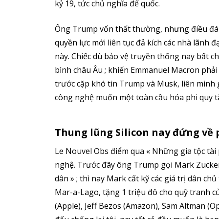
kỷ 19, tức chủ nghĩa đế quốc.
Ông Trump vốn thất thường, nhưng điều đáng
quyền lực mới liên tục đả kích các nhà lãnh 
này. Chiếc dù bảo vệ truyền thống nay bất c
bình châu Âu ; khiến Emmanuel Macron phải g
trước cặp khó tin Trump và Musk, liên minh 
công nghệ muốn một toàn cầu hóa phi quy tắ
Thung lũng Silicon nay đứng về
Le Nouvel Obs điểm qua « Những gia tộc tài
nghệ. Trước đây ông Trump gọi Mark Zuckerb
dân » ; thì nay Mark cất kỹ các giá trị dân c
Mar-a-Lago, tặng 1 triệu đô cho quỹ tranh c
(Apple), Jeff Bezos (Amazon), Sam Altman (O