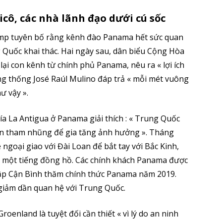
ô, các nhà lãnh đạo dưới cú sốc
ump tuyên bố rằng kênh đào Panama hết sức quan
Quốc khai thác. Hai ngày sau, dân biểu Cộng Hòa
ại con kênh từ chính phủ Panama, nêu ra « lợi ích
ng thống José Raúl Mulino đáp trả « mỗi mét vuông
ư vậy ».
ía La Antigua ở Panama giải thích : « Trung Quốc
ạn tham nhũng để gia tăng ảnh hưởng ». Tháng
goại giao với Đài Loan để bắt tay với Bắc Kinh,
ớc một tiếng đồng hồ. Các chính khách Panama được
ập Cận Bình thăm chính thức Panama năm 2019.
iảm dần quan hệ với Trung Quốc.
oenland là tuyệt đối cần thiết « vì lý do an ninh