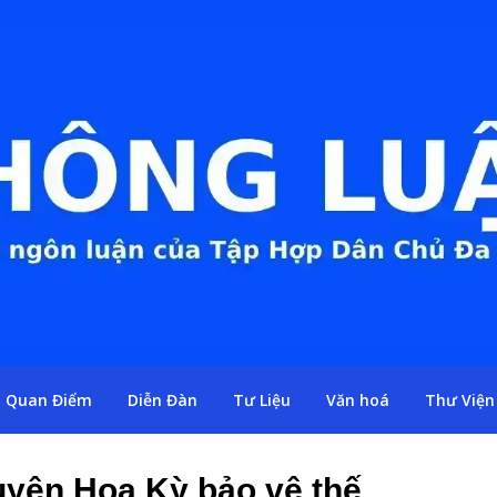
Quan Điểm
Diễn Đàn
Tư Liệu
Văn hoá
Thư Viện
guyên Hoa Kỳ bảo vệ thế