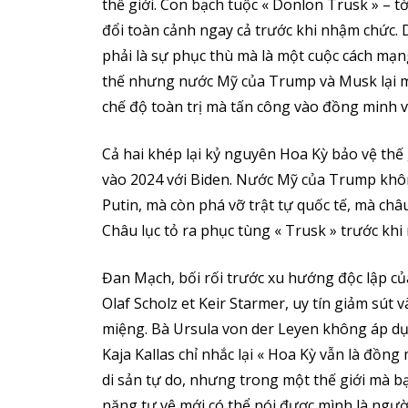
thế giới. Con bạch tuộc « Donlon Trusk » – tờ
đổi toàn cảnh ngay cả trước khi nhậm chức.
phải là sự phục thù mà là một cuộc cách mạng
thế nhưng nước Mỹ của Trump và Musk lại ma
chế độ toàn trị mà tấn công vào đồng minh v
Cả hai khép lại kỷ nguyên Hoa Kỳ bảo vệ thế g
vào 2024 với Biden. Nước Mỹ của Trump khôn
Putin, mà còn phá vỡ trật tự quốc tế, mà châ
Châu lục tỏ ra phục tùng « Trusk » trước khi
Đan Mạch, bối rối trước xu hướng độc lập c
Olaf Scholz et Keir Starmer, uy tín giảm sú
miệng. Bà Ursula von der Leyen không áp dụn
Kaja Kallas chỉ nhắc lại « Hoa Kỳ vẫn là đồng
di sản tự do, nhưng trong một thế giới mà bạ
năng tự vệ mới có thể nói được mình là người