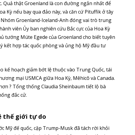
 lực. Quả thật Groenland là con đường ngắn nhất để
a Kỳ nếu bay qua đảo này, và căn cứ Pituffik ở tây
. Nhóm Groenland-Iceland-Anh đóng vai trò trung
hành viên Ủy ban nghiên cứu Bắc cực của Hoa Kỳ
Thủ tướng Múte Egede của Groenland cho biết tuyên
ý kết hợp tác quốc phòng và ủng hộ Mỹ đầu tư
o kế hoạch giảm bớt lệ thuộc vào Trung Quốc, tái
 thương mại USMCA giữa Hoa Kỳ, Mêhicô và Canada.
hơn ? Tổng thống Claudia Sheinbaum tiết lộ bà
hống đắc cử.
 thế giới tự do
ớc Mỹ đế quốc, cặp Trump-Musk đã tách rời khỏi