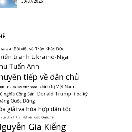
30/07/2026
HẺ
Bài viết về Trần Khắc Đức
Tháng 4
hiến tranh Ukraine-Nga
hu Tuấn Anh
huyển tiếp về dân chủ
chính trị Việt Nam
nh Trị - Xã Hội Việt Nam
Donald Trump
ủ nghĩa Cộng Sản
Hoa Kỳ
oàng Quốc Dũng
òa giải và hòa hợp dân tộc
h tế chính trị
Nghiên Cứu Quốc Tế
guyễn Gia Kiểng