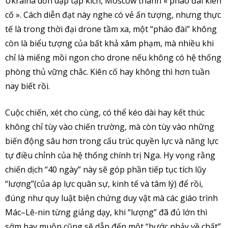
Ukraina dồn dập tập kích, Moscow thành « pháo đài kiên
cố ». Cách diễn đạt này nghe có vẻ ấn tượng, nhưng thực
tế là trong thời đại drone tầm xa, một “pháo đài” không
còn là biểu tượng của bất khả xâm phạm, mà nhiều khi
chỉ là miếng mồi ngon cho drone nếu không có hệ thống
phòng thủ vững chắc. Kiên cố hay không thì hơn tuần
nay biết rồi.
Cuộc chiến, xét cho cùng, có thể kéo dài hay kết thúc
không chỉ tùy vào chiến trường, mà còn tùy vào những
biến động sâu hơn trong cấu trúc quyền lực và năng lực
tự điều chỉnh của hệ thống chính trị Nga. Hy vọng rằng
chiến dịch “40 ngày” này sẽ góp phần tiếp tục tích lũy
“lượng”(của áp lực quân sự, kinh tế và tâm lý) để rồi,
đúng như quy luật biện chứng duy vật mà các giáo trình
Mác–Lê-nin từng giảng dạy, khi “lượng” đã đủ lớn thì
sớm hay muộn cũng sẽ dẫn đến một “bước nhảy về chất”