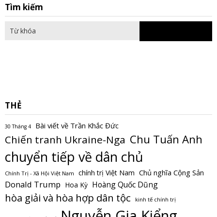
S
Tìm kiếm
fo
THẺ
Bài viết về Trần Khắc Đức
30 Tháng 4
Chu Tuấn Anh
Chiến tranh Ukraine-Nga
chuyển tiếp về dân chủ
Chủ nghĩa Cộng Sản
chính trị Việt Nam
Chính Trị - Xã Hội Việt Nam
Donald Trump
Hoàng Quốc Dũng
Hoa Kỳ
hòa giải và hòa hợp dân tộc
kinh tế chính trị
Nguyễn Gia Kiểng