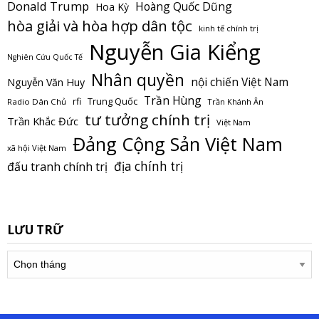
Donald Trump
Hoàng Quốc Dũng
Hoa Kỳ
hòa giải và hòa hợp dân tộc
kinh tế chính trị
Nguyễn Gia Kiểng
Nghiên Cứu Quốc Tế
Nhân quyền
nội chiến Việt Nam
Nguyễn Văn Huy
Trần Hùng
Trung Quốc
rfi
Radio Dân Chủ
Trần Khánh Ân
tư tưởng chính trị
Trần Khắc Đức
Việt Nam
Đảng Cộng Sản Việt Nam
xã hội Việt Nam
địa chính trị
đấu tranh chính trị
LƯU TRỮ
Lưu
trữ