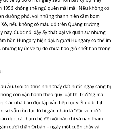
ký ức về tự do ở Hungary sâu hơn bất kỳ bộ máy
ăm 1956 không thể ngủ quên mãi mãi. Nếu không có
rên đường phố, với những thanh niên cầm bom
ên Xô, nếu không có máu đổ trên Quảng trường
 nay. Cuộc nổi dậy ấy thất bại về quân sự nhưng
 tâm hồn Hungary hiện đại. Người Hungary có thể im
ệp, nhưng ký ức về tự do chưa bao giờ chết hẳn trong
ại.
âu Âu. Giới trí thức nhìn thấy đất nước ngày càng bị
không còn vận hành theo quy luật thị trường mà
. Các nhà báo độc lập vẫn tiếp tục viết dù bị bịt
ân sự vẫn tồn tại dù bị gán nhãn là “đặc vụ nước
iáo dục, các hạn chế đối với báo chí và nạn tham
ầm dưới chân Orbán – ngày một cuộn chảy và