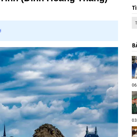
T
ế
B
06
03