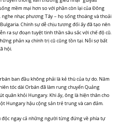
ch truyền thông vẫn thường giễu nhại “gulyás
ống mềm mại hơn so với phần còn lại của Đông
, nghe nhạc phương Tây – họ sống thoáng và thoải
Bulgaria. Chính sự dễ chịu tương đối ấy đã tạo nên
ễn ra sự đoạn tuyệt tinh thần sâu sắc với chế độ cũ.
ững phản xạ chính trị cũ cũng tồn tại. Nỗi sợ bất
ã hội.
Orbán ban đầu không phải là kẻ thù của tự do. Năm
h niên tóc dài Orbán đã làm rung chuyển Quảng
út quân khỏi Hungary. Khi ấy, ông là hiện thân cho
một Hungary hậu cộng sản trẻ trung và can đảm.
u độc ngay cả những người từng đứng về phía tự