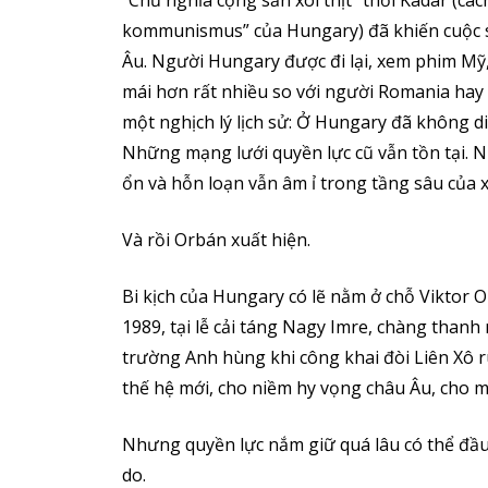
“Chủ nghĩa cộng sản xôi thịt” thời Kádár (cá
kommunismus” của Hungary) đã khiến cuộc s
Âu. Người Hungary được đi lại, xem phim Mỹ
mái hơn rất nhiều so với người Romania hay 
một nghịch lý lịch sử: Ở Hungary đã không di
Những mạng lưới quyền lực cũ vẫn tồn tại. Nh
ổn và hỗn loạn vẫn âm ỉ trong tầng sâu của x
Và rồi Orbán xuất hiện.
Bi kịch của Hungary có lẽ nằm ở chỗ Viktor 
1989, tại lễ cải táng Nagy Imre, chàng than
trường Anh hùng khi công khai đòi Liên Xô r
thế hệ mới, cho niềm hy vọng châu Âu, cho 
Nhưng quyền lực nắm giữ quá lâu có thể đầ
do.