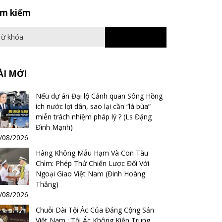
Search
ìm kiếm
for:
ÀI MỚI
Nếu dự án Đại lộ Cảnh quan Sông Hồng
ích nước lợi dân, sao lại cần “lá bùa”
miễn trách nhiệm pháp lý ? (Ls Đặng
Đình Mạnh)
/08/2026
Hàng Không Mẫu Hạm Và Con Tàu
Chìm: Phép Thử Chiến Lược Đối Với
Ngoại Giao Việt Nam (Đinh Hoàng
Thắng)
/08/2026
Chuỗi Dài Tội Ác Của Đảng Cộng Sản
Việt Nam : Tội Ác Không Kiện Trung