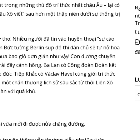
t trong những thủ đô trí thức nhất châu Âu – lại có
Ng
ậu Xô viết” sau hơn một thập niên dưới sự thống trị
nộ
T
t
 thơ. Nhiều người đã tin vào huyền thoại “sự cáo
Đ
ần Bức tường Berlin sụp đổ thì dân chủ sẽ tự nở hoa
đấ
hưa bao giờ đơn giản như vậy! Con đường chuyển
trải đầy cánh hồng. Ba Lan có Công đoàn Đoàn kết
đức. Tiệp Khắc có Václav Havel cùng giới trí thức
L
g một chấn thương lịch sử sâu sắc từ thời Liên Xô
àn với quá khứ.
Lư
tr
hi vừa mới đi được nửa chặng đường.