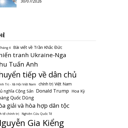
30/07/2026
HẺ
Bài viết về Trần Khắc Đức
Tháng 4
hiến tranh Ukraine-Nga
hu Tuấn Anh
huyển tiếp về dân chủ
chính trị Việt Nam
nh Trị - Xã Hội Việt Nam
Donald Trump
ủ nghĩa Cộng Sản
Hoa Kỳ
oàng Quốc Dũng
òa giải và hòa hợp dân tộc
h tế chính trị
Nghiên Cứu Quốc Tế
guyễn Gia Kiểng