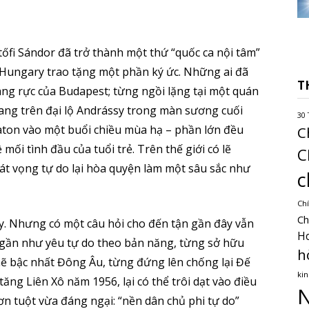
tőfi Sándor đã trở thành một thứ “quốc ca nội tâm”
Hungary trao tặng một phần ký ức. Những ai đã
T
ng rực của Budapest; từng ngồi lặng tại một quán
hang trên đại lộ Andrássy trong màn sương cuối
30 
aton vào một buổi chiều mùa hạ – phần lớn đều
C
ối tình đầu của tuổi trẻ. Trên thế giới có lẽ
C
hát vọng tự do lại hòa quyện làm một sâu sắc như
c
Chí
Ch
ry. Nhưng có một câu hỏi cho đến tận gần đây vẫn
H
c gần như yêu tự do theo bản năng, từng sở hữu
h
ẽ bậc nhất Đông Âu, từng đứng lên chống lại Đế
kin
ng Liên Xô năm 1956, lại có thể trôi dạt vào điều
N
ơn tuột vừa đáng ngại: “nền dân chủ phi tự do”