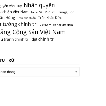
Nhân quyền
uyễn Văn Huy
i chiến Việt Nam
Trung Quốc
rfi
Radio Dân Chủ
rần Hùng
Trần Khắc Đức
Trần Khánh Ân
ư tưởng chính trị
Việt Nam
xã hội Việt Nam
ảng Cộng Sản Việt Nam
địa chính trị
u tranh chính trị
ƯU TRỮ
u
ữ