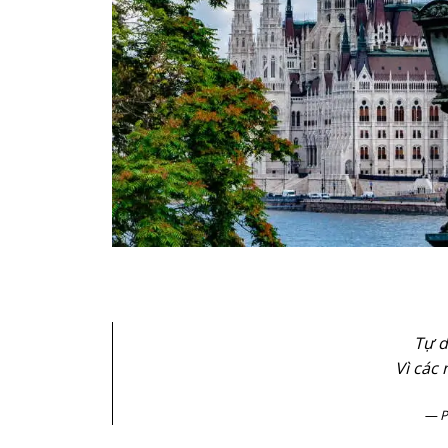
Tự d
Vì các 
P