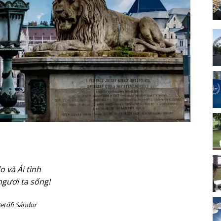
o và Ái tình
ngươi ta sống!
etőfi Sándor