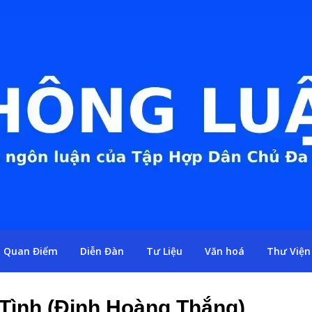
Quan Điểm
Diễn Đàn
Tư Liệu
Văn hoá
Thư Viện
 Tình (Đinh Hoàng Thắng)