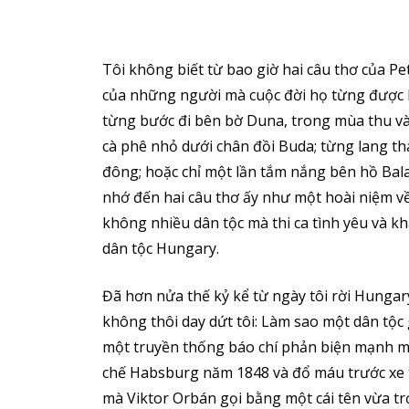
Tôi không biết từ bao giờ hai câu thơ của Pe
của những người mà cuộc đời họ từng được 
từng bước đi bên bờ Duna, trong mùa thu và
cà phê nhỏ dưới chân đồi Buda; từng lang t
đông; hoặc chỉ một lần tắm nắng bên hồ Bal
nhớ đến hai câu thơ ấy như một hoài niệm về m
không nhiều dân tộc mà thi ca tình yêu và k
dân tộc Hungary.
Đã hơn nửa thế kỷ kể từ ngày tôi rời Hunga
không thôi day dứt tôi: Làm sao một dân tộ
một truyền thống báo chí phản biện mạnh m
chế Habsburg năm 1848 và đổ máu trước xe tă
mà Viktor Orbán gọi bằng một cái tên vừa tr