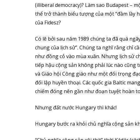
(illiberal democracy)? Làm sao Budapest – mộ
thể trở thành biểu tượng của một “đầm lầy h
của Fidesz?
Có lẽ bởi sau năm 1989 chúng ta đã quá ngây
chung của lịch sử”. Chúng ta nghĩ rằng chỉ c
như đồng cỏ vào mùa xuân. Nhưng lịch sử c
tiếp hậu cộng sản không phải lúc nào cũng 
và Giáo hội Công giáo như một đối trọng đạo 
đối lập huyền thoại. Các quốc gia Baltic man
chiếm đóng nên gần như đoạn tuyệt hoàn to
Nhưng đất nước Hungary thì khác!
Hungary bước ra khỏi chủ nghĩa cộng sản k