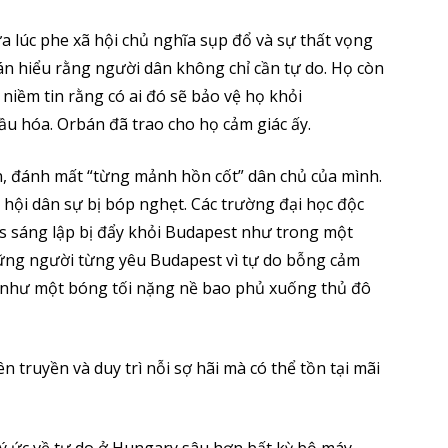
 lúc phe xã hội chủ nghĩa sụp đổ và sự thất vọng
bán hiểu rằng người dân không chỉ cần tự do. Họ còn
 niềm tin rằng có ai đó sẽ bảo vệ họ khỏi
 cầu hóa. Orbán đã trao cho họ cảm giác ấy.
n, đánh mất “từng mảnh hồn cốt” dân chủ của mình.
 hội dân sự bị bóp nghẹt. Các trường đại học độc
s sáng lập bị đẩy khỏi Budapest như trong một
ững người từng yêu Budapest vì tự do bỗng cảm
g như một bóng tối nặng nề bao phủ xuống thủ đô
truyền và duy trì nỗi sợ hãi mà có thể tồn tại mãi