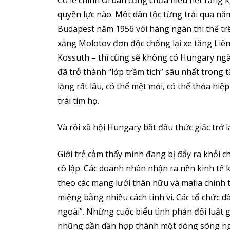
Có lẽ chính Orbán cũng chưa hiểu hết rằng 
quyền lực nào. Một dân tộc từng trải qua n
Budapest năm 1956 với hàng ngàn thi thể t
xăng Molotov đơn độc chống lại xe tăng Li
Kossuth – thì cũng sẽ không có Hungary ngày
đã trở thành “lớp trầm tích” sâu nhất trong
lặng rất lâu, có thể mệt mỏi, có thể thỏa hi
trái tim họ.
Và rồi xã hội Hungary bắt đầu thức giấc trở l
Giới trẻ cảm thấy mình đang bị đẩy ra khỏi ch
cô lập. Các doanh nhân nhận ra nền kinh tế 
theo các mạng lưới thân hữu và mafia chính trị
miệng bằng nhiều cách tinh vi. Các tổ chức d
ngoài”. Những cuộc biểu tình phản đối luật g
nhũng dần dần hợp thành một dòng sông ng